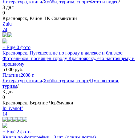
Литература, книги
/
Хобби, туризм, спорт
/
Фото и видео
/
3 дня
0
Красноярск, Район ТК Славянский
Zulu
74
+ Ещё 0 фото
Красноярск. Путешествие по городу в далекое и близкое:
Фотоальбом. посвящен городу Красноярску, его настоящему и
прошлому
5 000
руб.
Платина
2008 г.
Литература, книги
/
Хобби, туризм, спорт
/
Путешествия,
туризм
/
3 дня
0
Красноярск, Верхние Черёмушки
Ip_ivanoff
14
+ Ещё 2 фото
Книги по фотографии - 3 шт. (одним лотом).