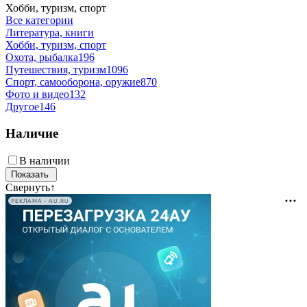
Хобби, туризм, спорт
Все категории
Литература, книги
Хобби, туризм, спорт
Охота, рыбалка
196
Путешествия, туризм
1096
Спорт, самооборона, оружие
870
Фото и видео
132
Другое
146
Наличие
В наличии
Свернуть
↑
РЕКЛАМА • AU.RU