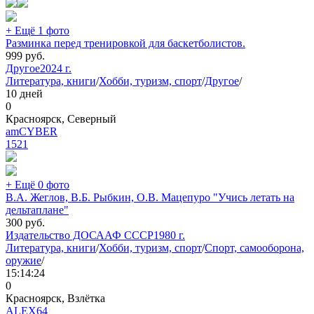
+ Ещё 1 фото
Разминка перед тренировкой для баскетболистов.
999
руб.
Другое
2024 г.
Литература, книги
/
Хобби, туризм, спорт
/
Другое
/
10 дней
0
Красноярск, Северный
amCYBER
1521
+ Ещё 0 фото
В.А. Жеглов, В.Б. Рыбкин, О.В. Мацепуро "Учись летать на
дельтаплане"
300
руб.
Издательство ДОСААФ СССР
1980 г.
Литература, книги
/
Хобби, туризм, спорт
/
Спорт, самооборона,
оружие
/
15:14:24
0
Красноярск, Взлётка
ALEX64