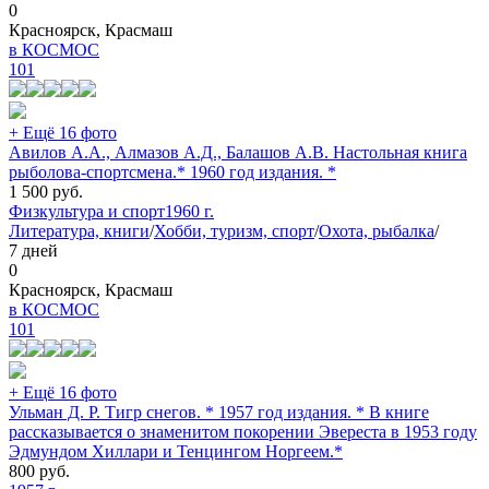
0
Красноярск, Красмаш
в КОСМОС
101
+ Ещё 16 фото
Авилов А.А., Алмазов А.Д., Балашов А.В. Настольная книга
рыболова-спортсмена.* 1960 год издания. *
1 500
руб.
Физкультура и спорт
1960 г.
Литература, книги
/
Хобби, туризм, спорт
/
Охота, рыбалка
/
7 дней
0
Красноярск, Красмаш
в КОСМОС
101
+ Ещё 16 фото
Ульман Д. Р. Тигр снегов. * 1957 год издания. * В книге
рассказывается о знаменитом покорении Эвереста в 1953 году
Эдмундом Хиллари и Тенцингом Норгеем.*
800
руб.