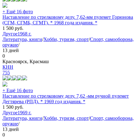
+ Ещё 16 фото
Наставление по стрелковому делу. 7,62-мм пулемет Горюнова
(СГМ, СГМБ, СГМТ). * 1968 года издания. *
1 500
руб.
Другое
1968 г.
Литература, книги
/
Хобби, туризм, спорт
/
Спорт, самооборона,
оружие
/
13 дней
0
Красноярск, Красмаш
КНН
755
+ Ещё 16 фото
Наставление по стрелковому делу. 7,62 -мм ручной пулемет
Дегтярева (РПД). * 1969 год издания. *
1 500
руб.
Другое
1969 г.
Литература, книги
/
Хобби, туризм, спорт
/
Спорт, самооборона,
оружие
/
13 дней
0