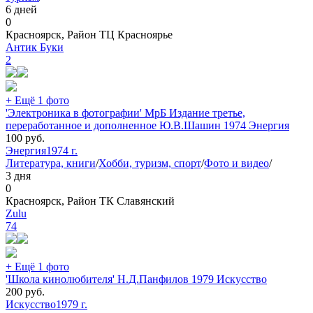
6 дней
0
Красноярск, Район ТЦ Красноярье
Антик Буки
2
+ Ещё 1 фото
'Электроника в фотографии' МрБ Издание третье,
переработанное и дополненное Ю.В.Шашин 1974 Энергия
100
руб.
Энергия
1974 г.
Литература, книги
/
Хобби, туризм, спорт
/
Фото и видео
/
3 дня
0
Красноярск, Район ТК Славянский
Zulu
74
+ Ещё 1 фото
'Школа кинолюбителя' Н.Д.Панфилов 1979 Искусство
200
руб.
Искусство
1979 г.