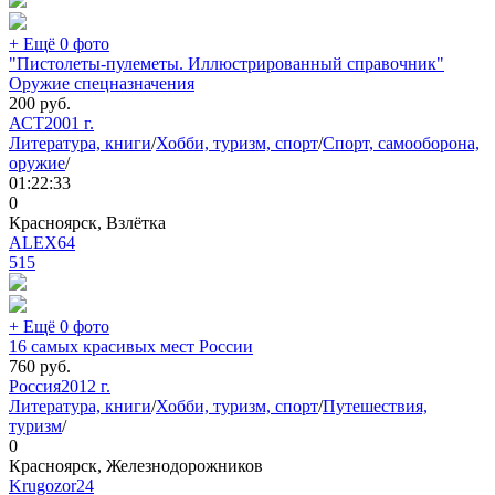
+ Ещё 0 фото
"Пистолеты-пулеметы. Иллюстрированный справочник"
Оружие спецназначения
200
руб.
АСТ
2001 г.
Литература, книги
/
Хобби, туризм, спорт
/
Спорт, самооборона,
оружие
/
01:22:33
0
Красноярск, Взлётка
ALEX64
515
+ Ещё 0 фото
16 самых красивых мест России
760
руб.
Россия
2012 г.
Литература, книги
/
Хобби, туризм, спорт
/
Путешествия,
туризм
/
0
Красноярск, Железнодорожников
Krugozor24