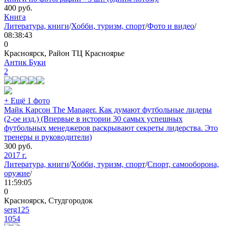
400
руб.
Книга
Литература, книги
/
Хобби, туризм, спорт
/
Фото и видео
/
08:38:43
0
Красноярск, Район ТЦ Красноярье
Антик Буки
2
+ Ещё 1 фото
Майк Карсон The Manager. Как думают футбольные лидеры
(2-ое изд.) (Впервые в истории 30 самых успешных
футбольных менеджеров раскрывают секреты лидерства. Это
тренеры и руководители)
300
руб.
2017 г.
Литература, книги
/
Хобби, туризм, спорт
/
Спорт, самооборона,
оружие
/
11:59:05
0
Красноярск, Студгородок
serg125
1054