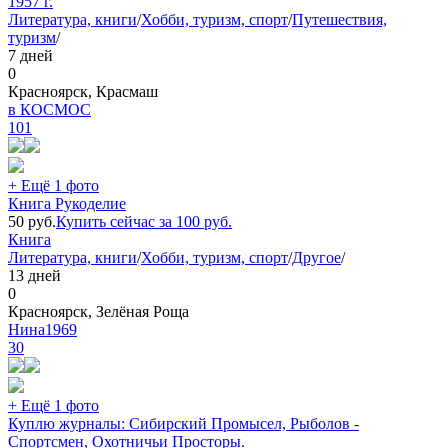
1957 г.
Литература, книги
/
Хобби, туризм, спорт
/
Путешествия,
туризм
/
7 дней
0
Красноярск, Красмаш
в КОСМОС
101
+ Ещё 1 фото
Книга Рукоделие
50
руб.
Купить сейчас за
100
руб.
Книга
Литература, книги
/
Хобби, туризм, спорт
/
Другое
/
13 дней
0
Красноярск, Зелёная Роща
Нина1969
30
+ Ещё 1 фото
Куплю журналы: Сибирский Промысел, Рыболов -
Спортсмен, Охотничьи Просторы.