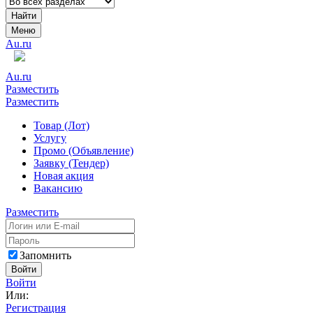
Найти
Меню
Au.ru
Au.ru
Разместить
Разместить
Товар (Лот)
Услугу
Промо (Объявление)
Заявку (Тендер)
Новая акция
Вакансию
Разместить
Запомнить
Войти
Войти
Или:
Регистрация