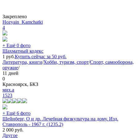
Закреплено
Hozyain_Kamchatki
4
+ Ещё 0 фото
Шахматный кодекс
1
руб.
Купить сейчас за
50
руб.
Литература, книги
/
Хобби, туризм, спорт
/
Спорт, самооборона,
оружие
/
11 дней
0
Красноярск, БКЗ
мих.а
1523
+ Ещё 6 фото
Шейнберг, О и др. Лечебная физкультура на дому. Изд.
Ставрополь - 1967 г. (1235.2)
2 000
руб.
Другое