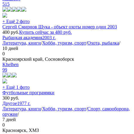
515
+ Ещё 2 фото
Сергей Смирнов Щука - объект охоты номер один 2003
400
руб.
Купить сейчас за
480
руб.
Рыбацкая академия
2003 г.
Литература, книги
/
Хобби, туризм, спорт
/
Охота, рыбалка
/
10 дней
0
Красноярский край, Сосновоборск
Khelben
99
+ Ещё 1 фото
Футбольные программки
300
руб.
Другое
1977 г.
Литература, книги
/
Хобби, туризм, спорт
/
Спорт, самооборона,
оружие
/
7 дней
0
Красноярск, ХМЗ