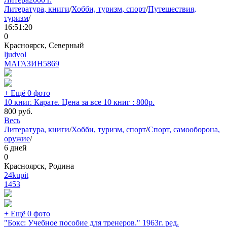
Литература, книги
/
Хобби, туризм, спорт
/
Путешествия,
туризм
/
16:51:20
0
Красноярск, Северный
ljudvol
МАГАЗИН
5869
+ Ещё 0 фото
10 книг. Карате. Цена за все 10 книг : 800р.
800
руб.
Весь
Литература, книги
/
Хобби, туризм, спорт
/
Спорт, самооборона,
оружие
/
6 дней
0
Красноярск, Родина
24kupit
1453
+ Ещё 0 фото
"Бокс: Учебное пособие для тренеров." 1963г. ред.