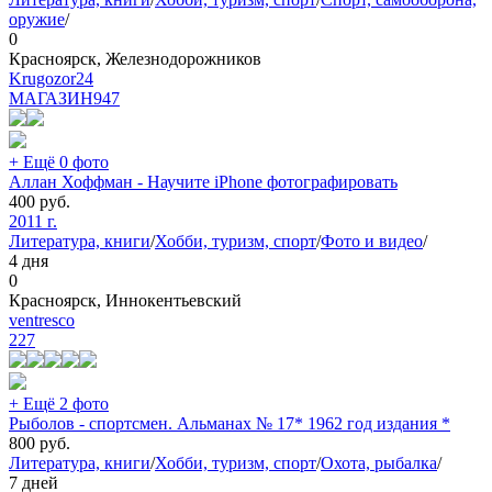
оружие
/
0
Красноярск, Железнодорожников
Krugozor24
МАГАЗИН
947
+ Ещё 0 фото
Аллан Хоффман - Научите iPhone фотографировать
400
руб.
2011 г.
Литература, книги
/
Хобби, туризм, спорт
/
Фото и видео
/
4 дня
0
Красноярск, Иннокентьевский
ventresco
227
+ Ещё 2 фото
Рыболов - спортсмен. Альманах № 17* 1962 год издания *
800
руб.
Литература, книги
/
Хобби, туризм, спорт
/
Охота, рыбалка
/
7 дней