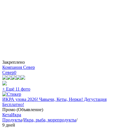
Закреплено
Компания Север
Север
0
+ Ещё 11 фото
ИКРА улова 2026! Чавычи, Кеты, Нерки! Дегустация
Бесплатно!
Промо (Объявление)
Кета
Икра
Продукты
/
Икра, рыба, морепродукты
/
9 дней