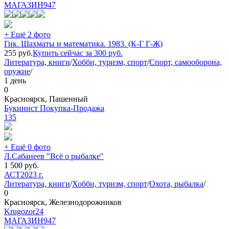
МАГАЗИН
947
+ Ещё 2 фото
Гик. Шахматы и математика. 1983. (К-Г Г-Ж)
255
руб.
Купить сейчас за
300
руб.
Литература, книги
/
Хобби, туризм, спорт
/
Спорт, самооборона,
оружие
/
1 день
0
Красноярск, Пашенный
Букинист Покупка-Продажа
135
+ Ещё 0 фото
Л.Сабанеев "Всё о рыбалке"
1 500
руб.
АСТ
2023 г.
Литература, книги
/
Хобби, туризм, спорт
/
Охота, рыбалка
/
0
Красноярск, Железнодорожников
Krugozor24
МАГАЗИН
947