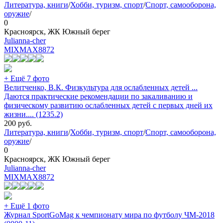
Литература, книги
/
Хобби, туризм, спорт
/
Спорт, самооборона,
оружие
/
0
Красноярск, ЖК Южный берег
Julianna-cher
MIXMAX
8872
+ Ещё 7 фото
Велитченко, В.К. Физкультура для ослабленных детей ...
Даются практические рекомендации по закаливанию и
физическому развитию ослабленных детей с первых дней их
жизни.... (1235.2)
200
руб.
Литература, книги
/
Хобби, туризм, спорт
/
Спорт, самооборона,
оружие
/
0
Красноярск, ЖК Южный берег
Julianna-cher
MIXMAX
8872
+ Ещё 1 фото
Журнал SportGoMag к чемпионату мира по футболу ЧМ-2018