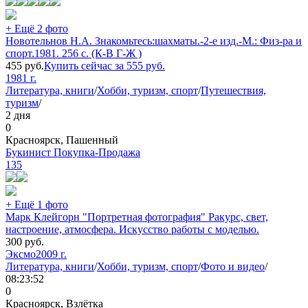
+ Ещё 2 фото
Новотельнов Н.А. Знакомьтесь:шахматы.-2-е изд.-М.: Физ-ра и
спорт.1981. 256 с. (К-В Г-Ж )
455
руб.
Купить сейчас за
555
руб.
1981 г.
Литература, книги
/
Хобби, туризм, спорт
/
Путешествия,
туризм
/
2 дня
0
Красноярск, Пашенный
Букинист Покупка-Продажа
135
+ Ещё 1 фото
Марк Клейгорн "Портретная фотография" Ракурс, свет,
настроение, атмосфера. Искусство работы с моделью.
300
руб.
Эксмо
2009 г.
Литература, книги
/
Хобби, туризм, спорт
/
Фото и видео
/
08:23:52
0
Красноярск, Взлётка