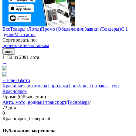
Все
Товары (Лоты)
Промо (Объявления)
Заявки (Тендеры)
С 1
рубля
Магазины
Сортировать по:
цене
новинкам
ставкам
ещё
1–50 из 2091 лота
→
+ Ещё 0 фото
Красивые гос.номера | продажа | покупка | на заказ | гор.
Красноярск
Промо (Объявление)
Авто, мото, водный транспорт
/
Госномера
/
73 дня
0
Красноярск, Северный
Публикация закреплена