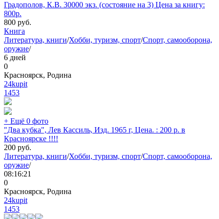
Градополов, К.В. 30000 экз. (состояние на 3) Цена за книгу:
800р.
800
руб.
Книга
Литература, книги
/
Хобби, туризм, спорт
/
Спорт, самооборона,
оружие
/
6 дней
0
Красноярск, Родина
24kupit
1453
+ Ещё 0 фото
"Два кубка", Лев Кассиль, Изд. 1965 г, Цена. : 200 р. в
Красноярске !!!!
200
руб.
Литература, книги
/
Хобби, туризм, спорт
/
Спорт, самооборона,
оружие
/
08:16:21
0
Красноярск, Родина
24kupit
1453