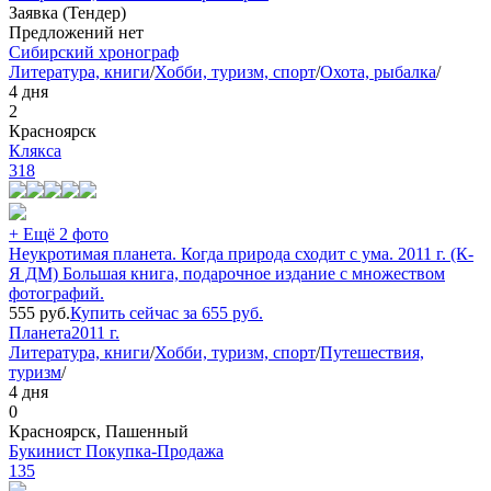
Заявка (Тендер)
Предложений нет
Сибирский хронограф
Литература, книги
/
Хобби, туризм, спорт
/
Охота, рыбалка
/
4 дня
2
Красноярск
Клякса
318
+ Ещё 2 фото
Неукротимая планета. Когда природа сходит с ума. 2011 г. (К-
Я ДМ) Большая книга, подарочное издание с множеством
фотографий.
555
руб.
Купить сейчас за
655
руб.
Планета
2011 г.
Литература, книги
/
Хобби, туризм, спорт
/
Путешествия,
туризм
/
4 дня
0
Красноярск, Пашенный
Букинист Покупка-Продажа
135