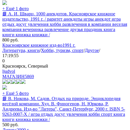
+ Ещё 1 фото
📘 А. И. Шварц. 1000 анекдотов. Красноярское книжное
издательство, 1991 г. / раритет анекдоты игры анекдот игра
отдых досуг увлечения хобби развлечения в компании веселая
компания вечеринка развлечение друзья праздник книга
книги книжка книжки /
800
руб.
Красноярское книжное изд-во
1991 г.
Литература, книги
/
Хобби, туризм, спорт
/
Другое
/
17:19:55
0
Красноярск, Северный
ljudvol
МАГАЗИН
5869
+ Ещё 5 фото
📘 В. Никова, М. Садов. Отдых на природе. Энциклопедия
весёлой компании. Худ. В. Финогенов, Н. Юркова, Р.
Андреева. Изд-во "Литера", Санкт-Петербург, 2000 г. ISBN 5-
9263-0007-X / игра отдых досуг увлечения хобби спорт книга
книги книжка книжки /
500
руб.
Литера
2000 г.