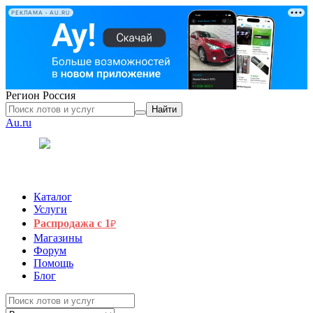
РЕКЛАМА • AU.RU
Регион
Россия
Найти
Au.ru
Каталог
Услуги
Распродажа с 1
₽
Магазины
Форум
Помощь
Блог