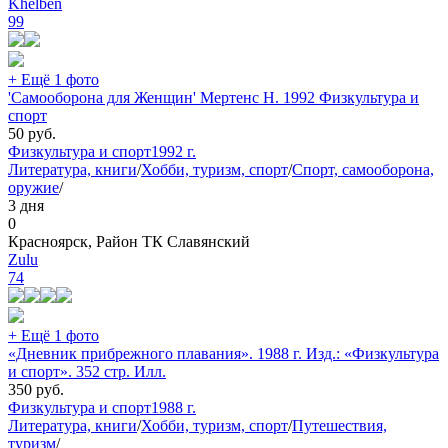
Khelben
99
+ Ещё 1 фото
'Самооборона для Женщин' Мертенс Н. 1992 Физкультура и
спорт
50
руб.
Физкультура и спорт
1992 г.
Литература, книги
/
Хобби, туризм, спорт
/
Спорт, самооборона,
оружие
/
3 дня
0
Красноярск, Район ТК Славянский
Zulu
74
+ Ещё 1 фото
«Дневник прибрежного плавания». 1988 г. Изд.: «Физкультура
и спорт». 352 стр. Илл.
350
руб.
Физкультура и спорт
1988 г.
Литература, книги
/
Хобби, туризм, спорт
/
Путешествия,
туризм
/