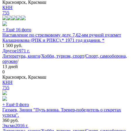
Красноярск, Красмаш
КНН
755
+ Ещё 16 фото
Наставление по стрелковому делу. 7,62-мм ручной пулемет
Калашникова (РПК и РПКС).* 1971 год издания. *
1 500
руб.
Другое
1971 г.
Литература, книги
/
Хобби, туризм, спорт
/
Спорт, самооборона,
оружие
/
13 дней
0
Красноярск, Красмаш
КНН
755
+ Ещё 0 фото
Газзаев, Зинин "Путь воина. Тренер-победитель о секретах
успеха".
360
руб.
Эксмо
2016 г.
Литература, книги
/
Хобби, туризм, спорт
/
Спорт, самооборона,