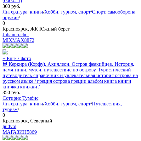
(0000-11)
300
руб.
Литература, книги
/
Хобби, туризм, спорт
/
Спорт, самооборона,
оружие
/
0
Красноярск, ЖК Южный берег
Julianna-cher
MIXMAX
8872
+ Ещё 7 фото
📘 Керкира (Корфу). Ахиллеон. Остров феакийцев. История,
памятники, музеи, путешествие по острову. Туристический
путеводитель-справочник и увлекательная история острова на
русском языке / греция острова греции альбом книга книги
книжка книжки /
350
руб.
Сотирис Тумбис
Литература, книги
/
Хобби, туризм, спорт
/
Путешествия,
туризм
/
0
Красноярск, Северный
ljudvol
МАГАЗИН
5869