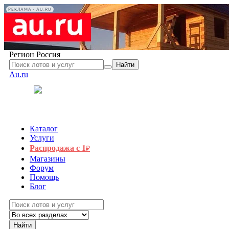
РЕКЛАМА • AU.RU
Регион
Россия
Найти
Au.ru
Каталог
Услуги
Распродажа с 1
₽
Магазины
Форум
Помощь
Блог
Найти