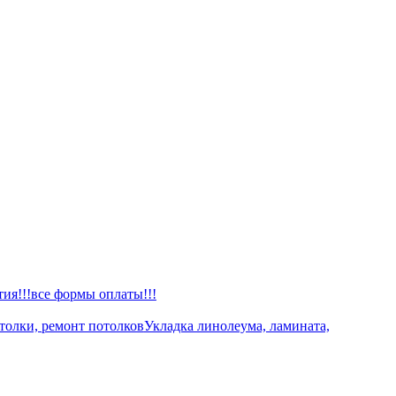
тия!!!все формы оплаты!!!
толки, ремонт потолков
Укладка линолеума, ламината,