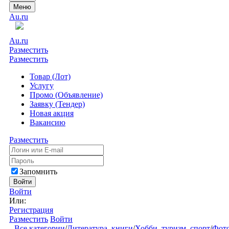
Меню
Au.ru
Au.ru
Разместить
Разместить
Товар (Лот)
Услугу
Промо (Объявление)
Заявку (Тендер)
Новая акция
Вакансию
Разместить
Запомнить
Войти
Войти
Или:
Регистрация
Разместить
Войти
Все категории
/
Литература, книги
/
Хобби, туризм, спорт
/
Фото