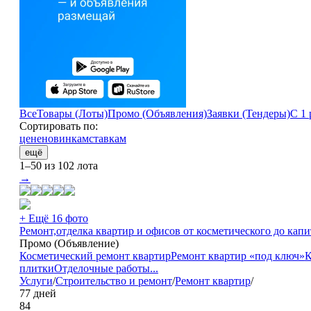
Все
Товары (Лоты)
Промо (Объявления)
Заявки (Тендеры)
С 1 
Сортировать по:
цене
новинкам
ставкам
ещё
1–50 из 102 лота
→
+ Ещё 16 фото
Ремонт,отделка квартир и офисов от косметического до капит
Промо (Объявление)
Косметический ремонт квартир
Ремонт квартир «под ключ»
К
плитки
Отделочные работы
...
Услуги
/
Строительство и ремонт
/
Ремонт квартир
/
77 дней
84