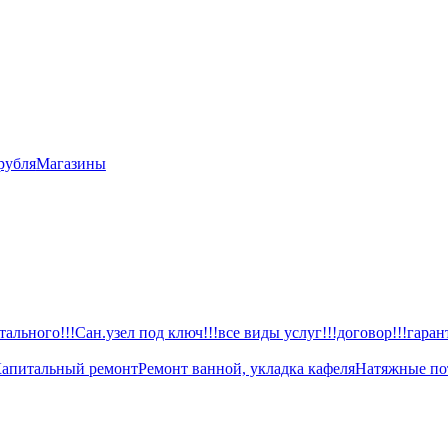
рубля
Магазины
ального!!!Сан.узел под ключ!!!все виды услуг!!!договор!!!гаран
апитальный ремонт
Ремонт ванной, укладка кафеля
Натяжные по