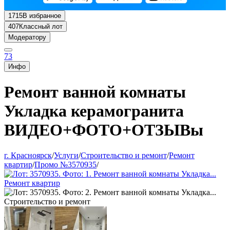
1715
В избранное
407
Классный лот
Модератору
73
Инфо
Ремонт ванной комнаты
Укладка керамогранита
ВИДЕО+ФОТО+ОТЗЫВы
г. Красноярск
/
Услуги
/
Строительство и ремонт
/
Ремонт
квартир
/
Промо №3570935
/