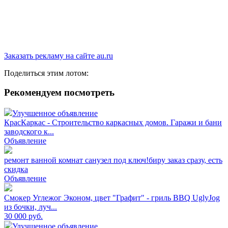
Заказать рекламу на сайте au.ru
Поделиться этим лотом:
Рекомендуем посмотреть
Улучшенное объявление
КрасКаркас - Строительство каркасных домов. Гаражи и бани
заводского к...
Объявление
ремонт ванной комнат санузел под ключ!биру заказ сразу, есть
скидка
Объявление
Смокер Углежог Эконом, цвет "Графит" - гриль BBQ UglyJog
из бочки, луч...
30 000
руб.
Улучшенное объявление