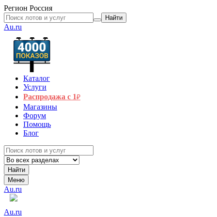
Регион
Россия
Найти
Au.ru
Каталог
Услуги
Распродажа с 1
₽
Магазины
Форум
Помощь
Блог
Найти
Меню
Au.ru
Au.ru