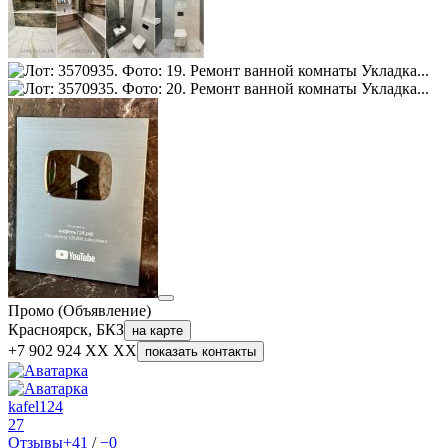
Промо (Объявление)
Красноярск, БКЗ
на карте
+7 902 924 XX XX
показать контакты
kafel124
27
Отзывы
+41
/
−0