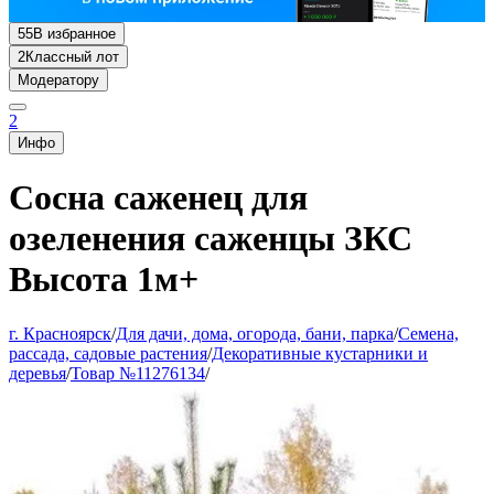
55
В избранное
2
Классный лот
Модератору
2
Инфо
Сосна саженец для
озеленения саженцы ЗКС
Высота 1м+
г. Красноярск
/
Для дачи, дома, огорода, бани, парка
/
Семена,
рассада, садовые растения
/
Декоративные кустарники и
деревья
/
Товар №11276134
/