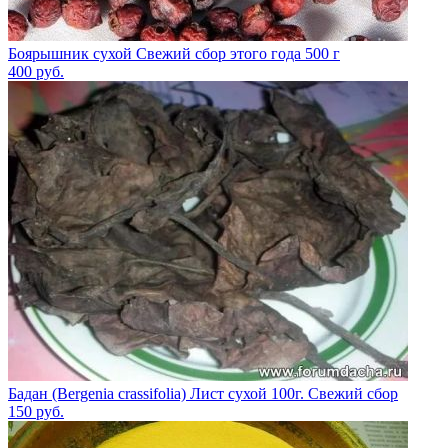
Боярышник сухой Свежий сбор этого года 500 г
400
руб.
Бадан (Bergenia crassifolia) Лист сухой 100г. Свежий сбор
150
руб.