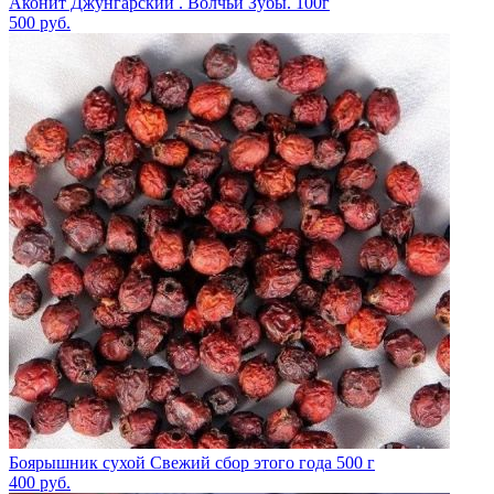
Аконит Джунгарский . Волчьи Зубы. 100г
500
руб.
Боярышник сухой Свежий сбор этого года 500 г
400
руб.