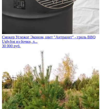
Смокер Углежог Эконом, цвет "Антрацит" - гриль BBQ
UglyJog из бочки, л...
30 000
руб.