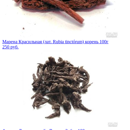
Марена Красильная (лат. Rubia tinctórum) корень 100г
250
руб.