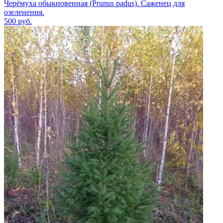
Черёмуха обыкновенная (Prunus padus). Саженец для
озеленения.
500
руб.