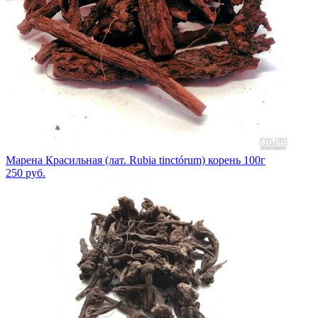
Марена Красильная (лат. Rubia tinctórum) корень 100г
250
руб.