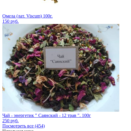
Омела (лат. Viscum) 100г.
150
руб.
Чай - энергетик " Саянский - 12 трав ". 100г
250
руб.
Посмотреть все (454)