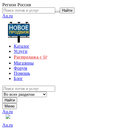
Регион
Россия
Найти
Au.ru
Каталог
Услуги
Распродажа с 1
₽
Магазины
Форум
Помощь
Блог
Найти
Меню
Au.ru
Au.ru