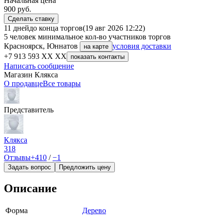
Начальная цена
900
руб.
Сделать ставку
11 дней
до конца торгов
(19 авг 2026 12:22)
5 человек
минимальное кол-во участников торгов
Красноярск, Юннатов
условия доставки
на карте
+7 913 593 XX XX
показать контакты
Написать сообщение
Магазин Клякса
О продавце
Все товары
Представитель
Клякса
318
Отзывы
+410
/
−1
Задать вопрос
Предложить цену
Описание
Форма
Дерево