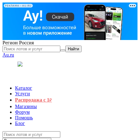
РЕКЛАМА • AU.RU
Регион
Россия
Найти
Au.ru
Каталог
Услуги
Распродажа с 1
₽
Магазины
Форум
Помощь
Блог