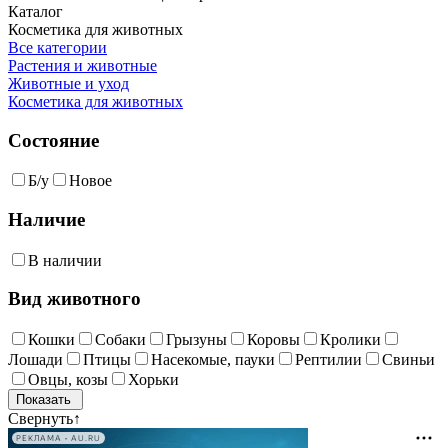
Каталог
Косметика для животных
Все категории
Растения и животные
Животные и уход
Косметика для животных
Состояние
Б/у
Новое
Наличие
В наличии
Вид животного
Кошки
Собаки
Грызуны
Коровы
Кролики
Лошади
Птицы
Насекомые, пауки
Рептилии
Свиньи
Овцы, козы
Хорьки
Свернуть
↑
РЕКЛАМА • AU.RU