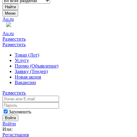
Найти
Меню
Au.ru
Au.ru
Разместить
Разместить
Товар (Лот)
Услугу
Промо (Объявление)
Заявку (Тендер)
Новая акция
Вакансию
Разместить
Запомнить
Войти
Войти
Или:
Регистрация