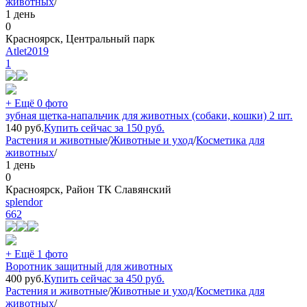
животных
/
1 день
0
Красноярск, Центральный парк
Atlet2019
1
+ Ещё 0 фото
зубная щетка-напальчик для животных (собаки, кошки) 2 шт.
140
руб.
Купить сейчас за
150
руб.
Растения и животные
/
Животные и уход
/
Косметика для
животных
/
1 день
0
Красноярск, Район ТК Славянский
splendor
662
+ Ещё 1 фото
Воротник защитный для животных
400
руб.
Купить сейчас за
450
руб.
Растения и животные
/
Животные и уход
/
Косметика для
животных
/