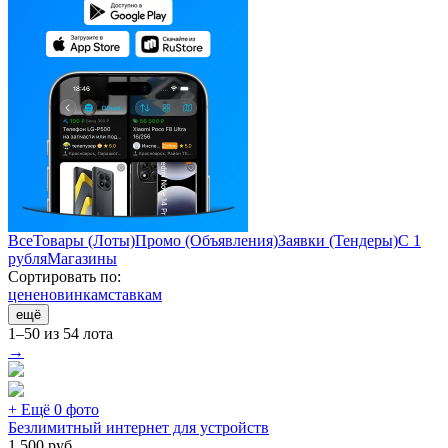
Все
Товары (Лоты)
Промо (Объявления)
Заявки (Тендеры)
С 1
рубля
Магазины
Сортировать по:
цене
новинкам
ставкам
ещё
1–50 из 54 лота
→
+ Ещё 0 фото
Безлимитный интернет для устройств
1 500
руб.