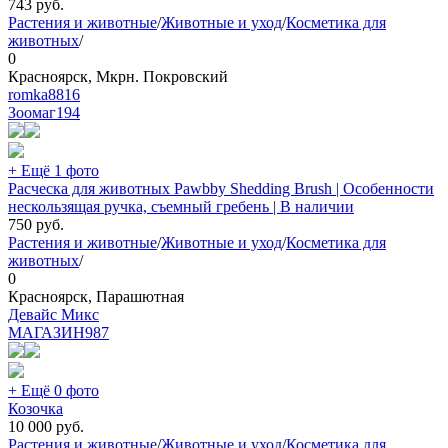
743
руб.
Растения и животные
/
Животные и уход
/
Косметика для
животных
/
0
Красноярск, Мкрн. Покровский
romka8816
Зоомаг
194
+ Ещё 1 фото
Расческа для животных Pawbby Shedding Brush | Особенности
нескользящая ручка, съемный гребень | В наличии
750
руб.
Растения и животные
/
Животные и уход
/
Косметика для
животных
/
0
Красноярск, Парашютная
Девайс Микс
МАГАЗИН
987
+ Ещё 0 фото
Козочка
10 000
руб.
Растения и животные
/
Животные и уход
/
Косметика для