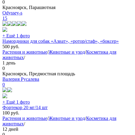
0
Красноярск, Парашютная
Odyssey-s
15
+ Ещё 1 фото
Намордники для собак «Азиат», «ротор/стаф», «боксер»
500
руб.
Растения и животные
/
Животные и уход
/
Косметика для
животных
/
1 день
0
Красноярск, Предмостная площадь
Валерия Русалева
0
+ Ещё 1 фото
Фортекор 20 мг/14 шт
100
руб.
Растения и животные
/
Животные и уход
/
Косметика для
животных
/
12 дней
0