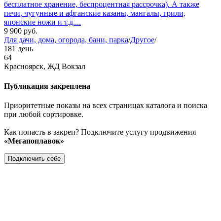
бесплатное хранение, беспроцентная рассрочка). А также
печи, чугунные и афганские казаны, мангалы, грили,
японские ножи и т.д....
9 900
руб.
Для дачи, дома, огорода, бани, парка
/
Другое
/
181 день
64
Красноярск, ЖД Вокзал
Публикация закреплена
Приоритетные показы на всех страницах каталога и поиска
при любой сортировке.
Как попасть в закреп? Подключите услугу продвижения
«Мегапоплавок»
Подключить себе