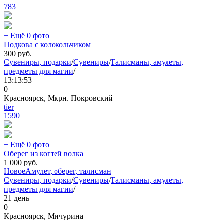
783
+ Ещё 0 фото
Подкова с колокольчиком
300
руб.
Сувениры, подарки
/
Сувениры
/
Талисманы, амулеты,
предметы для магии
/
13:13:53
0
Красноярск, Мкрн. Покровский
tier
1590
+ Ещё 0 фото
Оберег из когтей волка
1 000
руб.
Новое
Амулет, оберег, талисман
Сувениры, подарки
/
Сувениры
/
Талисманы, амулеты,
предметы для магии
/
21 день
0
Красноярск, Мичурина