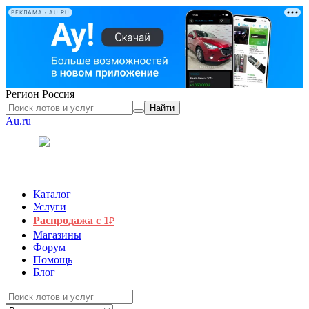
РЕКЛАМА • AU.RU
Регион
Россия
Найти
Au.ru
Каталог
Услуги
Распродажа с 1
₽
Магазины
Форум
Помощь
Блог