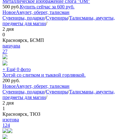
Металлическое изображение слога "ОМ"
500
руб.
Купить сейчас за
600
руб.
Новое
Амулет, оберег, талисман
Сувениры, подарки
/
Сувениры
/
Талисманы, амулеты,
предметы для магии
/
2 дня
0
Красноярск, БСМП
narayana
27
+ Ещё 0 фото
Хотэй со слитком и тыквой горлянкой.
200
руб.
Новое
Амулет, оберег, талисман
Сувениры, подарки
/
Сувениры
/
Талисманы, амулеты,
предметы для магии
/
2 дня
1
Красноярск, ТЮЗ
изотова
124