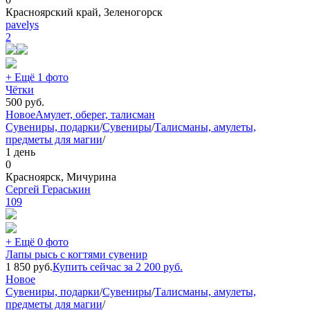
Красноярский край, Зеленогорск
pavelys
2
+ Ещё 1 фото
Чётки
500
руб.
Новое
Амулет, оберег, талисман
Сувениры, подарки
/
Сувениры
/
Талисманы, амулеты,
предметы для магии
/
1 день
0
Красноярск, Мичурина
Сергей Гераськин
109
+ Ещё 0 фото
Лапы рысь с когтями сувенир
1 850
руб.
Купить сейчас за
2 200
руб.
Новое
Сувениры, подарки
/
Сувениры
/
Талисманы, амулеты,
предметы для магии
/