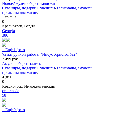
Новое
Амулет, оберег, талисман
Сувениры, подарки
/
Сувениры
/
Талисманы, амулеты,
предметы для магии
/
13:52:13
0
Красноярск, ГорДК
Georgia
386
+ Ещё 1 фото
Четки ручной работы "Иисус Христос №2"
2 499
руб.
Амулет, оберег, талисман
Сувениры, подарки
/
Сувениры
/
Талисманы, амулеты,
предметы для магии
/
4 дня
0
Красноярск, Иннокентьевский
cedarmade
58
+ Ещё 0 фото