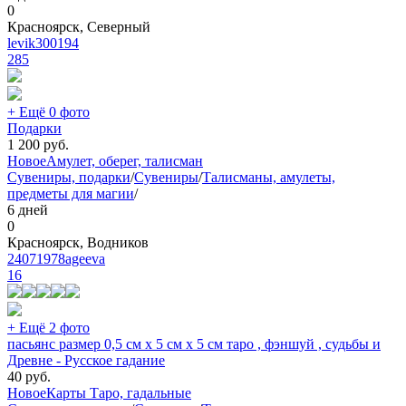
0
Красноярск, Северный
levik300194
285
+ Ещё 0 фото
Подарки
1 200
руб.
Новое
Амулет, оберег, талисман
Сувениры, подарки
/
Сувениры
/
Талисманы, амулеты,
предметы для магии
/
6 дней
0
Красноярск, Водников
24071978ageeva
16
+ Ещё 2 фото
пасьянс размер 0,5 см х 5 см х 5 см таро , фэншуй , судьбы и
Древне - Русское гадание
40
руб.
Новое
Карты Таро, гадальные