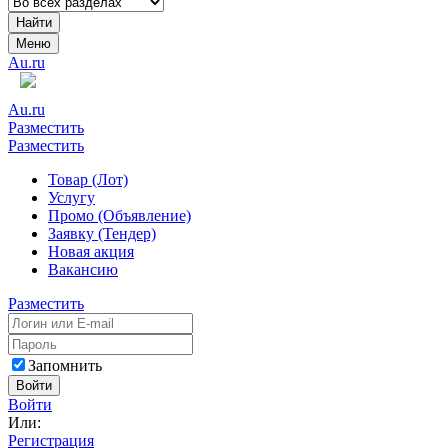
Найти
Меню
Au.ru
Au.ru
Разместить
Разместить
Товар (Лот)
Услугу
Промо (Объявление)
Заявку (Тендер)
Новая акция
Вакансию
Разместить
Запомнить
Войти
Войти
Или:
Регистрация