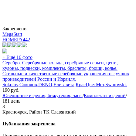
Закреплено
MegaStart
НОМЕРА
442
+ Ещё 16 фото
Серебро. Серебряные кольца, серебряные серьги, цепи,
кулоны, подвески, комплекты, браслеты, броши, колье.
Стильные и качественные серебряные украшения от лучших
производителей России и Израиля.
Sokolov,Соколов,DENO,Елизавета,КрасЦветМет,Swarovski.
190
руб.
Ювелирные изделия, бижутерия, часы
/
Комплекты изделий
/
181 день
3
Красноярск, Район ТК Славянский
Публикация закреплена
Приоритетные показы на всех страницах каталога и поиска