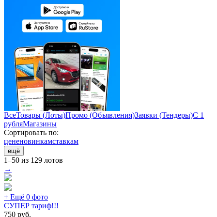
Все
Товары (Лоты)
Промо (Объявления)
Заявки (Тендеры)
С 1
рубля
Магазины
Сортировать по:
цене
новинкам
ставкам
ещё
1–50 из 129 лотов
→
+ Ещё 0 фото
СУПЕР тариф!!!
750
руб.