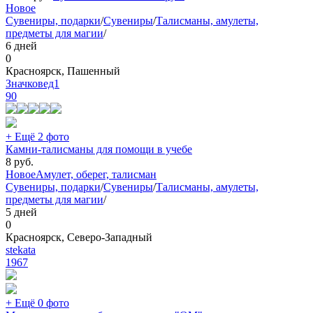
Новое
Сувениры, подарки
/
Сувениры
/
Талисманы, амулеты,
предметы для магии
/
6 дней
0
Красноярск, Пашенный
Значковед1
90
+ Ещё 2 фото
Камни-талисманы для помощи в учебе
8
руб.
Новое
Амулет, оберег, талисман
Сувениры, подарки
/
Сувениры
/
Талисманы, амулеты,
предметы для магии
/
5 дней
0
Красноярск, Северо-Западный
stekata
1967
+ Ещё 0 фото