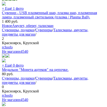
+ Ещё 1 фото
Сувенир - USB плазменный шар, плазма шар, плазменная
лампа, плазменный светильник (плазма / Plasma Ball).
1 400
руб.
Новое
Амулет, оберег, талисман
Сувениры, подарки
/
Сувениры
/
Талисманы, амулеты,
предметы для магии
/
2
Красноярск, Крупской
rchssfo
Не магазин
4540
+ Ещё 0 фото
Медальон "Монета ацтеков" на цепочке.
80
руб.
Сувениры, подарки
/
Сувениры
/
Талисманы, амулеты,
предметы для магии
/
0
Красноярск, Крупской
rchssfo
Не магазин
4540