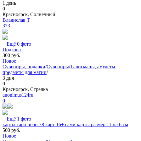
1 день
0
Красноярск, Солнечный
Владислав Т
373
+ Ещё 0 фото
Подкова
300
руб.
Новое
Сувениры, подарки
/
Сувениры
/
Талисманы, амулеты,
предметы для магии
/
3 дня
0
Красноярск, Стрелка
anonimus124ru
0
+ Ещё 1 фото
карты таро неон 78 карт 16+ сами карты размер 11 на 6 см
500
руб.
Новое