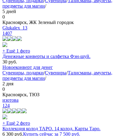
Сувениры, подарки
/
Сувениры
/
Талисманы, амулеты,
предметы для магии
/
5 дней
0
Красноярск, ЖК Зеленый городок
Glukalex_13
1407
+ Ещё 1 фото
Денежные конверты и салфетка Фэн-шуй.
30
руб.
Новое
конверт для денег
Сувениры, подарки
/
Сувениры
/
Талисманы, амулеты,
предметы для магии
/
2 дня
0
Красноярск, ТЮЗ
изотова
124
+ Ещё 2 фото
Коллекция колод ТАРО. 14 колод. Карты Таро.
6 300
руб.
Купить сейчас за
7 500
руб.