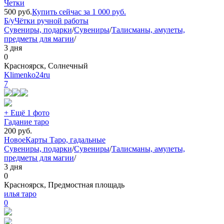
Четки
500
руб.
Купить сейчас за
1 000
руб.
Б/у
Чётки ручной работы
Сувениры, подарки
/
Сувениры
/
Талисманы, амулеты,
предметы для магии
/
3 дня
0
Красноярск, Солнечный
Klimenko24ru
7
+ Ещё 1 фото
Гадание таро
200
руб.
Новое
Карты Таро, гадальные
Сувениры, подарки
/
Сувениры
/
Талисманы, амулеты,
предметы для магии
/
3 дня
0
Красноярск, Предмостная площадь
илья таро
0