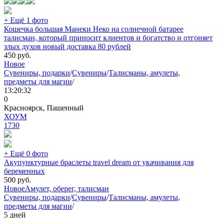
+ Ещё 1 фото
Кошечка большая Манеки Неко на солнечной батарее
талисман, который приносит клиентов и богатство и отгоняет
злых духов новый доставка 80 рублей
450
руб.
Новое
Сувениры, подарки
/
Сувениры
/
Талисманы, амулеты,
предметы для магии
/
13:20:32
0
Красноярск, Пашенный
ХОУМ
1730
+ Ещё 0 фото
Акупунктурные браслеты travel dream от укачивания для
беременных
500
руб.
Новое
Амулет, оберег, талисман
Сувениры, подарки
/
Сувениры
/
Талисманы, амулеты,
предметы для магии
/
5 дней