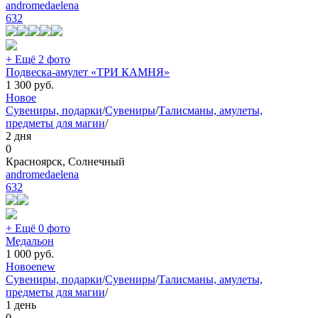
andromedaelena
632
+ Ещё 2 фото
Подвеска-амулет «ТРИ КАМНЯ»
1 300
руб.
Новое
Сувениры, подарки
/
Сувениры
/
Талисманы, амулеты,
предметы для магии
/
2 дня
0
Красноярск, Солнечный
andromedaelena
632
+ Ещё 0 фото
Медальон
1 000
руб.
Новое
new
Сувениры, подарки
/
Сувениры
/
Талисманы, амулеты,
предметы для магии
/
1 день
0