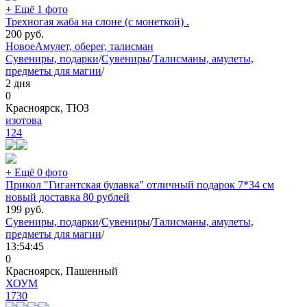
+ Ещё 1 фото
Трехногая жаба на слоне (с монеткой) .
200
руб.
Новое
Амулет, оберег, талисман
Сувениры, подарки
/
Сувениры
/
Талисманы, амулеты,
предметы для магии
/
2 дня
0
Красноярск, ТЮЗ
изотова
124
+ Ещё 0 фото
Прикол "Гигантская булавка" отличный подарок 7*34 см
новый доставка 80 рублей
199
руб.
Сувениры, подарки
/
Сувениры
/
Талисманы, амулеты,
предметы для магии
/
13:54:45
0
Красноярск, Пашенный
ХОУМ
1730