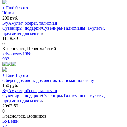
+ Ещё 0 фото
Чётки
200
руб.
Б/у
Амулет, оберег, талисман
Сувениры, подарки
/
Сувениры
/
Талисманы, амулеты,
предметы для магии
/
11:18:39
0
Красноярск, Первомайский
krivonosov1968
982
+ Ещё 1 фото
Оберег домовой, домовёнок талисман на стену
150
руб.
Б/у
Амулет, оберег, талисман
Сувениры, подарки
/
Сувениры
/
Талисманы, амулеты,
предметы для магии
/
20:03:59
0
Красноярск, Водников
БУВещи
27