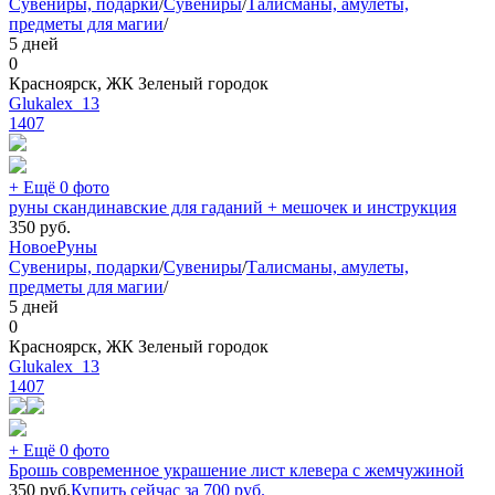
Сувениры, подарки
/
Сувениры
/
Талисманы, амулеты,
предметы для магии
/
5 дней
0
Красноярск, ЖК Зеленый городок
Glukalex_13
1407
+ Ещё 0 фото
руны скандинавские для гаданий + мешочек и инструкция
350
руб.
Новое
Руны
Сувениры, подарки
/
Сувениры
/
Талисманы, амулеты,
предметы для магии
/
5 дней
0
Красноярск, ЖК Зеленый городок
Glukalex_13
1407
+ Ещё 0 фото
Брошь современное украшение лист клевера с жемчужиной
350
руб.
Купить сейчас за
700
руб.