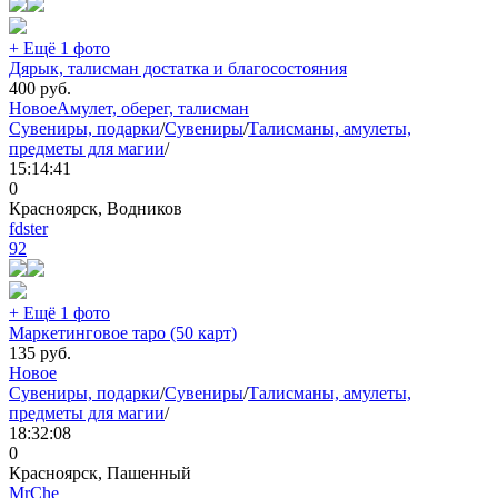
+ Ещё 1 фото
Дярык, талисман достатка и благосостояния
400
руб.
Новое
Амулет, оберег, талисман
Сувениры, подарки
/
Сувениры
/
Талисманы, амулеты,
предметы для магии
/
15:14:41
0
Красноярск, Водников
fdster
92
+ Ещё 1 фото
Маркетинговое таро (50 карт)
135
руб.
Новое
Сувениры, подарки
/
Сувениры
/
Талисманы, амулеты,
предметы для магии
/
18:32:08
0
Красноярск, Пашенный
MrChe