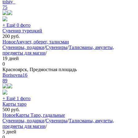
tolsty_
75
+ Ещё 0 фото
Сувенир турецкий
200
руб.
Новое
Амулет, оберег, талисман
Сувениры, подарки
/
Сувениры
/
Талисманы, амулеты,
предметы для магии
/
19 дней
0
Красноярск, Предмостная площадь
Borisovna16
89
+ Ещё 1 фото
Карты таро
500
руб.
Новое
Карты Таро, гадальные
Сувениры, подарки
/
Сувениры
/
Талисманы, амулеты,
предметы для магии
/
5 дней
0