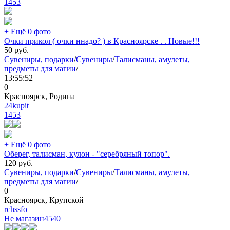
1453
+ Ещё 0 фото
Очки прикол ( очки ннадо? ) в Красноярске . . Новые!!!
50
руб.
Сувениры, подарки
/
Сувениры
/
Талисманы, амулеты,
предметы для магии
/
13:55:52
0
Красноярск, Родина
24kupit
1453
+ Ещё 0 фото
Оберег, талисман, кулон - "серебряный топор".
120
руб.
Сувениры, подарки
/
Сувениры
/
Талисманы, амулеты,
предметы для магии
/
0
Красноярск, Крупской
rchssfo
Не магазин
4540