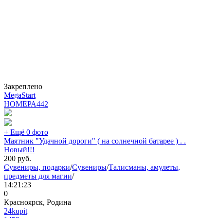
Закреплено
MegaStart
НОМЕРА
442
+ Ещё 0 фото
Маятник "Удачной дороги" ( на солнечной батарее ) . .
Новый!!!
200
руб.
Сувениры, подарки
/
Сувениры
/
Талисманы, амулеты,
предметы для магии
/
14:21:23
0
Красноярск, Родина
24kupit