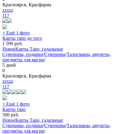
Красноярск, Красфарма
zzxzz
117
+ Ещё 1 фото
Карты таро до того
1 599
руб.
Новое
Карты Таро, гадальные
Сувениры, подарки
/
Сувениры
/
Талисманы, амулеты,
предметы для магии
/
5 дней
0
Красноярск, Красфарма
zzxzz
117
+ Ещё 1 фото
Карты таро
500
руб.
Новое
Карты Таро, гадальные
Сувениры, подарки
/
Сувениры
/
Талисманы, амулеты,
предметы для магии
/