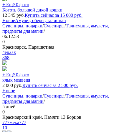
+ Ещё 0 фото
Коготь большой дикой кошки
12 345
руб.
Купить сейчас за
15 000
руб.
Новое
Амулет, оберег, талисман
Сувениры, подарки
/
Сувениры
/
Талисманы, амулеты,
предметы для магии
/
06:12:53
0
Красноярск, Парашютная
4ep2ak
868
+ Ещё 0 фото
клык медведя
2 000
руб.
Купить сейчас за
2 500
руб.
Новое
Сувениры, подарки
/
Сувениры
/
Талисманы, амулеты,
предметы для магии
/
5 дней
0
Красноярский край, Памяти 13 Борцов
777жека777
10