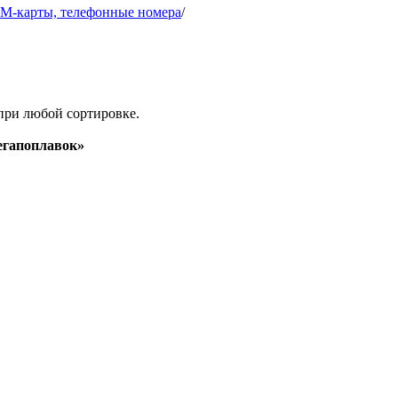
IM-карты, телефонные номера
/
при любой сортировке.
гапоплавок»