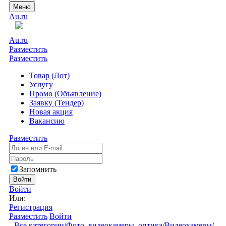
Меню
Au.ru
Au.ru
Разместить
Разместить
Товар (Лот)
Услугу
Промо (Объявление)
Заявку (Тендер)
Новая акция
Вакансию
Разместить
Запомнить
Войти
Войти
Или:
Регистрация
Разместить
Войти
Все категории
/
Фото, видеокамеры, оптика
/
Видеокамеры
/