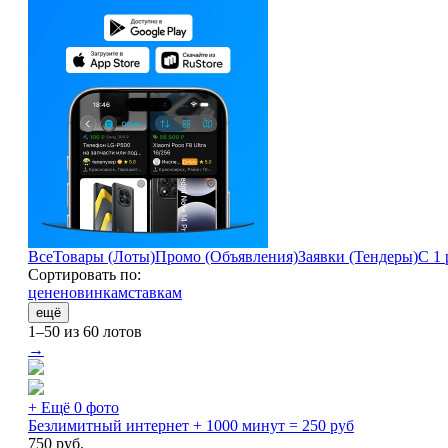
Все
Товары (Лоты)
Промо (Объявления)
Заявки (Тендеры)
С 1 
Сортировать по:
цене
новинкам
ставкам
ещё
1–50 из 60 лотов
→
+ Ещё 0 фото
Безлимитный интернет + 1000 минут = 250 руб
750
руб.