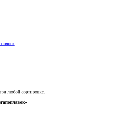
асноярск
при любой сортировке.
гапоплавок»