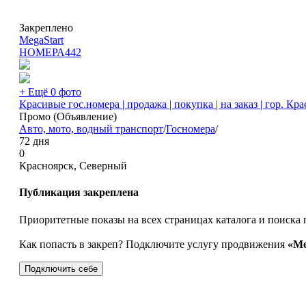
Закреплено
MegaStart
НОМЕРА
442
+ Ещё 0 фото
Красивые гос.номера | продажа | покупка | на заказ | гор. Кр
Промо (Объявление)
Авто, мото, водный транспорт
/
Госномера
/
72 дня
0
Красноярск, Северный
Публикация закреплена
Приоритетные показы на всех страницах каталога и поиска 
Как попасть в закреп? Подключите услугу продвижения
«Ме
Подключить себе