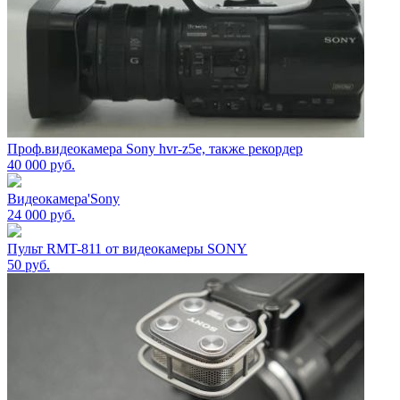
Проф.видеокамера Sony hvr-z5e, также рекордер
40 000
руб.
Видеокамера'Sony
24 000
руб.
Пульт RMT-811 от видеокамеры SONY
50
руб.