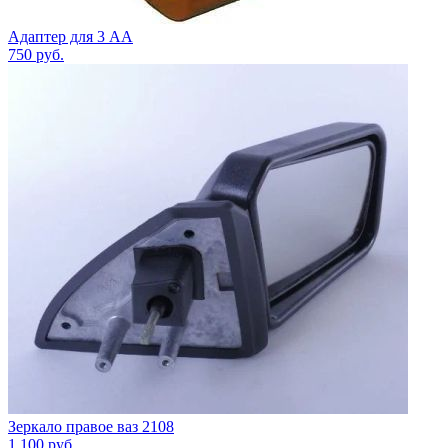
Адаптер для 3 АА
750
руб.
Зеркало правое ваз 2108
1 100
руб.