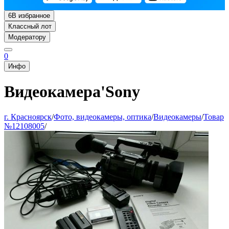
6
В избранное
Классный лот
Модератору
0
Инфо
Видеокамера'Sony
г. Красноярск
/
Фото, видеокамеры, оптика
/
Видеокамеры
/
Товар
№12108005
/