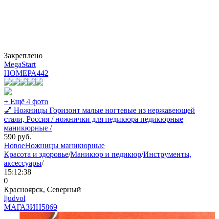
Закреплено
MegaStart
НОМЕРА
442
+ Ещё 4 фото
💅 Ножницы Горизонт малые ногтевые из нержавеющей
стали, Россия / ножнички для педикюра педикюрные
маникюрные /
590
руб.
Новое
Ножницы маникюрные
Красота и здоровье
/
Маникюр и педикюр
/
Инструменты,
аксессуары
/
15:12:38
0
Красноярск, Северный
ljudvol
МАГАЗИН
5869