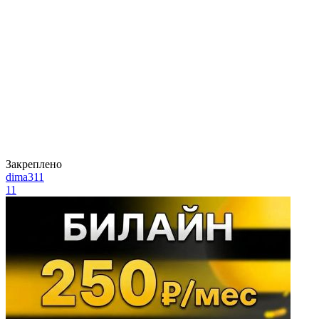
Закреплено
dima311
11