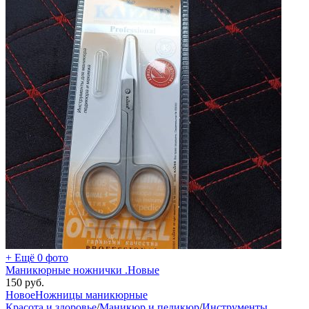
+ Ещё 0 фото
Маникюрные ножнички .Новые
150
руб.
Новое
Ножницы маникюрные
Красота и здоровье
/
Маникюр и педикюр
/
Инструменты,