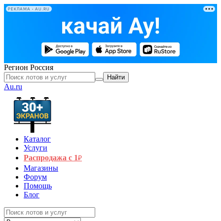
РЕКЛАМА • AU.RU
Регион
Россия
Найти
Au.ru
Каталог
Услуги
Распродажа с 1
₽
Магазины
Форум
Помощь
Блог