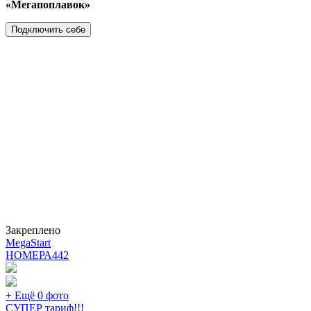
«Мегапоплавок»
Подключить себе
Закреплено
MegaStart
НОМЕРА
442
+ Ещё 0 фото
СУПЕР тариф!!!