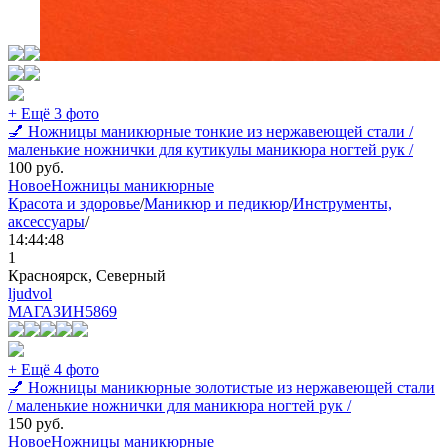
+ Ещё 3 фото
💅 Ножницы маникюрные тонкие из нержавеющей стали /
маленькие ножнички для кутикулы маникюра ногтей рук /
100
руб.
Новое
Ножницы маникюрные
Красота и здоровье
/
Маникюр и педикюр
/
Инструменты,
аксессуары
/
14:44:48
1
Красноярск, Северный
ljudvol
МАГАЗИН
5869
+ Ещё 4 фото
💅 Ножницы маникюрные золотистые из нержавеющей стали
/ маленькие ножнички для маникюра ногтей рук /
150
руб.
Новое
Ножницы маникюрные