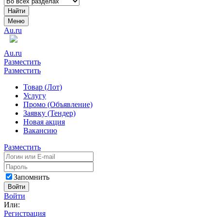
Найти
Меню
Au.ru
Au.ru
Разместить
Разместить
Товар (Лот)
Услугу
Промо (Объявление)
Заявку (Тендер)
Новая акция
Вакансию
Разместить
Запомнить
Войти
Войти
Или:
Регистрация