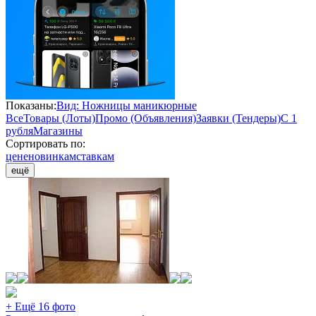
Показаны:
Вид: Ножницы маникюрные
Все
Товары (Лоты)
Промо (Объявления)
Заявки (Тендеры)
С 1
рубля
Магазины
Сортировать по:
цене
новинкам
ставкам
ещё
+ Ещё 16 фото