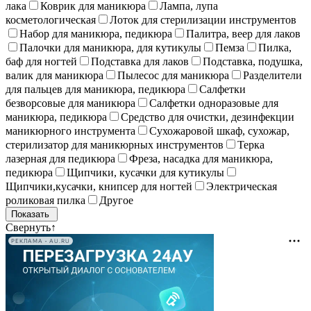
лака
Коврик для маникюра
Лампа, лупа
косметологическая
Лоток для стерилизации инструментов
Набор для маникюра, педикюра
Палитра, веер для лаков
Палочки для маникюра, для кутикулы
Пемза
Пилка,
баф для ногтей
Подставка для лаков
Подставка, подушка,
валик для маникюра
Пылесос для маникюра
Разделители
для пальцев для маникюра, педикюра
Салфетки
безворсовые для маникюра
Салфетки одноразовые для
маникюра, педикюра
Средство для очистки, дезинфекции
маникюрного инструмента
Сухожаровой шкаф, сухожар,
стерилизатор для маникюрных инструментов
Терка
лазерная для педикюра
Фреза, насадка для маникюра,
педикюра
Щипчики, кусачки для кутикулы
Щипчики,кусачки, книпсер для ногтей
Электрическая
роликовая пилка
Другое
Свернуть
↑
РЕКЛАМА • AU.RU