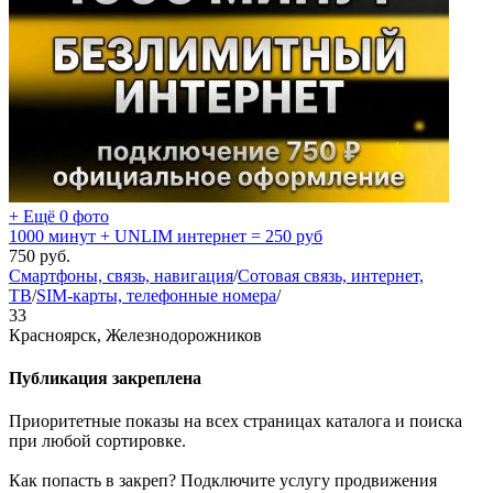
+ Ещё 0 фото
1000 минут + UNLIM интернет = 250 руб
750
руб.
Смартфоны, связь, навигация
/
Сотовая связь, интернет,
ТВ
/
SIM-карты, телефонные номера
/
33
Красноярск, Железнодорожников
Публикация закреплена
Приоритетные показы на всех страницах каталога и поиска
при любой сортировке.
Как попасть в закреп? Подключите услугу продвижения