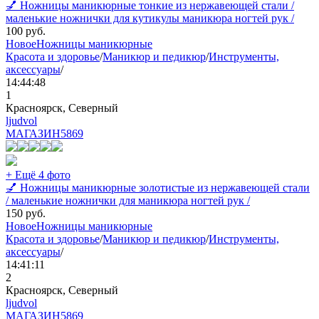
💅 Ножницы маникюрные тонкие из нержавеющей стали /
маленькие ножнички для кутикулы маникюра ногтей рук /
100
руб.
Новое
Ножницы маникюрные
Красота и здоровье
/
Маникюр и педикюр
/
Инструменты,
аксессуары
/
14:44:48
1
Красноярск, Северный
ljudvol
МАГАЗИН
5869
+ Ещё 4 фото
💅 Ножницы маникюрные золотистые из нержавеющей стали
/ маленькие ножнички для маникюра ногтей рук /
150
руб.
Новое
Ножницы маникюрные
Красота и здоровье
/
Маникюр и педикюр
/
Инструменты,
аксессуары
/
14:41:11
2
Красноярск, Северный
ljudvol
МАГАЗИН
5869