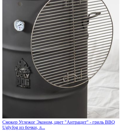
Смокер Углежог Эконом, цвет "Антрацит" - гриль BBQ
UglyJog из бочки, л...