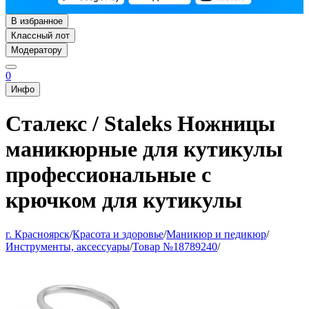
В избранное
Классный лот
Модератору
0
Инфо
Сталекс / Staleks Ножницы
маникюрные для кутикулы
профессиональные с
крючком для кутикулы
г. Красноярск
/
Красота и здоровье
/
Маникюр и педикюр
/
Инструменты, аксессуары
/
Товар №18789240
/