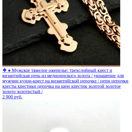
🔶🔸Мужское тяжелое ожерелье: трехслойный крест и
византийская цепь из медицинского золота / украшение для
мужчин кулон-крест на византийской цепочке / цепи цепочки
кресты крестики цепочка на шею крестик золотой золотое
золото золотистый /
2 900
руб.