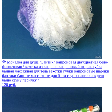
💜 Мочалка для душа "Бантик" капроновая двухцветная бело-
фиолетовая / вехотка из капрона капроновый шарик губка
банная массажная для тела вехотки губки капроновые шарики
бантики банные массажные для бани сауны парилки в душ
баню сауну парилку /
120
руб.