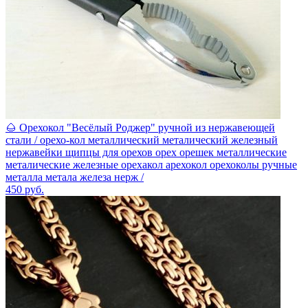
🌰 Орехокол "Весёлый Роджер" ручной из нержавеющей
стали / орехо-кол металлический металический железный
нержавейки щипцы для орехов орех орешек металлические
металические железные орехакол арехокол орехоколы ручные
металла метала железа нерж /
450
руб.