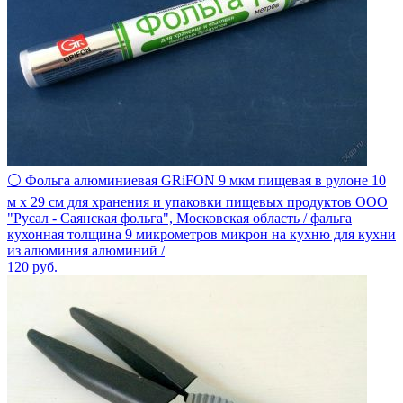
⚪ Фольга алюминиевая GRiFON 9 мкм пищевая в рулоне 10
м х 29 см для хранения и упаковки пищевых продуктов ООО
"Русал - Саянская фольга", Московская область / фальга
кухонная толщина 9 микрометров микрон на кухню для кухни
из алюминия алюминий /
120
руб.