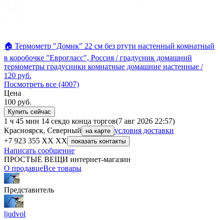
🏠 Термометр "Домик" 22 см без ртути настенный комнатный
в коробочке "Еврогласс", Россия / градусник домашний
термометры градусники комнатные домашние настенные /
120
руб.
Посмотреть все (4007)
Цена
100
руб.
Купить сейчас
1 ч 45 мин 14 сек
до конца торгов
(7 авг 2026 22:57)
Красноярск, Северный
условия доставки
на карте
+7 923 355 XX XX
показать контакты
Написать сообщение
ПРОСТЫЕ ВЕЩИ интернет-магазин
О продавце
Все товары
Представитель
ljudvol