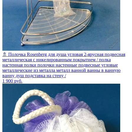
🚿 Полочка Rosenberg для душа угловая 2-ярусная подвесная
металлическая с никелированным покрытием / полка
настенная полки полочки настенные подвесные угловые
металлические из металла металл ванной ванны в ванную
ванну душ подставка на стену /
1 900
руб.