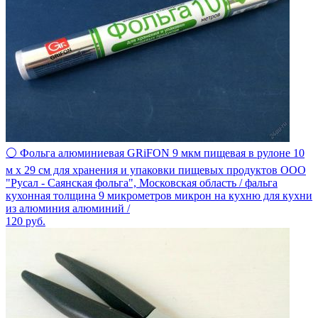
⚪ Фольга алюминиевая GRiFON 9 мкм пищевая в рулоне 10
м х 29 см для хранения и упаковки пищевых продуктов ООО
"Русал - Саянская фольга", Московская область / фальга
кухонная толщина 9 микрометров микрон на кухню для кухни
из алюминия алюминий /
120
руб.