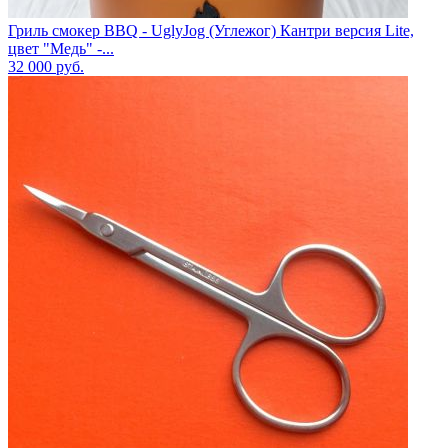
Гриль смокер BBQ - UglyJog (Углежог) Кантри версия Lite,
цвет "Медь" -...
32 000
руб.