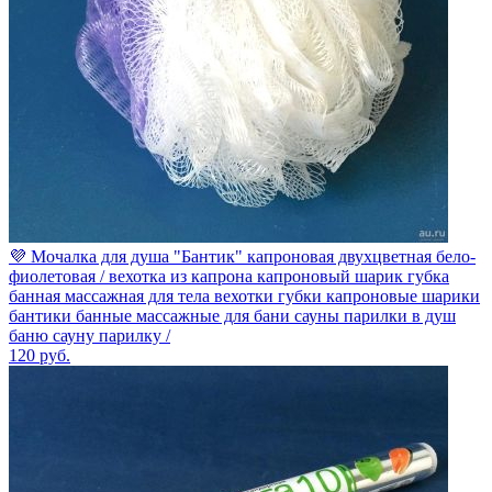
💜 Мочалка для душа "Бантик" капроновая двухцветная бело-
фиолетовая / вехотка из капрона капроновый шарик губка
банная массажная для тела вехотки губки капроновые шарики
бантики банные массажные для бани сауны парилки в душ
баню сауну парилку /
120
руб.