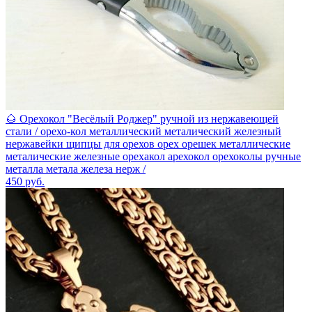
🌰 Орехокол "Весёлый Роджер" ручной из нержавеющей
стали / орехо-кол металлический металический железный
нержавейки щипцы для орехов орех орешек металлические
металические железные орехакол арехокол орехоколы ручные
металла метала железа нерж /
450
руб.