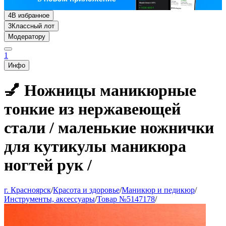
4
В избранное
3
Классный лот
Модератору
1
Инфо
💅 Ножницы маникюрные
тонкие из нержавеющей
стали / маленькие ножнички
для кутикулы маникюра
ногтей рук /
г. Красноярск
/
Красота и здоровье
/
Маникюр и педикюр
/
Инструменты, аксессуары
/
Товар №5147178
/