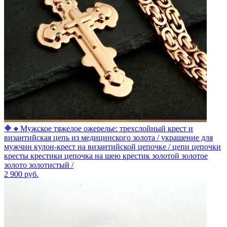
🔶🔸Мужское тяжелое ожерелье: трехслойный крест и
византийская цепь из медицинского золота / украшение для
мужчин кулон-крест на византийской цепочке / цепи цепочки
кресты крестики цепочка на шею крестик золотой золотое
золото золотистый /
2 900
руб.