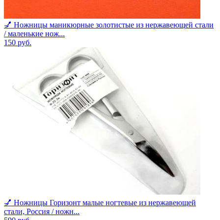
💅 Ножницы маникюрные золотистые из нержавеющей стали
/ маленькие нож...
150
руб.
💅 Ножницы Горизонт малые ногтевые из нержавеющей
стали, Россия / ножн...