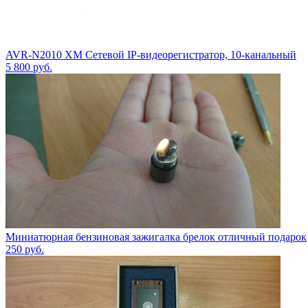
AVR-N2010 XM Сетевой IP-видеорегистратор, 10-канальный
5 800
руб.
Миниатюрная бензиновая зажигалка брелок отличный подарок
250
руб.