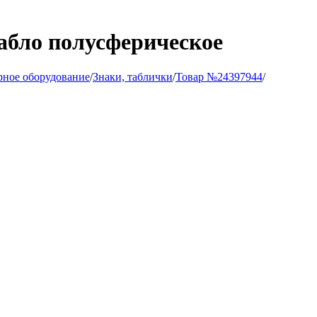
табло полусферическое
рное оборудование
/
Знаки, таблички
/
Товар №24397944
/