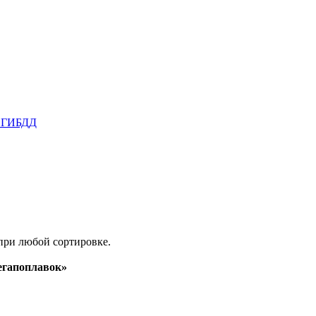
в ГИБДД
при любой сортировке.
гапоплавок»