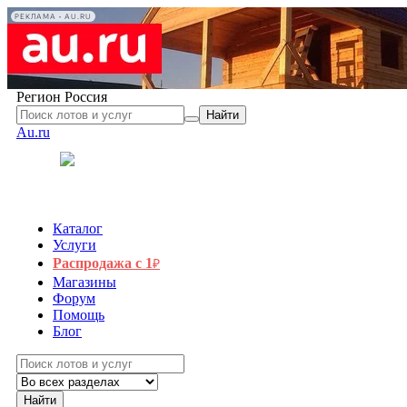
РЕКЛАМА • AU.RU
Регион
Россия
Найти
Au.ru
Каталог
Услуги
Распродажа с 1
₽
Магазины
Форум
Помощь
Блог
Найти