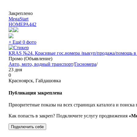
Закреплено
MegaStart
НОМЕРА
442
+ Ещё 0 фото
КRAS №24. Красивые гос.номера /выкуп/продажа/помощь 
Промо (Объявление)
Авто, мото, водный транспорт
/
Госномера
/
23 дня
0
Красноярск, Гайдашовка
Публикация закреплена
Приоритетные показы на всех страницах каталога и поиска 
Как попасть в закреп? Подключите услугу продвижения
«Ме
Подключить себе