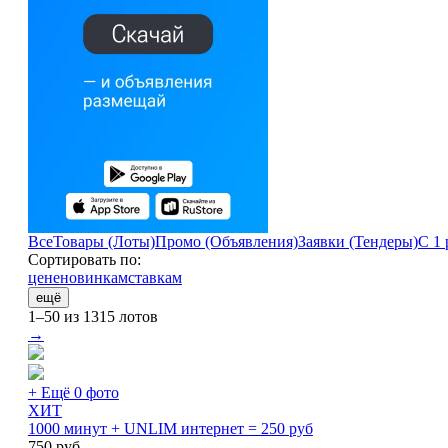
Все
Товары (Лоты)
Промо (Объявления)
Заявки (Тендеры)
С 1 
Сортировать по:
цене
новинкам
ставкам
ещё
1–50 из 1315 лотов
→
+ Ещё 0 фото
ХИТ
1000 минут + UNLIM интернет = 250 руб
750
руб.