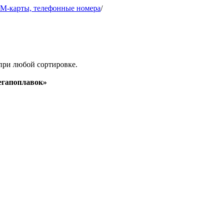
IM-карты, телефонные номера
/
при любой сортировке.
гапоплавок»