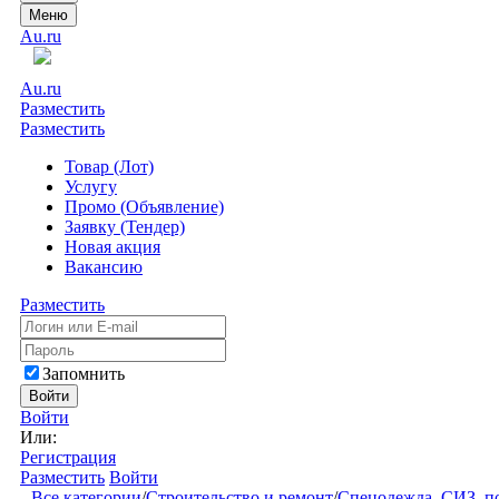
Меню
Au.ru
Au.ru
Разместить
Разместить
Товар (Лот)
Услугу
Промо (Объявление)
Заявку (Тендер)
Новая акция
Вакансию
Разместить
Запомнить
Войти
Войти
Или:
Регистрация
Разместить
Войти
Все категории
/
Строительство и ремонт
/
Спецодежда, СИЗ, п