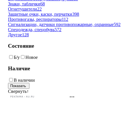
Знаки, таблички
68
Огнетушители
22
Защитные очки, каски, перчатки
398
Противогазы, респираторы
112
Сигнализации, датчики противопожарные, охранные
592
Спецодежда, спецобувь
572
Другое
128
Состояние
Б/у
Новое
Наличие
В наличии
Свернуть
↑
РЕКЛАМА • AU.RU