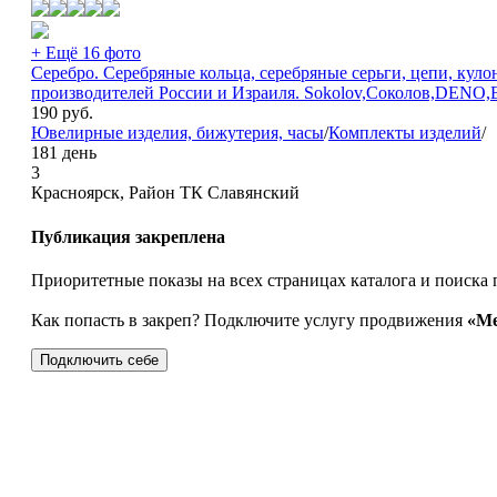
+ Ещё 16 фото
Серебро. Серебряные кольца, серебряные серьги, цепи, кул
производителей России и Израиля. Sokolov,Соколов,DENO,Е
190
руб.
Ювелирные изделия, бижутерия, часы
/
Комплекты изделий
/
181 день
3
Красноярск, Район ТК Славянский
Публикация закреплена
Приоритетные показы на всех страницах каталога и поиска 
Как попасть в закреп? Подключите услугу продвижения
«Ме
Подключить себе