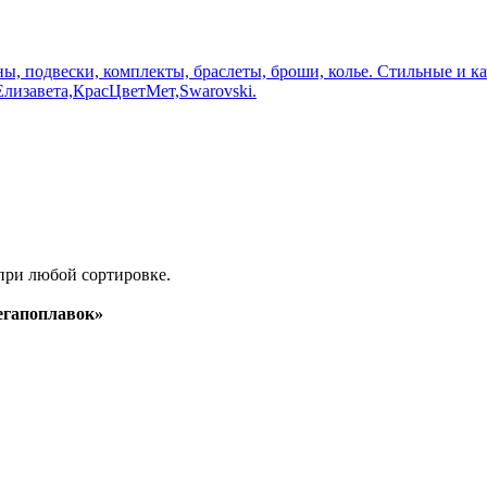
оны, подвески, комплекты, браслеты, броши, колье. Стильные и 
лизавета,КрасЦветМет,Swarovski.
при любой сортировке.
гапоплавок»