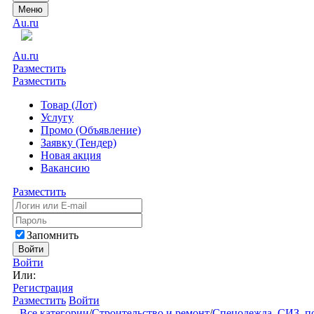
Меню
Au.ru
Au.ru
Разместить
Разместить
Товар (Лот)
Услугу
Промо (Объявление)
Заявку (Тендер)
Новая акция
Вакансию
Разместить
Запомнить
Войти
Войти
Или:
Регистрация
Разместить
Войти
Все категории
/
Строительство и ремонт
/
Спецодежда, СИЗ, п