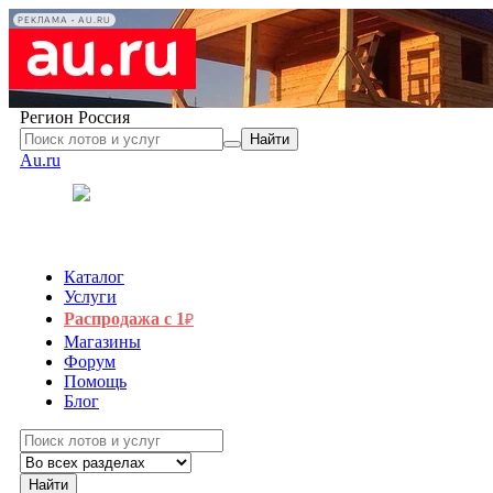
РЕКЛАМА • AU.RU
Регион
Россия
Найти
Au.ru
Каталог
Услуги
Распродажа с 1
₽
Магазины
Форум
Помощь
Блог
Найти