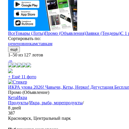
Все
Товары (Лоты)
Промо (Объявления)
Заявки (Тендеры)
С 1 
Сортировать по:
цене
новинкам
ставкам
ещё
1–50 из 127 лотов
→
+ Ещё 11 фото
ИКРА улова 2026! Чавычи, Кеты, Нерки! Дегустация Беспла
Промо (Объявление)
Кета
Икра
Продукты
/
Икра, рыба, морепродукты
/
8 дней
387
Красноярск, Центральный парк