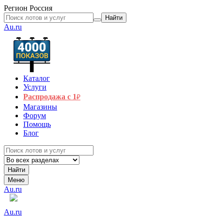
Регион
Россия
Найти
Au.ru
Каталог
Услуги
Распродажа с 1
₽
Магазины
Форум
Помощь
Блог
Найти
Меню
Au.ru
Au.ru