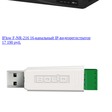
IFlow F-NR-216 16-канальный IP-видеорегистратор
17 190
руб.