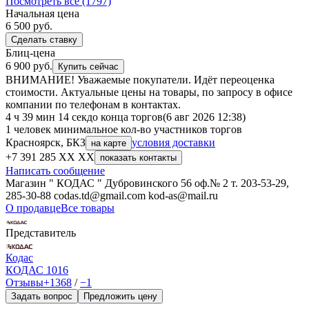
Посмотреть все (1797)
Начальная цена
6 500
руб.
Сделать ставку
Блиц-цена
6 900 руб.
Купить сейчас
ВНИМАНИЕ! Уважаемые покупатели. Идёт переоценка
стоимости. Актуальные цены на товары, по запросу в офисе
компании по телефонам в контактах.
4 ч 39 мин 14 сек
до конца торгов
(6 авг 2026 12:38)
1 человек
минимальное кол-во участников торгов
Красноярск, БКЗ
условия доставки
на карте
+7 391 285 XX XX
показать контакты
Написать сообщение
Магазин " КОДАС " Дубровинского 56 оф.№ 2 т. 203-53-29,
285-30-88 codas.td@gmail.com kod-as@mail.ru
О продавце
Все товары
Представитель
Кодас
КОДАС
1016
Отзывы
+1368
/
−1
Задать вопрос
Предложить цену