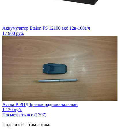
Аккумулятор Etalon FS 12100 акб 12в-100а/ч
17 900
руб.
Астра-Р РПД Брелок радиоканальный
1 120
руб.
Посмотреть все (1797)
Поделиться этим лотом: