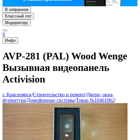
В избранное
Классный лот
Модератору
0
Инфо
AVP-281 (PAL) Wood Wenge
Вызывная видеопанель
Activision
г. Красноярск
/
Строительство и ремонт
/
Двери, окна,
фурнитура
/
Домофонные системы
/
Товар №10461062
/