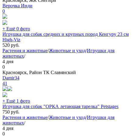
Красноярск, ЖК Снегири
Верочка Инди
0
+ Ещё 0 фото
Игрушка для собак средних и крупных пород Кенгуру 23 см
High-Viz
520
руб.
Растения и животные
/
Животные и уход
/
Игрушки для
животных
/
4 дня
0
Красноярск, Район ТК Славянский
Damir34
41
+ Ещё 1 фото
Игрушка для собак "ОРКА летающая тарелка" Petstages
750
руб.
Растения и животные
/
Животные и уход
/
Игрушки для
животных
/
4 дня
0