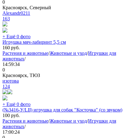
0
Красноярск, Северный
Alexandr0211
163
+ Ещё 0 фото
Игрушка мяч-лабиринт 5,5 см
160
руб.
Растения и животные
/
Животные и уход
/
Игрушки для
животных
/
14:59:34
0
Красноярск, ТЮЗ
изотова
124
+ Ещё 0 фото
(№3416-У/LII) игрушка для собак "Косточка" (со звуком)
100
руб.
Растения и животные
/
Животные и уход
/
Игрушки для
животных
/
17:00:24
0