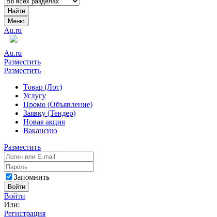
Найти
Меню
Au.ru
Au.ru
Разместить
Разместить
Товар (Лот)
Услугу
Промо (Объявление)
Заявку (Тендер)
Новая акция
Вакансию
Разместить
Запомнить
Войти
Войти
Или:
Регистрация