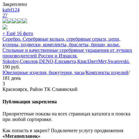
Закреплено
kafel124
27
+ Ещё 16 фото
Серебро. Серебряные кольца, серебряные серьги, цепи,
кулоны, подвески, комплекты, браслеты, броши, колье.
Стильные и качественные серебряные украшения от лучших
производителей России и Израиля.
Sokolov,Соколов,DENO,Елизавета,КрасЦветМет,Swarovski.
190
руб.
Ювелирные изделия, бижутерия, часы
/
Комплекты изделий
/
181 день
3
Красноярск, Район ТК Славянский
Публикация закреплена
Приоритетные показы на всех страницах каталога и поиска
при любой сортировке.
Как попасть в закреп? Подключите услугу продвижения
«Мегапоплавок»