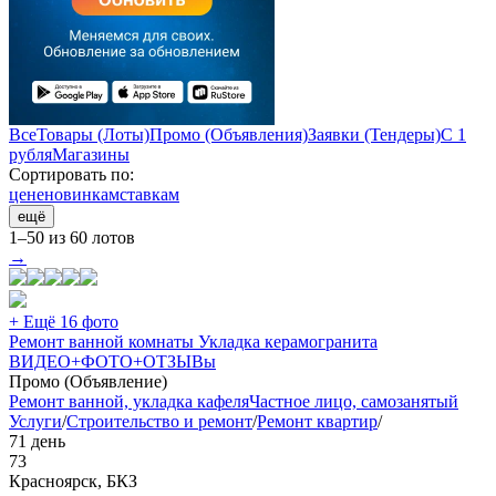
Все
Товары (Лоты)
Промо (Объявления)
Заявки (Тендеры)
С 1
рубля
Магазины
Сортировать по:
цене
новинкам
ставкам
ещё
1–50 из 60 лотов
→
+ Ещё 16 фото
Ремонт ванной комнаты Укладка керамогранита
ВИДЕО+ФОТО+ОТЗЫВы
Промо (Объявление)
Ремонт ванной, укладка кафеля
Частное лицо, самозанятый
Услуги
/
Строительство и ремонт
/
Ремонт квартир
/
71 день
73
Красноярск, БКЗ