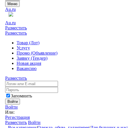
Меню
Au.ru
Au.ru
Разместить
Разместить
Товар (Лот)
Услугу
Промо (Объявление)
Заявку (Тендер)
Новая акция
Вакансию
Разместить
Запомнить
Войти
Войти
Или:
Регистрация
Разместить
Войти
Все категории
/
Одежда, обувь, галантерея
/
Для будущих и на