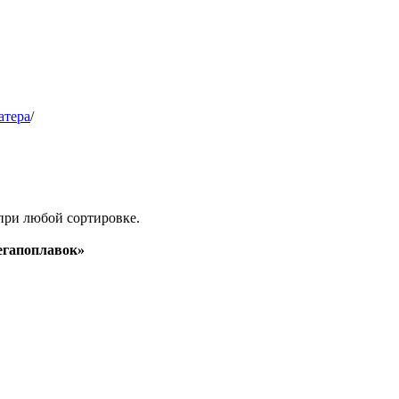
атера
/
при любой сортировке.
гапоплавок»