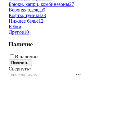
Брюки, капри, комбинезоны
27
Верхняя одежда
9
Кофты, туники
23
Нижнее бельё
12
Юбки
Другое
10
Наличие
В наличии
Свернуть
↑
РЕКЛАМА • AU.RU