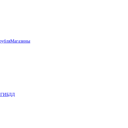
рубля
Магазины
в ГИБДД