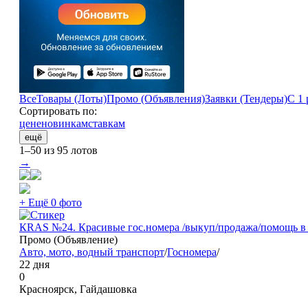
Все
Товары (Лоты)
Промо (Объявления)
Заявки (Тендеры)
С 1 
Сортировать по:
цене
новинкам
ставкам
ещё
1–50 из 95 лотов
→
+ Ещё 0 фото
КRAS №24. Красивые гос.номера /выкуп/продажа/помощь 
Промо (Объявление)
Авто, мото, водный транспорт
/
Госномера
/
22 дня
0
Красноярск, Гайдашовка