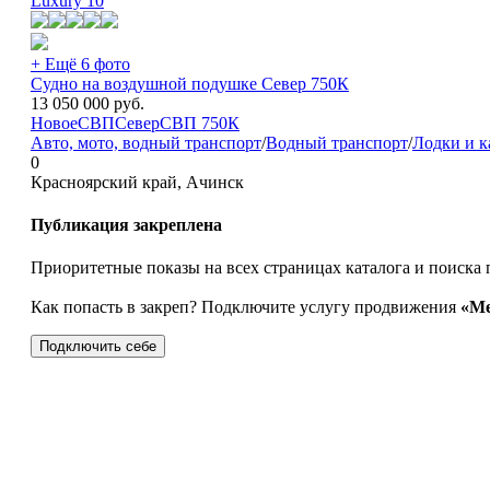
Luxury
10
+ Ещё 6 фото
Судно на воздушной подушке Север 750К
13 050 000
руб.
Новое
СВП
Север
СВП 750К
Авто, мото, водный транспорт
/
Водный транспорт
/
Лодки и к
0
Красноярский край, Ачинск
Публикация закреплена
Приоритетные показы на всех страницах каталога и поиска 
Как попасть в закреп? Подключите услугу продвижения
«Ме
Подключить себе