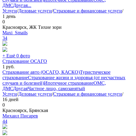
ДМС
Другая
...
Услуги
/
Деловые услуги
/
Страховые и финансовые услуги
/
1 день
0
Красноярск, ЖК Тихие зори
Maxi_Smails
34
+ Ещё 0 фото
Страхование ОСАГО
1
руб.
Страхование авто (ОСАГО, КАСКО)
Туристическое
страхование
Страхование жизни и здоровья (от несчастных
случаев и болезней)
Ипотечное страхование
ОМС,
ДМС
Другая
Частное лицо, самозанятый
Услуги
/
Деловые услуги
/
Страховые и финансовые услуги
/
16 дней
0
Красноярск, Брянская
Михаил Писарев
44