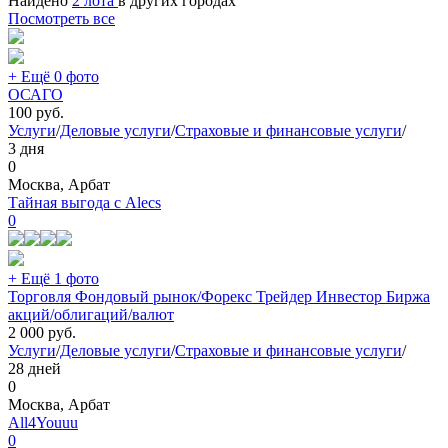
Найдено
2 лота
в других городах
Посмотреть все
+ Ещё 0 фото
ОСАГО
100
руб.
Услуги
/
Деловые услуги
/
Страховые и финансовые услуги
/
3 дня
0
Москва, Арбат
Тайная выгода с Alecs
0
+ Ещё 1 фото
Торговля Фондовый рынок/Форекс Трейдер Инвестор Биржа
акций/облигаций/валют
2 000
руб.
Услуги
/
Деловые услуги
/
Страховые и финансовые услуги
/
28 дней
0
Москва, Арбат
All4Youuu
0