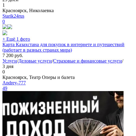
1
Красноярск, Николаевка
Starik24rus
0
+ Ещё 1 фото
Карта Казахстана для покупок в интернете и путешествий
(работает в разных странах мира)
7 200
руб.
Услуги
/
Деловые услуги
/
Страховые и финансовые услуги
/
3 дня
0
Красноярск, Театр Оперы и балета
Andrey-777
49