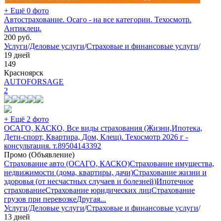
+ Ещё 0 фото
Автострахование. Осаго - на все категории. Техосмотр.
Антиклещ.
200
руб.
Услуги
/
Деловые услуги
/
Страховые и финансовые услуги
/
19 дней
149
Красноярск
AUTOFORSAGE
2
+ Ещё 2 фото
ОСАГО, КАСКО, Все виды страхования (Жизни,Ипотека,
Дети-спорт, Квартира, Дом, Клещ). Техосмотр 2026 г -
консультация. т.89504143392
Промо (Объявление)
Страхование авто (ОСАГО, КАСКО)
Страхование имущества,
недвижимости (дома, квартиры, дачи)
Страхование жизни и
здоровья (от несчастных случаев и болезней)
Ипотечное
страхование
Страхование юридических лиц
Страхование
грузов при перевозке
Другая
...
Услуги
/
Деловые услуги
/
Страховые и финансовые услуги
/
13 дней