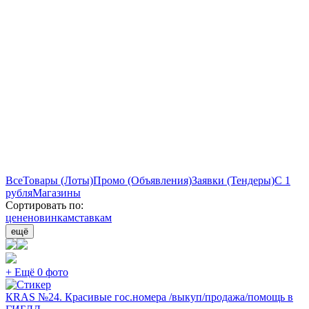
Все
Товары (Лоты)
Промо (Объявления)
Заявки (Тендеры)
С 1
рубля
Магазины
Сортировать по:
цене
новинкам
ставкам
ещё
+ Ещё 0 фото
КRAS №24. Красивые гос.номера /выкуп/продажа/помощь в