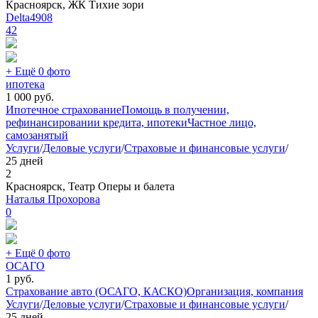
Красноярск, ЖК Тихие зори
Delta4908
42
+ Ещё 0 фото
ипотека
1 000
руб.
Ипотечное страхование
Помощь в получении,
рефинансировании кредита, ипотеки
Частное лицо,
самозанятый
Услуги
/
Деловые услуги
/
Страховые и финансовые услуги
/
25 дней
2
Красноярск, Театр Оперы и балета
Наталья Прохорова
0
+ Ещё 0 фото
ОСАГО
1
руб.
Страхование авто (ОСАГО, КАСКО)
Организация, компания
Услуги
/
Деловые услуги
/
Страховые и финансовые услуги
/
25 дней