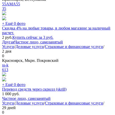
55AMA55
35
+ Ещё 0 фото
Скидка 4% на любые товары, в любом магазине за наличный
расчет.
2
руб.
Купить сейчас за
3
руб.
Другая
Частное лицо, самозанятый
Услуги
/
Деловые услуги
/
Страховые и финансовые услуги
/
2 дня
0
Красноярск, Мкрн. Покровский
ss-k
613
+ Ещё 0 фото
Перевод средств через скрилл (skrill)
1 000
руб.
Частное лицо, самозанятый
Услуги
/
Деловые услуги
/
Страховые и финансовые услуги
/
29 дней
0