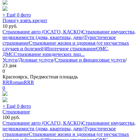
+ Ещё 0 фото
Помогу взять кредит
10
руб.
Страхование авто (ОСАГО, КАСКО)
Страхование имущества,
недвижимости (дома, квартиры, дачи)
Туристическое
страхование
Страхование жизни и здоровья (от несчастных
случаев и болезней)
Ипотечное страхование
ОМС,
ДМС
Страхование юридических лиц
...
Услуги
/
Деловые услуги
/
Страховые и финансовые услуги
/
23 дня
0
Красноярск, Предмостная площадь
RRRomanRRR
0
+ Ещё 0 фото
Страхование
100
руб.
Страхование авто (ОСАГО, КАСКО)
Страхование имущества,
недвижимости (дома, квартиры, дачи)
Туристическое
страхование
Страхование жизни и здоровья (от несчастных
случаев и болезней)
Ипотечное страхование
ОМС,