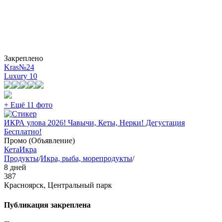
Закреплено
Kras№24
Luxury
10
+ Ещё 11 фото
ИКРА улова 2026! Чавычи, Кеты, Нерки! Дегустация
Бесплатно!
Промо (Объявление)
Кета
Икра
Продукты
/
Икра, рыба, морепродукты
/
8 дней
387
Красноярск, Центральный парк
Публикация закреплена