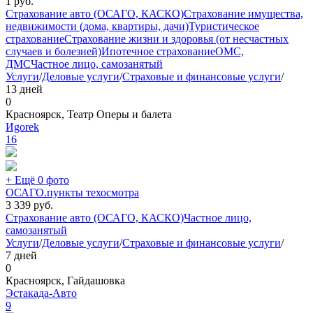
1
руб.
Страхование авто (ОСАГО, КАСКО)
Страхование имущества,
недвижимости (дома, квартиры, дачи)
Туристическое
страхование
Страхование жизни и здоровья (от несчастных
случаев и болезней)
Ипотечное страхование
ОМС,
ДМС
Частное лицо, самозанятый
Услуги
/
Деловые услуги
/
Страховые и финансовые услуги
/
13 дней
0
Красноярск, Театр Оперы и балета
Иgorek
16
+ Ещё 0 фото
ОСАГО.пункты техосмотра
3 339
руб.
Страхование авто (ОСАГО, КАСКО)
Частное лицо,
самозанятый
Услуги
/
Деловые услуги
/
Страховые и финансовые услуги
/
7 дней
0
Красноярск, Гайдашовка
Эстакада-Авто
9