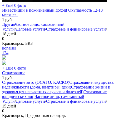
+ Ещё 0 фото
Инвестиции в пожизненный доход! Окупаемость 12-13
месяцев.
1
руб.
Другая
Частное лицо, самозанятый
Услуги
/
Деловые услуги
/
Страховые и финансовые услуги
/
18 дней
0
Красноярск, БКЗ
konalser
124
+ Ещё 0 фото
Страхование
1
руб.
Страхование авто (ОСАГО, КАСКО)
Страхование имущества,
недвижимости (дома, квартиры, дачи)
Страхование жизни и
здоровья (от несчастных случаев и болезней)
Страхование
юридических лиц
Частное лицо, самозанятый
Услуги
/
Деловые услуги
/
Страховые и финансовые услуги
/
15 дней
0
Красноярск, Предмостная площадь