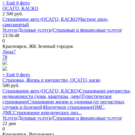
+ Ещё 0 фото
ОСАГО, КАСКО
2 500
руб.
Страхование авто (ОСАГО, КАСКО)
Частное лицо,
самозанятый
Услуги
/
Деловые услуги
/
Страховые и финансовые услуги
/
23:56:48
0
Красноярск, ЖК Зеленый городок
Лина7
78
+ Ещё 0 фото
Страховка, Жизнь и имущество, ОСАГО, каско
500
руб.
Страхование авто (ОСАГО, КАСКО)
Страхование имущества,
недвижимости (дома, квартиры, дачи)
Туристическое
страхование
Страхование жизни и здоровья (от несчастных
случаев и болезней)
Ипотечное страхование
ОМС,
ДМС
Страхование юридических лиц
...
Услуги
/
Деловые услуги
/
Страховые и финансовые услуги
/
22 дня
0
Красноярск, Ветлужанка