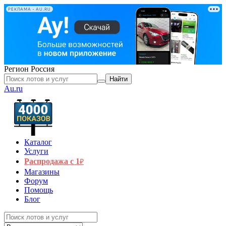
РЕКЛАМА • AU.RU
Регион
Россия
Найти
Au.ru
Каталог
Услуги
Распродажа с 1
₽
Магазины
Форум
Помощь
Блог