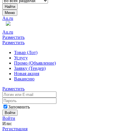
Найти
Меню
Au.ru
Au.ru
Разместить
Разместить
Товар (Лот)
Услугу
Промо (Объявление)
Заявку (Тендер)
Новая акция
Вакансию
Разместить
Запомнить
Войти
Войти
Или:
Регистрация