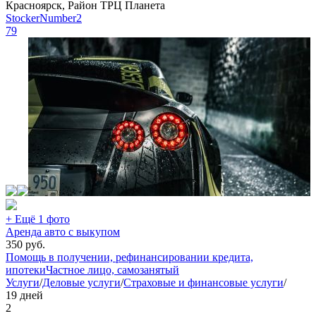
Красноярск, Район ТРЦ Планета
StockerNumber2
79
+ Ещё 1 фото
Аренда авто с выкупом
350
руб.
Помощь в получении, рефинансировании кредита,
ипотеки
Частное лицо, самозанятый
Услуги
/
Деловые услуги
/
Страховые и финансовые услуги
/
19 дней
2