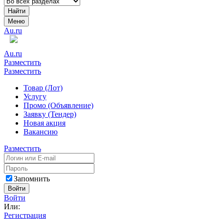
Найти
Меню
Au.ru
Au.ru
Разместить
Разместить
Товар (Лот)
Услугу
Промо (Объявление)
Заявку (Тендер)
Новая акция
Вакансию
Разместить
Запомнить
Войти
Войти
Или:
Регистрация