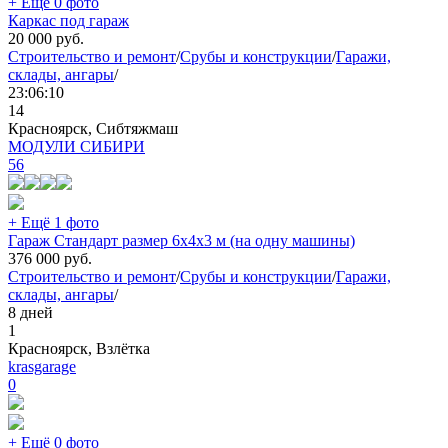
+ Ещё 0 фото
Каркас под гараж
20 000
руб.
Строительство и ремонт
/
Срубы и конструкции
/
Гаражи,
склады, ангары
/
23:06:10
14
Красноярск, Сибтяжмаш
МОДУЛИ СИБИРИ
56
+ Ещё 1 фото
Гараж Стандарт размер 6х4х3 м (на одну машины)
376 000
руб.
Строительство и ремонт
/
Срубы и конструкции
/
Гаражи,
склады, ангары
/
8 дней
1
Красноярск, Взлётка
krasgarage
0
+ Ещё 0 фото