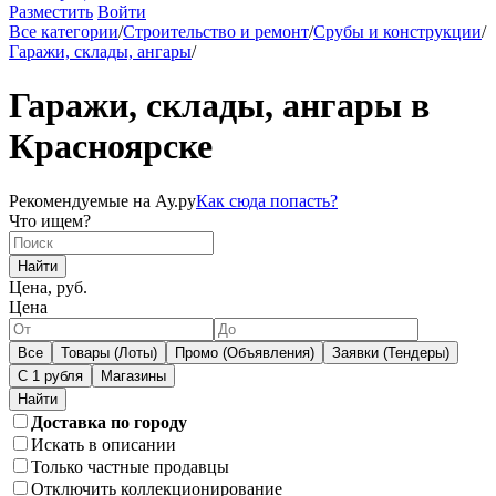
Разместить
Войти
Все категории
/
Строительство и ремонт
/
Срубы и конструкции
/
Гаражи, склады, ангары
/
Гаражи, склады, ангары в
Красноярске
Рекомендуемые на Ау.ру
Как сюда попасть?
Что ищем?
Найти
Цена, руб.
Цена
Все
Товары (Лоты)
Промо (Объявления)
Заявки (Тендеры)
С 1 рубля
Магазины
Доставка по городу
Искать в описании
Только частные продавцы
Отключить коллекционирование