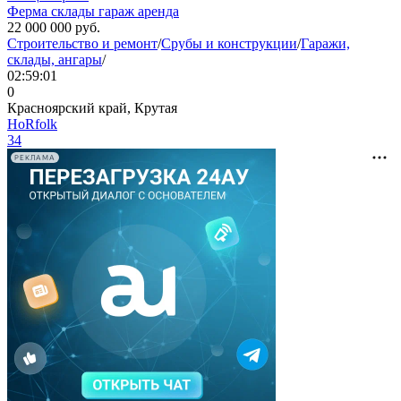
Ферма склады гараж аренда
22 000 000
руб.
Строительство и ремонт
/
Срубы и конструкции
/
Гаражи,
склады, ангары
/
02:59:01
0
Красноярский край, Крутая
HoRfolk
34
РЕКЛАМА