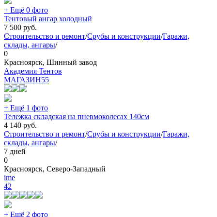
+ Ещё 0 фото
Тентовый ангар холодный
7 500
руб.
Строительство и ремонт
/
Срубы и конструкции
/
Гаражи,
склады, ангары
/
0
Красноярск, Шинный завод
Академия Тентов
МАГАЗИН
55
+ Ещё 1 фото
Тележка складская на пневмоколесах 140см
4 140
руб.
Строительство и ремонт
/
Срубы и конструкции
/
Гаражи,
склады, ангары
/
7 дней
0
Красноярск, Северо-Западный
ime
42
+ Ещё 2 фото