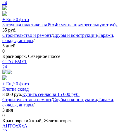
24
+ Ещё 0 фото
Заглушка пластиковая 80х40 мм на прямоугольную трубу
35
руб.
Строительство и ремонт
/
Срубы и конструкции
/
Гаражи,
склады, ангары
/
5 дней
0
Красноярск, Северное шоссе
СТАЛЬМЕТ
24
+ Ещё 0 фото
Клетка склад
8 000
руб.
Купить сейчас за
15 000
руб.
Строительство и ремонт
/
Срубы и конструкции
/
Гаражи,
склады, ангары
/
3 дня
0
Красноярский край, Железногорск
AHTOxXxA