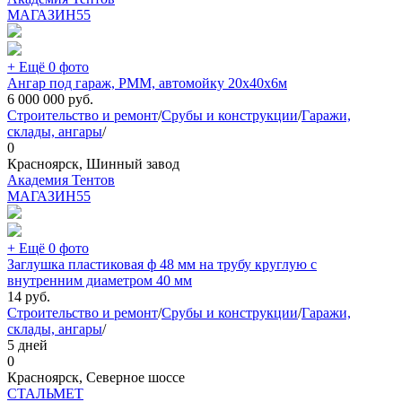
МАГАЗИН
55
+ Ещё 0 фото
Ангар под гараж, РММ, автомойку 20х40х6м
6 000 000
руб.
Строительство и ремонт
/
Срубы и конструкции
/
Гаражи,
склады, ангары
/
0
Красноярск, Шинный завод
Академия Тентов
МАГАЗИН
55
+ Ещё 0 фото
Заглушка пластиковая ф 48 мм на трубу круглую с
внутренним диаметром 40 мм
14
руб.
Строительство и ремонт
/
Срубы и конструкции
/
Гаражи,
склады, ангары
/
5 дней
0
Красноярск, Северное шоссе
СТАЛЬМЕТ