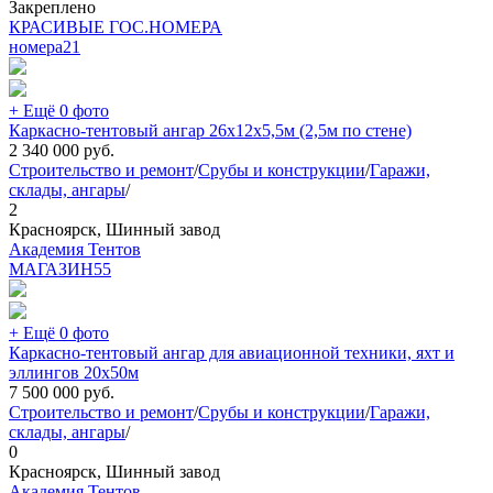
Закреплено
КРАСИВЫЕ ГОС.НОМЕРА
номера
21
+ Ещё 0 фото
Каркасно-тентовый ангар 26х12х5,5м (2,5м по стене)
2 340 000
руб.
Строительство и ремонт
/
Срубы и конструкции
/
Гаражи,
склады, ангары
/
2
Красноярск, Шинный завод
Академия Тентов
МАГАЗИН
55
+ Ещё 0 фото
Каркасно-тентовый ангар для авиационной техники, яхт и
эллингов 20х50м
7 500 000
руб.
Строительство и ремонт
/
Срубы и конструкции
/
Гаражи,
склады, ангары
/
0
Красноярск, Шинный завод
Академия Тентов