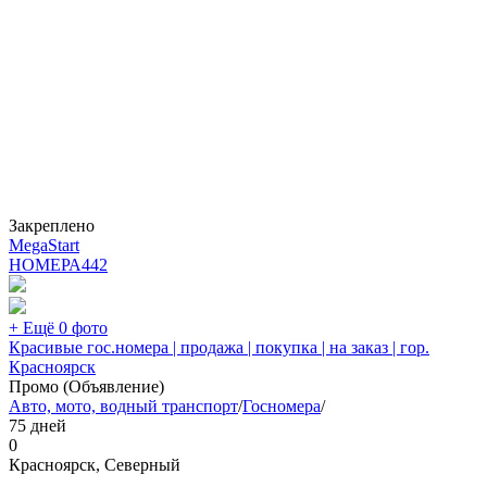
Закреплено
MegaStart
НОМЕРА
442
+ Ещё 0 фото
Красивые гос.номера | продажа | покупка | на заказ | гор.
Красноярск
Промо (Объявление)
Авто, мото, водный транспорт
/
Госномера
/
75 дней
0
Красноярск, Северный