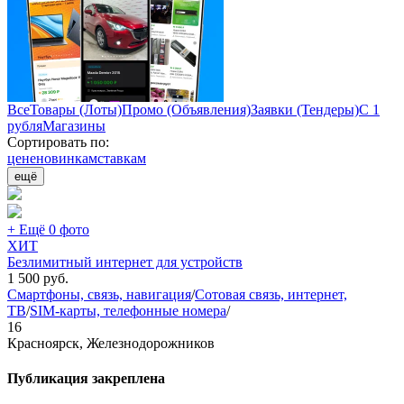
Все
Товары (Лоты)
Промо (Объявления)
Заявки (Тендеры)
С 1
рубля
Магазины
Сортировать по:
цене
новинкам
ставкам
ещё
+ Ещё 0 фото
ХИТ
Безлимитный интернет для устройств
1 500
руб.
Смартфоны, связь, навигация
/
Сотовая связь, интернет,
ТВ
/
SIM-карты, телефонные номера
/
16
Красноярск, Железнодорожников
Публикация закреплена