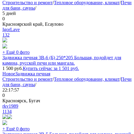
Строительство и ремонт
/
Тепловое оборудование, климат
/
Печи
для бани, сауны
/
5 дней
0
Красноярский край, Есаулово
IgorLave
132
+ Ещё 0 фото
Задвижка печная 3В-6 (Б) 250*205 Большая, подойдет для
камина, русской печи или мангала.
1 500
руб.
Купить сейчас за
1 501
руб.
Новое
Задвижка печная
Строительство и ремонт
/
Тепловое оборудование, климат
/
Печи
для бани, сауны
/
22:17:57
0
Красноярск, Бугач
rkv1989
1134
+ Ещё 0 фото