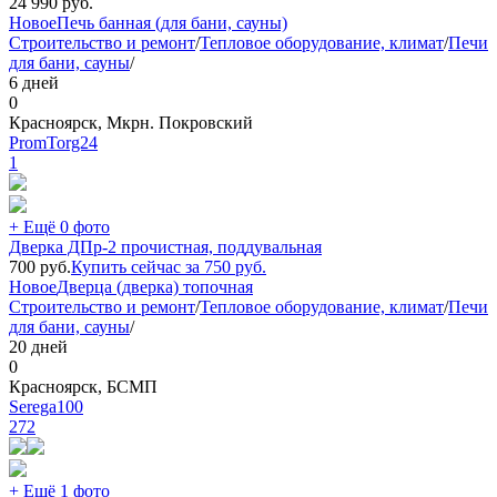
24 990
руб.
Новое
Печь банная (для бани, сауны)
Строительство и ремонт
/
Тепловое оборудование, климат
/
Печи
для бани, сауны
/
6 дней
0
Красноярск, Мкрн. Покровский
PromTorg24
1
+ Ещё 0 фото
Дверка ДПр-2 прочистная, поддувальная
700
руб.
Купить сейчас за
750
руб.
Новое
Дверца (дверка) топочная
Строительство и ремонт
/
Тепловое оборудование, климат
/
Печи
для бани, сауны
/
20 дней
0
Красноярск, БСМП
Serega100
272
+ Ещё 1 фото