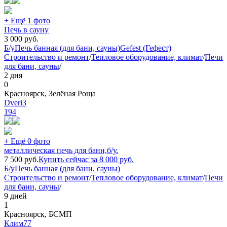
+ Ещё 1 фото
Печь в сауну
3 000
руб.
Б/у
Печь банная (для бани, сауны)
Gefest (Гефест)
Строительство и ремонт
/
Тепловое оборудование, климат
/
Печи
для бани, сауны
/
2 дня
0
Красноярск, Зелёная Роща
Dveri3
194
+ Ещё 0 фото
металлическая печь для бани,б/у.
7 500
руб.
Купить сейчас за
8 000
руб.
Б/у
Печь банная (для бани, сауны)
Строительство и ремонт
/
Тепловое оборудование, климат
/
Печи
для бани, сауны
/
9 дней
1
Красноярск, БСМП
Клим77