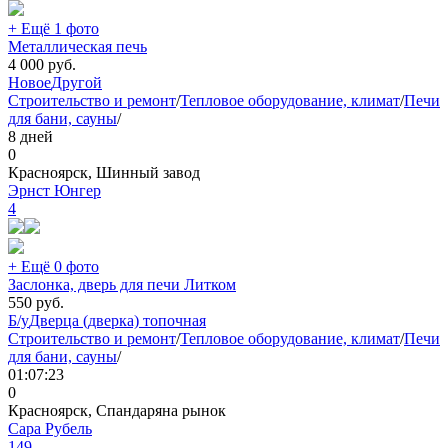
+ Ещё 1 фото
Металлическая печь
4 000
руб.
Новое
Другой
Строительство и ремонт
/
Тепловое оборудование, климат
/
Печи
для бани, сауны
/
8 дней
0
Красноярск, Шинный завод
Эрнст Юнгер
4
+ Ещё 0 фото
Заслонка, дверь для печи Литком
550
руб.
Б/у
Дверца (дверка) топочная
Строительство и ремонт
/
Тепловое оборудование, климат
/
Печи
для бани, сауны
/
01:07:23
0
Красноярск, Спандаряна рынок
Сара Рубель
149