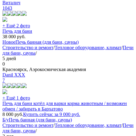
Виталич
1043
+ Ещё 2 фото
Печь для бани
38 000
руб.
Новое
Печь банная (для бани, сауны)
Строительство и ремонт
/
Тепловое оборудование, климат
/
Печи
для бани, сауны
/
5 дней
0
Красноярск, Аэрокосмическая академия
Danil XXX
7
+ Ещё 1 фото
Печь для бани котёл для варки корма животным / возможен
обмен / забирать в Бархатово
8 000
руб.
Купить сейчас за
9 000
руб.
Б/у
Печь банная (для бани, сауны)
Строительство и ремонт
/
Тепловое оборудование, климат
/
Печи
для бани, сауны
/