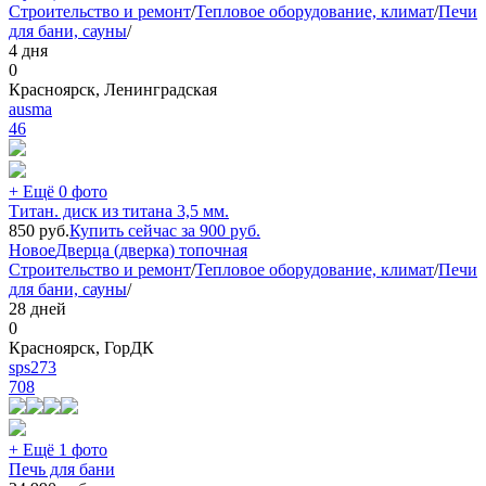
Строительство и ремонт
/
Тепловое оборудование, климат
/
Печи
для бани, сауны
/
4 дня
0
Красноярск, Ленинградская
ausma
46
+ Ещё 0 фото
Титан. диск из титана 3,5 мм.
850
руб.
Купить сейчас за
900
руб.
Новое
Дверца (дверка) топочная
Строительство и ремонт
/
Тепловое оборудование, климат
/
Печи
для бани, сауны
/
28 дней
0
Красноярск, ГорДК
sps273
708
+ Ещё 1 фото
Печь для бани