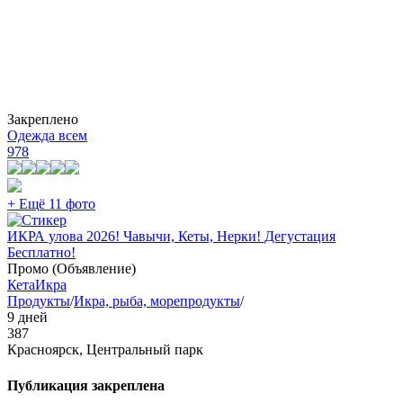
Закреплено
Одежда всем
978
+ Ещё 11 фото
ИКРА улова 2026! Чавычи, Кеты, Нерки! Дегустация
Бесплатно!
Промо (Объявление)
Кета
Икра
Продукты
/
Икра, рыба, морепродукты
/
9 дней
387
Красноярск, Центральный парк
Публикация закреплена