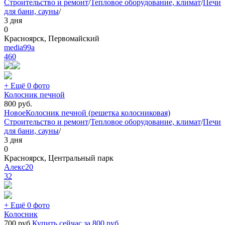
Строительство и ремонт
/
Тепловое оборудование, климат
/
Печи
для бани, сауны
/
3 дня
0
Красноярск, Первомайский
media99a
460
+ Ещё 0 фото
Колосник печной
800
руб.
Новое
Колосник печной (решетка колосниковая)
Строительство и ремонт
/
Тепловое оборудование, климат
/
Печи
для бани, сауны
/
3 дня
0
Красноярск, Центральный парк
Алекс20
32
+ Ещё 0 фото
Колосник
700
руб.
Купить сейчас за
800
руб.