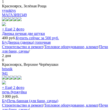
1
Красноярск, Зелёная Роща
vysokiys
МАГАЗИН
349
+ Ещё 2 фото
Дверка печная две штуки
400
руб.
Купить сейчас за
500
руб.
Б/у
Дверца (дверка) топочная
Строительство и ремонт
/
Тепловое оборудование, климат
/
Печи
для бани, сауны
/
2 дня
0
Красноярск, Верхние Черёмушки
brisnik
941
+ Ещё 2 фото
печь буржуйка
3 000
руб.
Б/у
Печь банная (для бани, сауны)
Строительство и ремонт
/
Тепловое оборудование, климат
/
Печи
для бани, сауны
/