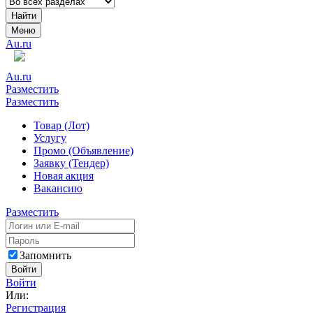
Найти
Меню
Au.ru
Au.ru
Разместить
Разместить
Товар (Лот)
Услугу
Промо (Объявление)
Заявку (Тендер)
Новая акция
Вакансию
Разместить
Запомнить
Войти
Войти
Или:
Регистрация