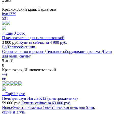
2 дня
1
Красноярский край, Бархатово
kvn1339
531
+ Ещё 0 фото
Пламегаситель для печи с вьюшкой
3 900
руб.
Купить сейчас за
4 900
руб.
Б/у
Теплообменник
Строительство и ремонт
/
Тепловое оборудование, климат
/
Печи
для бани, сауны
/
5 дней
0
Красноярск, Иннокентьевский
vvt
88
+ Ещё 1 фото
Печь для саун Harvia K12 (электрокаменка)
59 000
руб.
Купить сейчас за
63 000
руб.
Новое
Электрокаменка (электрическая печь для бани,
сауны)
Harvia