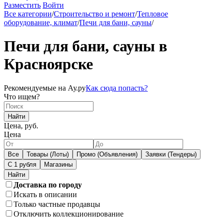
Разместить
Войти
Все категории
/
Строительство и ремонт
/
Тепловое
оборудование, климат
/
Печи для бани, сауны
/
Печи для бани, сауны в
Красноярске
Рекомендуемые на Ау.ру
Как сюда попасть?
Что ищем?
Найти
Цена, руб.
Цена
Все
Товары (Лоты)
Промо (Объявления)
Заявки (Тендеры)
С 1 рубля
Магазины
Доставка по городу
Искать в описании
Только частные продавцы
Отключить коллекционирование