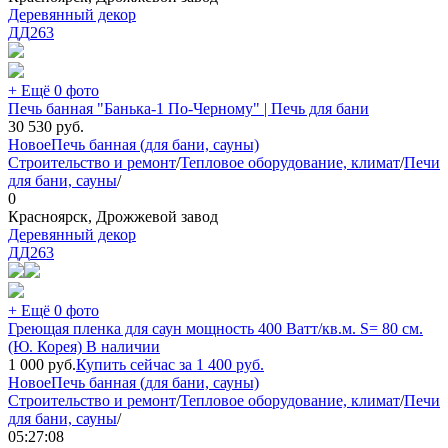
Деревянный декор
ДД
263
+ Ещё 0 фото
Печь банная "Банька-1 По-Черному" | Печь для бани
30 530
руб.
Новое
Печь банная (для бани, сауны)
Строительство и ремонт
/
Тепловое оборудование, климат
/
Печи
для бани, сауны
/
0
Красноярск, Дрожжевой завод
Деревянный декор
ДД
263
+ Ещё 0 фото
Греющая пленка для саун мощность 400 Ватт/кв.м. S= 80 см.
(Ю. Корея) В наличии
1 000
руб.
Купить сейчас за
1 400
руб.
Новое
Печь банная (для бани, сауны)
Строительство и ремонт
/
Тепловое оборудование, климат
/
Печи
для бани, сауны
/
05:27:08