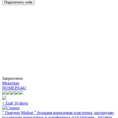
Подключить себе
Закреплено
MegaStart
НОМЕРА
442
+ Ещё 16 фото
" Гвардии Майор " большая виниловая пластинка, распродаю
коллекцию виниловых и патефонных пластиночек , читайте