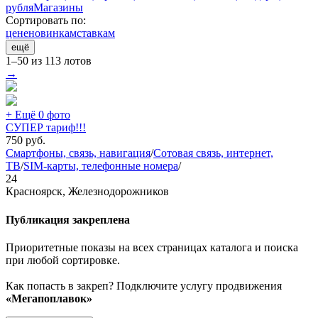
рубля
Магазины
Сортировать по:
цене
новинкам
ставкам
ещё
1–50 из 113 лотов
→
+ Ещё 0 фото
СУПЕР тариф!!!
750
руб.
Смартфоны, связь, навигация
/
Сотовая связь, интернет,
ТВ
/
SIM-карты, телефонные номера
/
24
Красноярск, Железнодорожников
Публикация закреплена
Приоритетные показы на всех страницах каталога и поиска
при любой сортировке.
Как попасть в закреп? Подключите услугу продвижения
«Мегапоплавок»