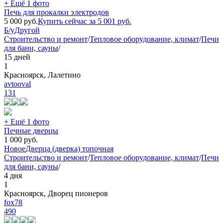
+ Ещё 1 фото
Печь для прокалки электродов
5 000
руб.
Купить сейчас за
5 001
руб.
Б/у
Другой
Строительство и ремонт
/
Тепловое оборудование, климат
/
Печи
для бани, сауны
/
15 дней
1
Красноярск, Лалетино
avtooval
131
+ Ещё 1 фото
Печные дверцы
1 000
руб.
Новое
Дверца (дверка) топочная
Строительство и ремонт
/
Тепловое оборудование, климат
/
Печи
для бани, сауны
/
4 дня
1
Красноярск, Дворец пионеров
fox78
490