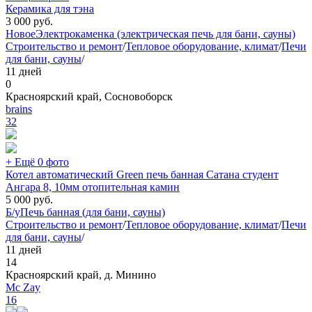
Керамика для тэна
3 000
руб.
Новое
Электрокаменка (электрическая печь для бани, сауны)
Строительство и ремонт
/
Тепловое оборудование, климат
/
Печи
для бани, сауны
/
11 дней
0
Красноярский край, Сосновоборск
brains
32
+ Ещё 0 фото
Котел автоматический Green печь банная Сатана студент
Ангара 8, 10мм отопительная камин
5 000
руб.
Б/у
Печь банная (для бани, сауны)
Строительство и ремонт
/
Тепловое оборудование, климат
/
Печи
для бани, сауны
/
11 дней
14
Красноярский край, д. Минино
Mc Zay
16