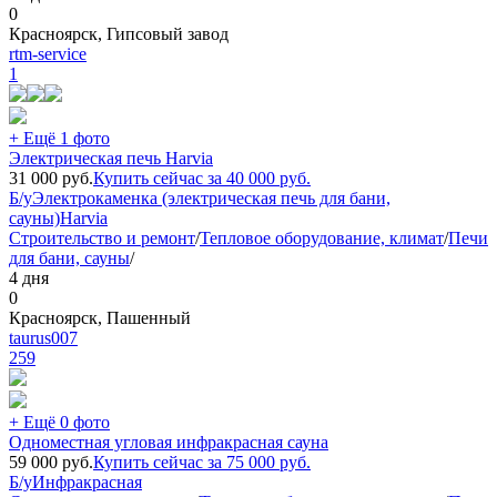
0
Красноярск, Гипсовый завод
rtm-service
1
+ Ещё 1 фото
Электрическая печь Harvia
31 000
руб.
Купить сейчас за
40 000
руб.
Б/у
Электрокаменка (электрическая печь для бани,
сауны)
Harvia
Строительство и ремонт
/
Тепловое оборудование, климат
/
Печи
для бани, сауны
/
4 дня
0
Красноярск, Пашенный
taurus007
259
+ Ещё 0 фото
Одноместная угловая инфракрасная сауна
59 000
руб.
Купить сейчас за
75 000
руб.
Б/у
Инфракрасная