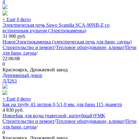
4
+ Ещё 0 фото
Электрическая печь Sawo Scandia SCA-90NB-Z со
встроенным пультом (Электрокаменка)
31 990
руб.
Новое
Электрокаменка (электрическая печь для бани, сауны)
Строительство и ремонт
/
Тепловое оборудование, климат
/
Печи
для бани, сауны
/
22:06:08
0
Красноярск, Дрожжевой завод
Деревянный декор
ДД
263
+ Ещё 0 фото
Бак на трубу 43 литров 0,5/1,0 мм. для бани 115 диаметр
4 830
руб.
Новое
Бак для воды (навесной, натрубный)
УМК
Строительство и ремонт
/
Тепловое оборудование, климат
/
Печи
для бани, сауны
/
0
Красноярск, Дрожжевой завод