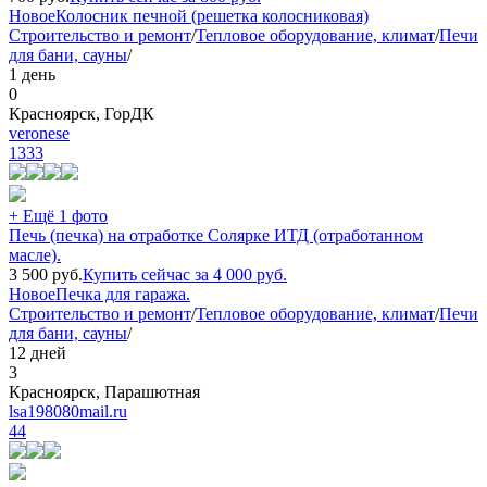
Новое
Колосник печной (решетка колосниковая)
Строительство и ремонт
/
Тепловое оборудование, климат
/
Печи
для бани, сауны
/
1 день
0
Красноярск, ГорДК
veronese
1333
+ Ещё 1 фото
Печь (печка) на отработке Солярке ИТД (отработанном
масле).
3 500
руб.
Купить сейчас за
4 000
руб.
Новое
Печка для гаража.
Строительство и ремонт
/
Тепловое оборудование, климат
/
Печи
для бани, сауны
/
12 дней
3
Красноярск, Парашютная
lsa198080mail.ru
44