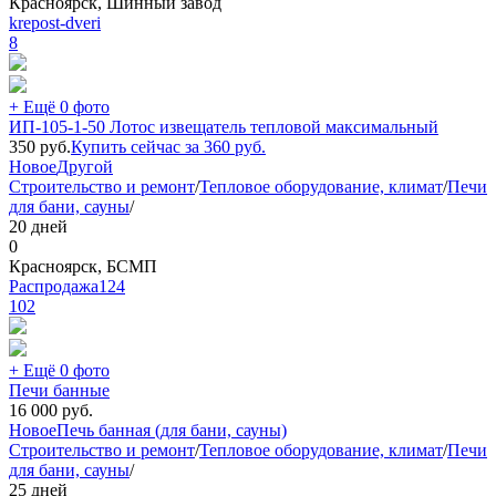
Красноярск, Шинный завод
krepost-dveri
8
+ Ещё 0 фото
ИП-105-1-50 Лотос извещатель тепловой максимальный
350
руб.
Купить сейчас за
360
руб.
Новое
Другой
Строительство и ремонт
/
Тепловое оборудование, климат
/
Печи
для бани, сауны
/
20 дней
0
Красноярск, БСМП
Распродажа124
102
+ Ещё 0 фото
Печи банные
16 000
руб.
Новое
Печь банная (для бани, сауны)
Строительство и ремонт
/
Тепловое оборудование, климат
/
Печи
для бани, сауны
/
25 дней