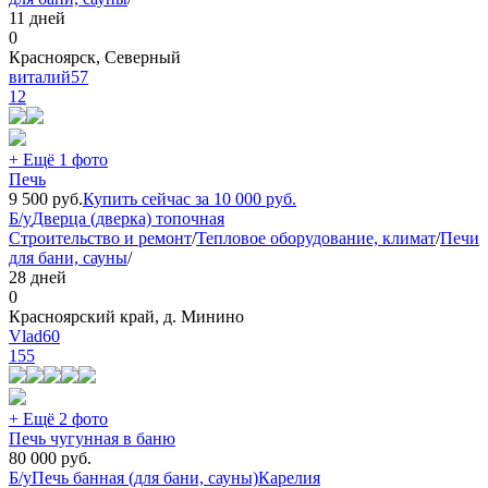
11 дней
0
Красноярск, Северный
виталий57
12
+ Ещё 1 фото
Печь
9 500
руб.
Купить сейчас за
10 000
руб.
Б/у
Дверца (дверка) топочная
Строительство и ремонт
/
Тепловое оборудование, климат
/
Печи
для бани, сауны
/
28 дней
0
Красноярский край, д. Минино
Vlad60
155
+ Ещё 2 фото
Печь чугунная в баню
80 000
руб.
Б/у
Печь банная (для бани, сауны)
Карелия