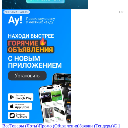
РЕКЛАМА • AU.RU
Все
Товары (Лоты)
Промо (Объявления)
Заявки (Тендеры)
С 1