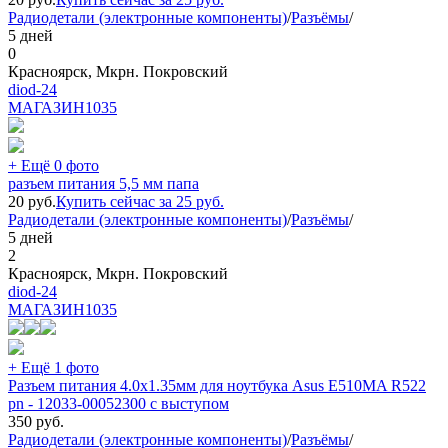
Радиодетали (электронные компоненты)
/
Разъёмы
/
5 дней
0
Красноярск, Мкрн. Покровский
diod-24
МАГАЗИН
1035
+ Ещё 0 фото
разъем питания 5,5 мм папа
20
руб.
Купить сейчас за
25
руб.
Радиодетали (электронные компоненты)
/
Разъёмы
/
5 дней
2
Красноярск, Мкрн. Покровский
diod-24
МАГАЗИН
1035
+ Ещё 1 фото
Разъем питания 4.0x1.35мм для ноутбука Asus E510MA R522
pn - 12033-00052300 с выступом
350
руб.
Радиодетали (электронные компоненты)
/
Разъёмы
/