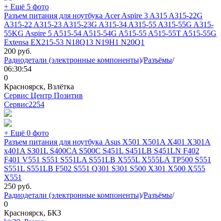
+ Ещё 5 фото
Разъем питания для ноутбука Acer Aspire 3 A315 A315-22G
A315-22 A315-23 A315-23G A315-34 A315-55 A315-55G A315-
55KG Aspire 5 A515-54 A515-54G A515-55 A515-55T A515-55G
Extensa EX215-53 N18Q13 N19H1 N20Q1
200
руб.
Радиодетали (электронные компоненты)
/
Разъёмы
/
06:30:54
0
Красноярск, Взлётка
Сервис Центр Позитив
Сервис
2254
+ Ещё 0 фото
Разъем питания для ноутбука Asus X501 X501A X401 X301A
x401A S301L S400CA S500C S451L S451LB S451LN F402
F401 V551 S551 S551LA S551LB X555L X555LA TP500 S551
S551L S551LB F502 S551 Q301 S301 S500 X301 X500 X555
X551
250
руб.
Радиодетали (электронные компоненты)
/
Разъёмы
/
0
Красноярск, БКЗ