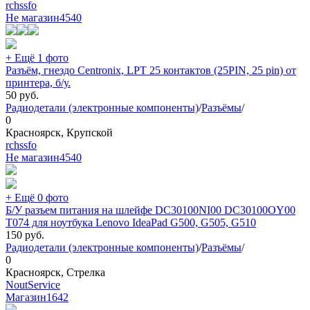
rchssfo
Не магазин
4540
+ Ещё 1 фото
Разъём, гнездо Centronix, LPT 25 контактов (25PIN, 25 pin) от
принтера, б/у.
50
руб.
Радиодетали (электронные компоненты)
/
Разъёмы
/
0
Красноярск, Крупской
rchssfo
Не магазин
4540
+ Ещё 0 фото
Б/У разъем питания на шлейфе DC30100NI00 DC30100OY00
T074 для ноутбука Lenovo IdeaPad G500, G505, G510
150
руб.
Радиодетали (электронные компоненты)
/
Разъёмы
/
0
Красноярск, Стрелка
NoutService
Магазин
1642