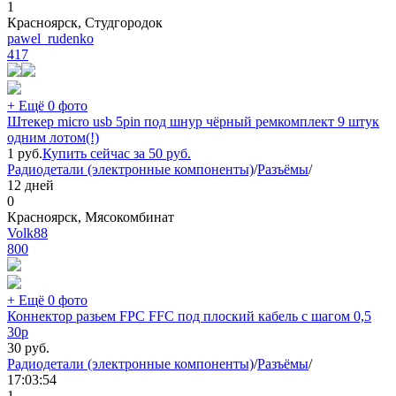
1
Красноярск, Студгородок
pawel_rudenko
417
+ Ещё 0 фото
Штекер micro usb 5pin под шнур чёрный ремкомплект 9 штук
одним лотом(!)
1
руб.
Купить сейчас за
50
руб.
Радиодетали (электронные компоненты)
/
Разъёмы
/
12 дней
0
Красноярск, Мясокомбинат
Volk88
800
+ Ещё 0 фото
Коннектор разьем FPC FFC под плоский кабель с шагом 0,5
30p
30
руб.
Радиодетали (электронные компоненты)
/
Разъёмы
/
17:03:54
1