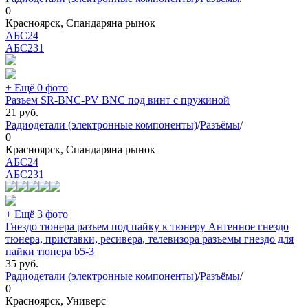
0
Красноярск, Спандаряна рынок
АБС24
АБС
231
+ Ещё 0 фото
Разъем SR-BNC-PV BNC под винт с пружиной
21
руб.
Радиодетали (электронные компоненты)
/
Разъёмы
/
0
Красноярск, Спандаряна рынок
АБС24
АБС
231
+ Ещё 3 фото
Гнездо тюнера разъем под пайку к тюнеру Антенное гнездо
тюнера, приставки, ресивера, телевизора разъемы гнездо для
пайки тюнера b5-3
35
руб.
Радиодетали (электронные компоненты)
/
Разъёмы
/
0
Красноярск, Универс