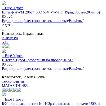
+ Ещё 0 фото
Шлейф AWM 20624 80C 60V VW-1 F, 19pin, 300мм/20мм (5)
80
руб.
Радиодетали (электронные компоненты)
/
Разъёмы
/
2 дня
1
Красноярск, Парашютная
телепузер
595
+ Ещё 0 фото
Штекер Type-C разборный на провод 16247
80
руб.
Радиодетали (электронные компоненты)
/
Разъёмы
/
1
Красноярск, Зелёная Роща
Технопозитив
МАГАЗИН
1483
+ Ещё 1 фото
Б\У плата расширения ls-b162p с разъемами, портами USB и