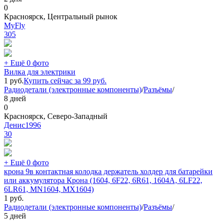
0
Красноярск, Центральный рынок
MyFly
305
+ Ещё 0 фото
Вилка для электрики
1
руб.
Купить сейчас за
99
руб.
Радиодетали (электронные компоненты)
/
Разъёмы
/
8 дней
0
Красноярск, Северо-Западный
Денис1996
30
+ Ещё 0 фото
крона 9в контактная колодка держатель холдер для батарейки
или аккумулятора Крона (1604, 6F22, 6R61, 1604A, 6LF22,
6LR61, MN1604, MX1604)
1
руб.
Радиодетали (электронные компоненты)
/
Разъёмы
/
5 дней