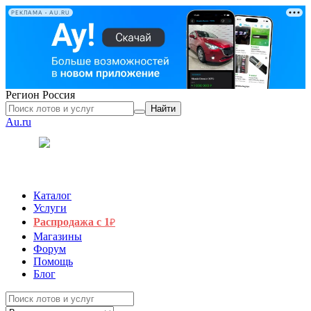
РЕКЛАМА • AU.RU
Регион
Россия
Найти
Au.ru
Каталог
Услуги
Распродажа с 1
₽
Магазины
Форум
Помощь
Блог