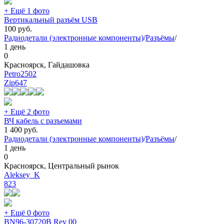
+ Ещё 1 фото
Вертикальный разъём USB
100
руб.
Радиодетали (электронные компоненты)
/
Разъёмы
/
1 день
0
Красноярск, Гайдашовка
Petro2502
Zip
647
+ Ещё 2 фото
ВЧ кабель с разъемами
1 400
руб.
Радиодетали (электронные компоненты)
/
Разъёмы
/
1 день
0
Красноярск, Центральный рынок
Aleksey_K
823
+ Ещё 0 фото
BN96-30720B Rev 00