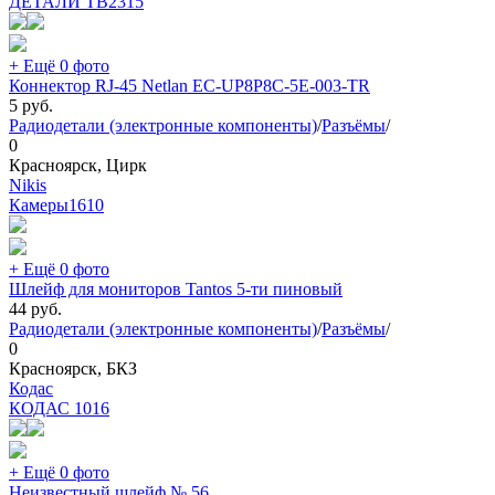
ДЕТАЛИ ТВ
2315
+ Ещё 0 фото
Коннектор RJ-45 Netlan EC-UP8P8C-5E-003-TR
5
руб.
Радиодетали (электронные компоненты)
/
Разъёмы
/
0
Красноярск, Цирк
Nikis
Камеры
1610
+ Ещё 0 фото
Шлейф для мониторов Tantos 5-ти пиновый
44
руб.
Радиодетали (электронные компоненты)
/
Разъёмы
/
0
Красноярск, БКЗ
Кодас
КОДАС
1016
+ Ещё 0 фото
Неизвестный шлейф № 56