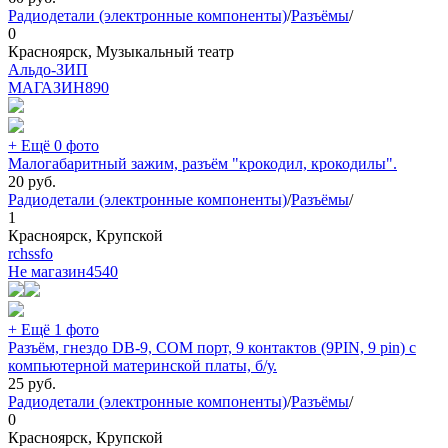
Радиодетали (электронные компоненты)
/
Разъёмы
/
0
Красноярск, Музыкальный театр
Альдо-ЗИП
МАГАЗИН
890
+ Ещё 0 фото
Малогабаритный зажим, разъём "крокодил, крокодилы".
20
руб.
Радиодетали (электронные компоненты)
/
Разъёмы
/
1
Красноярск, Крупской
rchssfo
Не магазин
4540
+ Ещё 1 фото
Разъём, гнездо DB-9, COM порт, 9 контактов (9PIN, 9 pin) с
компьютерной материнской платы, б/у.
25
руб.
Радиодетали (электронные компоненты)
/
Разъёмы
/
0
Красноярск, Крупской