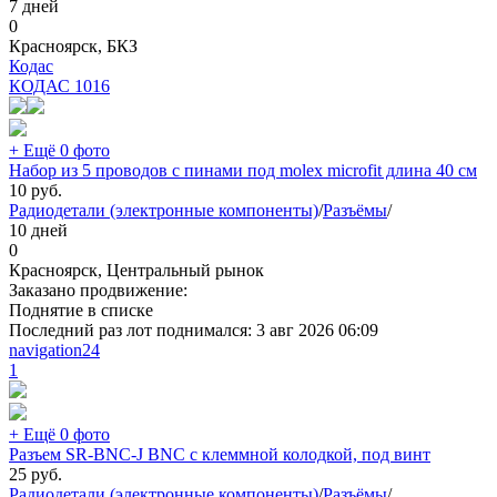
7 дней
0
Красноярск, БКЗ
Кодас
КОДАС
1016
+ Ещё 0 фото
Набор из 5 проводов с пинами под molex microfit длина 40 см
10
руб.
Радиодетали (электронные компоненты)
/
Разъёмы
/
10 дней
0
Красноярск, Центральный рынок
Заказано продвижение:
Поднятие в списке
Последний раз лот поднимался:
3 авг 2026 06:09
navigation24
1
+ Ещё 0 фото
Разъем SR-BNC-J BNC с клеммной колодкой, под винт
25
руб.
Радиодетали (электронные компоненты)
/
Разъёмы
/