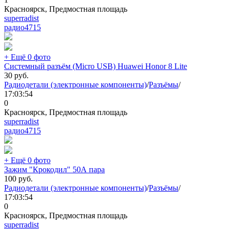
Красноярск, Предмостная площадь
superradist
радио
4715
+ Ещё 0 фото
Системный разъём (Micro USB) Huawei Honor 8 Lite
30
руб.
Радиодетали (электронные компоненты)
/
Разъёмы
/
17:03:54
0
Красноярск, Предмостная площадь
superradist
радио
4715
+ Ещё 0 фото
Зажим "Крокодил" 50А пара
100
руб.
Радиодетали (электронные компоненты)
/
Разъёмы
/
17:03:54
0
Красноярск, Предмостная площадь
superradist