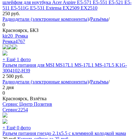
шлейфом для ноутбука Acer Aspire E5-571 E5-551 E5-521 E5-
511 E5-511G E5-531 Extensa EX2509 EX2510
250
руб.
Радиодетали (электронные компоненты)
/
Разъёмы
/
0
Красноярск, БКЗ
kir20_Ремка
Ремка
4767
+ Ещё 1 фото
Разъем питания для MSI MS17L1 MS-17L1 MS-17L5 K1G-
3004102-H39
2 500
руб.
Радиодетали (электронные компоненты)
/
Разъёмы
/
2 дня
0
Красноярск, Взлётка
Сервис Центр Позитив
Сервис
2254
+ Ещё 0 фото
Разъем питания гнездо 2.1х5.5 с клеммной колодкой мама
20
руб.
Купить сейчас за
25
руб.