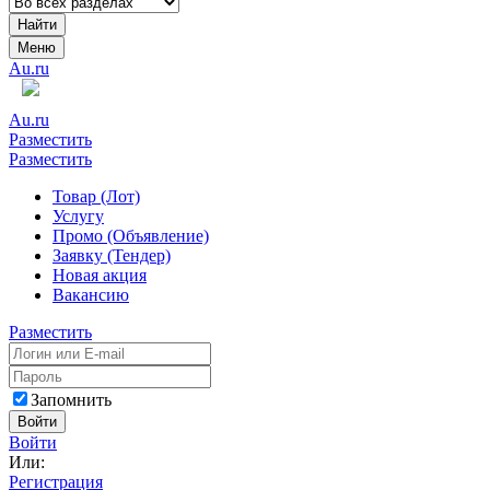
Найти
Меню
Au.ru
Au.ru
Разместить
Разместить
Товар (Лот)
Услугу
Промо (Объявление)
Заявку (Тендер)
Новая акция
Вакансию
Разместить
Запомнить
Войти
Войти
Или:
Регистрация