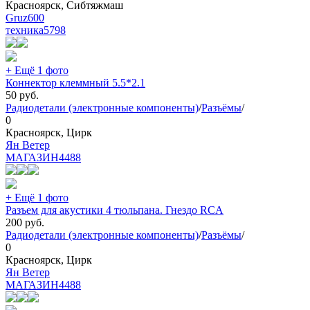
Красноярск, Сибтяжмаш
Gruz600
техника
5798
+ Ещё 1 фото
Коннектор клеммный 5.5*2.1
50
руб.
Радиодетали (электронные компоненты)
/
Разъёмы
/
0
Красноярск, Цирк
Ян Ветер
МАГАЗИН
4488
+ Ещё 1 фото
Разъем для акустики 4 тюльпана. Гнездо RCA
200
руб.
Радиодетали (электронные компоненты)
/
Разъёмы
/
0
Красноярск, Цирк
Ян Ветер
МАГАЗИН
4488