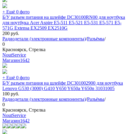
+ Ещё 0 фото
Б/У разъем питания на шлейфе DC30100RN00 для ноутбука
для ноутбука Acer Aspire E5-511 E5-521 E5-531 E5-571 E5-
571G Extensa EX2509 EX2510G
200
руб.
Радиодетали (электронные компоненты)
/
Разъёмы
/
0
Красноярск, Стрелка
NoutService
Магазин
1642
+ Ещё 0 фото
Б/У разъем питания на шлейфе DC301002900 для ноутбука
Lenovo G530 (3000) G410 Y650 Y650a Y650n 31031005
100
руб.
Радиодетали (электронные компоненты)
/
Разъёмы
/
0
Красноярск, Стрелка
NoutService
Магазин
1642