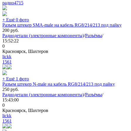
радио
4715
+ Ещё 0 фото
Разъем штекер SMA-male на кабель RG8/214/213 под пайку
200
руб.
Радиодетали (электронные компоненты)
/
Разъёмы
/
15:52:22
0
Красноярск, Шахтеров
lickk
1561
+ Ещё 1 фото
Разъем штекер N-male на кабель RG8/214/213 под пайку
250
руб.
Радиодетали (электронные компоненты)
/
Разъёмы
/
15:43:00
0
Красноярск, Шахтеров
lickk
1561