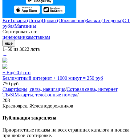
Все
Товары (Лоты)
Промо (Объявления)
Заявки (Тендеры)
С 1
рубля
Магазины
Сортировать по:
цене
новинкам
ставкам
ещё
1–50 из 3622 лота
→
+ Ещё 0 фото
Безлимитный интернет + 1000 минут = 250 руб
750
руб.
Смартфоны, связь, навигация
/
Сотовая связь, интернет,
ТВ
/
SIM-карты, телефонные номера
/
208
Красноярск, Железнодорожников
Публикация закреплена
Приоритетные показы на всех страницах каталога и поиска
при любой сортировке.