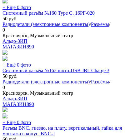
+ Ещё 0 фото
Системный разъём №160 Type C, 16PF-020
50
руб.
Радиодетали (электронные компоненты)
/
Разъёмы
/
0
Красноярск, Музыкальный театр
Альдо-ЗИП
МАГАЗИН
890
+ Ещё 0 фото
Системный разъём №162 micro-USB JBL Charge 3
50
руб.
Радиодетали (электронные компоненты)
/
Разъёмы
/
0
Красноярск, Музыкальный театр
Альдо-ЗИП
МАГАЗИН
890
+ Ещё 0 фото
Разъем BNC, гнездо, на плату, вертикальный, гайка для
монтажа в копус, BNC-J
60
руб.