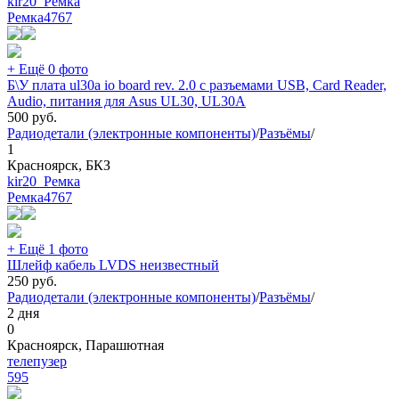
kir20_Ремка
Ремка
4767
+ Ещё 0 фото
Б\У плата ul30a io board rev. 2.0 с разъемами USB, Card Reader,
Audio, питания для Asus UL30, UL30A
500
руб.
Радиодетали (электронные компоненты)
/
Разъёмы
/
1
Красноярск, БКЗ
kir20_Ремка
Ремка
4767
+ Ещё 1 фото
Шлейф кабель LVDS неизвестный
250
руб.
Радиодетали (электронные компоненты)
/
Разъёмы
/
2 дня
0
Красноярск, Парашютная
телепузер
595