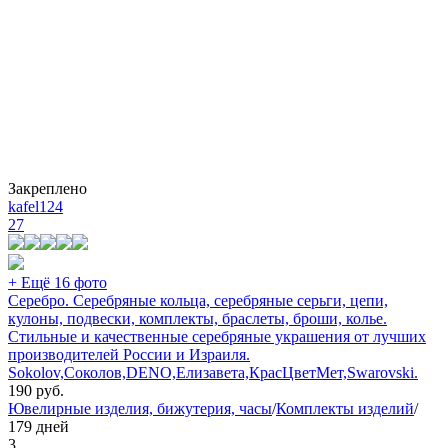
Закреплено
kafel124
27
+ Ещё 16 фото
Серебро. Серебряные кольца, серебряные серьги, цепи,
кулоны, подвески, комплекты, браслеты, броши, колье.
Стильные и качественные серебряные украшения от лучших
производителей России и Израиля.
Sokolov,Соколов,DENO,Елизавета,КрасЦветМет,Swarovski.
190
руб.
Ювелирные изделия, бижутерия, часы
/
Комплекты изделий
/
179 дней
3