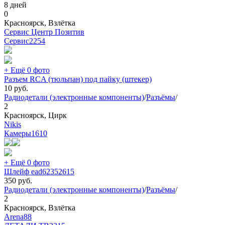
8 дней
0
Красноярск, Взлётка
Сервис Центр Позитив
Сервис
2254
+ Ещё 0 фото
Разъем RCA (тюльпан) под пайку (штекер)
10
руб.
Радиодетали (электронные компоненты)
/
Разъёмы
/
2
Красноярск, Цирк
Nikis
Камеры
1610
+ Ещё 0 фото
Шлейф ead62352615
350
руб.
Радиодетали (электронные компоненты)
/
Разъёмы
/
2
Красноярск, Взлётка
Arena88