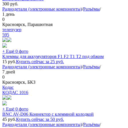
300
руб.
Радиодетали (электронные компоненты)
/
Разъёмы
/
1 день
0
Красноярск, Парашютная
телепузер
595
+ Ещё 0 фото
Клеммы для аккумуляторов F1 F2 T1 T2 под обжим
15
руб.
Купить сейчас за
25
руб.
Радиодетали (электронные компоненты)
/
Разъёмы
/
7 дней
0
Красноярск, БКЗ
Кодас
КОДАС
1016
+ Ещё 0 фото
BNC AV-D06 Коннектор с клеммной колодкой
45
руб.
Купить сейчас за
50
руб.
Радиодетали (электронные компоненты)
/
Разъёмы
/