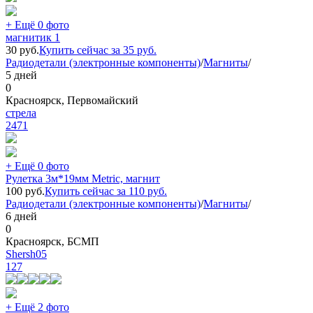
+ Ещё 0 фото
магнитик 1
30
руб.
Купить сейчас за
35
руб.
Радиодетали (электронные компоненты)
/
Магниты
/
5 дней
0
Красноярск, Первомайский
стрела
2471
+ Ещё 0 фото
Рулетка 3м*19мм Metric, магнит
100
руб.
Купить сейчас за
110
руб.
Радиодетали (электронные компоненты)
/
Магниты
/
6 дней
0
Красноярск, БСМП
Shersh05
127
+ Ещё 2 фото