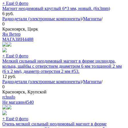
+ Ещё 0 фото
Магнит неодимовый круглый 6*3 мм, новый. (6x3mm)
6
руб.
Радиодетали (электронные компоненты)
/
Магниты
/
0
Красноярск, Цирк
Ян Ветер
МАГАЗИН
4488
+ Ещё 0 фото
Мелкий сильный неодимовый магнит в форме цилиндра,
кольца, шайбы с отверстием диаметром 6 мм толщиной 2 мм
(6 х 2 мм), диаметр отверстия 2 мм #53.
12
руб.
Радиодетали (электронные компоненты)
/
Магниты
/
0
Красноярск, Крупской
rchssfo
Не магазин
4540
+ Ещё 0 фото
Очень мелкий сильный неодимовый магнит в форме