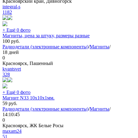
Красноярский край, Дивногорск
integral-s
1182
+ Ещё 0 фото
Магниты, цена за штуку, размеры разные
100
руб.
Радиодетали (электронные компоненты)
/
Магниты
/
18 дней
0
Красноярск, Пашенный
kvantsvet
328
+ Ещё 0 фото
Магнит N33 10x10x1мм.
59
руб.
Радиодетали (электронные компоненты)
/
Магниты
/
14:10:45
0
Красноярск, ЖК Белые Росы
maxam24
51