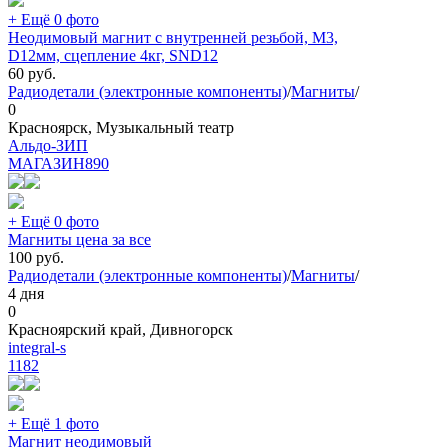
+ Ещё 0 фото
Неодимовый магнит с внутренней резьбой, М3,
D12мм, сцепление 4кг, SND12
60
руб.
Радиодетали (электронные компоненты)
/
Магниты
/
0
Красноярск, Музыкальный театр
Альдо-ЗИП
МАГАЗИН
890
+ Ещё 0 фото
Магниты цена за все
100
руб.
Радиодетали (электронные компоненты)
/
Магниты
/
4 дня
0
Красноярский край, Дивногорск
integral-s
1182
+ Ещё 1 фото
Магнит неодимовый