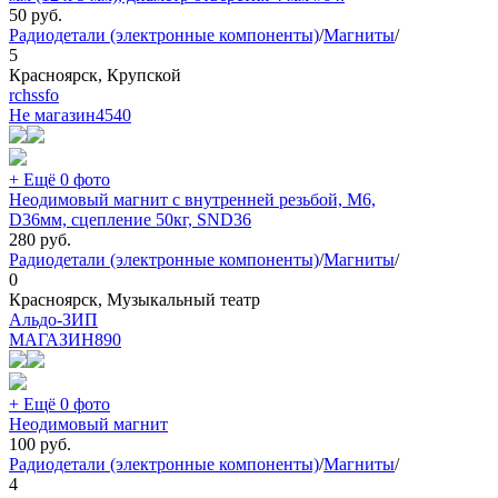
50
руб.
Радиодетали (электронные компоненты)
/
Магниты
/
5
Красноярск, Крупской
rchssfo
Не магазин
4540
+ Ещё 0 фото
Неодимовый магнит с внутренней резьбой, М6,
D36мм, сцепление 50кг, SND36
280
руб.
Радиодетали (электронные компоненты)
/
Магниты
/
0
Красноярск, Музыкальный театр
Альдо-ЗИП
МАГАЗИН
890
+ Ещё 0 фото
Неодимовый магнит
100
руб.
Радиодетали (электронные компоненты)
/
Магниты
/
4