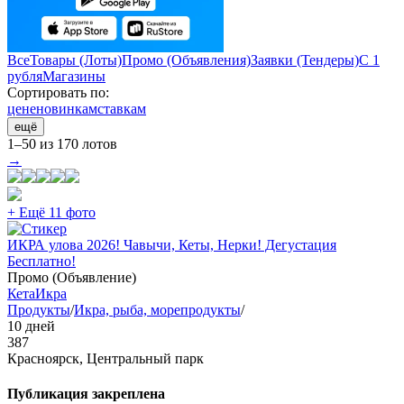
Все
Товары (Лоты)
Промо (Объявления)
Заявки (Тендеры)
С 1
рубля
Магазины
Сортировать по:
цене
новинкам
ставкам
ещё
1–50 из 170 лотов
→
+ Ещё 11 фото
ИКРА улова 2026! Чавычи, Кеты, Нерки! Дегустация
Бесплатно!
Промо (Объявление)
Кета
Икра
Продукты
/
Икра, рыба, морепродукты
/
10 дней
387
Красноярск, Центральный парк
Публикация закреплена