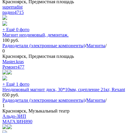
Красноярск, Предмостная площадь
superradist
радио
4715
+ Ещё 0 фото
Магнит неодимовый, демонтаж.
100
руб.
Радиодетали (электронные компоненты)
/
Магниты
/
0
Красноярск, Предмостная площадь
Master.kras
Ремонт
477
+ Ещё 1 фото
Неодимовый магнит диск, 30*10мм, сцепление 21кг, Rexant
650
руб.
Радиодетали (электронные компоненты)
/
Магниты
/
1
Красноярск, Музыкальный театр
Альдо-ЗИП
МАГАЗИН
890