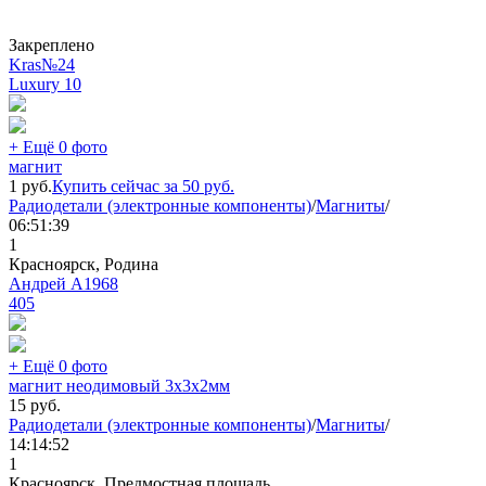
Закреплено
Kras№24
Luxury
10
+ Ещё 0 фото
магнит
1
руб.
Купить сейчас за
50
руб.
Радиодетали (электронные компоненты)
/
Магниты
/
06:51:39
1
Красноярск, Родина
Андрей А1968
405
+ Ещё 0 фото
магнит неодимовый 3x3x2мм
15
руб.
Радиодетали (электронные компоненты)
/
Магниты
/
14:14:52
1
Красноярск, Предмостная площадь