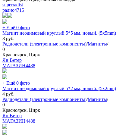
superradist
радио
4715
+ Ещё 0 фото
Магнит неодимовый круглый 5*5 мм, новый. (5x5mm)
8
руб.
Радиодетали (электронные компоненты)
/
Магниты
/
0
Красноярск, Цирк
Ян Ветер
МАГАЗИН
4488
+ Ещё 0 фото
Магнит неодимовый круглый 5*2 мм, новый. (5x2mm)
4
руб.
Радиодетали (электронные компоненты)
/
Магниты
/
0
Красноярск, Цирк
Ян Ветер
МАГАЗИН
4488