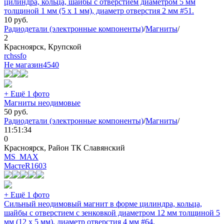
цилиндра, кольца, шайбы с отверстием диаметром 5 мм
толщиной 1 мм (5 х 1 мм), диаметр отверстия 2 мм #51.
10
руб.
Радиодетали (электронные компоненты)
/
Магниты
/
2
Красноярск, Крупской
rchssfo
Не магазин
4540
+ Ещё 1 фото
Магниты неодимовые
50
руб.
Радиодетали (электронные компоненты)
/
Магниты
/
11:51:34
0
Красноярск, Район ТК Славянский
MS_MAX
МастеR
1603
+ Ещё 1 фото
Сильный неодимовый магнит в форме цилиндра, кольца,
шайбы с отверстием с зенковкой диаметром 12 мм толщиной 5
мм (12 х 5 мм), диаметр отверстия 4 мм #64.