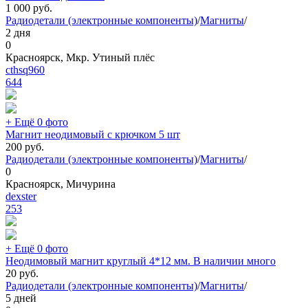
1 000
руб.
Радиодетали (электронные компоненты)
/
Магниты
/
2 дня
0
Красноярск, Мкр. Утиный плёс
cthsq960
644
+ Ещё 0 фото
Магнит неодимовый с крючком 5 шт
200
руб.
Радиодетали (электронные компоненты)
/
Магниты
/
0
Красноярск, Мичурина
dexster
253
+ Ещё 0 фото
Неодимовый магнит круглый 4*12 мм. В наличии много
20
руб.
Радиодетали (электронные компоненты)
/
Магниты
/
5 дней