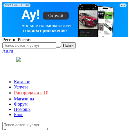
РЕКЛАМА • AU.RU
Регион
Россия
Найти
Au.ru
Каталог
Услуги
Распродажа с 1
₽
Магазины
Форум
Помощь
Блог