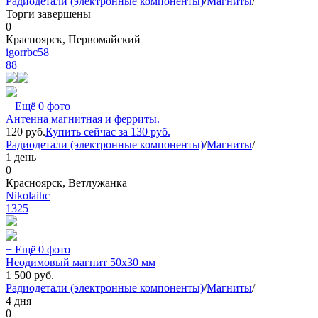
Радиодетали (электронные компоненты)
/
Магниты
/
Торги завершены
0
Красноярск, Первомайский
igorrbc58
88
+ Ещё 0 фото
Антенна магнитная и ферриты.
120
руб.
Купить сейчас за
130
руб.
Радиодетали (электронные компоненты)
/
Магниты
/
1 день
0
Красноярск, Ветлужанка
Nikolaihc
1325
+ Ещё 0 фото
Неодимовый магнит 50х30 мм
1 500
руб.
Радиодетали (электронные компоненты)
/
Магниты
/
4 дня
0