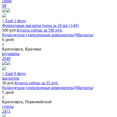
Ddidr
98
+ Ещё 1 фото
Ферритовые магниты (цена за 10 шт.) (дН)
500
руб.
Купить сейчас за
700
руб.
Радиодетали (электронные компоненты)
/
Магниты
/
6 дней
1
Красноярск, Красмаш
krysalarisa
2049
+ Ещё 0 фото
магнитик
30
руб.
Купить сейчас за
35
руб.
Радиодетали (электронные компоненты)
/
Магниты
/
5 дней
1
Красноярск, Первомайский
стрела
2471