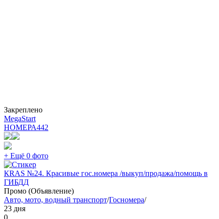
Закреплено
MegaStart
НОМЕРА
442
+ Ещё 0 фото
КRAS №24. Красивые гос.номера /выкуп/продажа/помощь в
ГИБДД
Промо (Объявление)
Авто, мото, водный транспорт
/
Госномера
/
23 дня
0