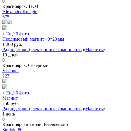
0
Красноярск, ТЮЗ
Alexander.Kulagin
675
+ Ещё 0 фото
Неодимовый магнит 40*20 мм
1 200
руб.
Радиодетали (электронные компоненты)
/
Магниты
/
19 дней
0
Красноярск, Северный
Viscount
223
+ Ещё 0 фото
Магнит
250
руб.
Радиодетали (электронные компоненты)
/
Магниты
/
1 день
0
Красноярский край, Емельяново
Strelok_80