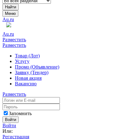
Найти
Меню
Au.ru
Au.ru
Разместить
Разместить
Товар (Лот)
Услугу
Промо (Объявление)
Заявку (Тендер)
Новая акция
Вакансию
Разместить
Запомнить
Войти
Войти
Или:
Регистрация