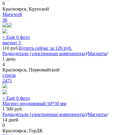
0
Красноярск, Крупской
Marwwell
36
+ Ещё 0 фото
магнит 3
110
руб.
Купить сейчас за
120
руб.
Радиодетали (электронные компоненты)
/
Магниты
/
1 день
4
Красноярск, Первомайский
стрела
2471
+ Ещё 0 фото
Магнит неодимовый 50*30 мм
1 500
руб.
Радиодетали (электронные компоненты)
/
Магниты
/
14 дней
0
Красноярск, ГорДК