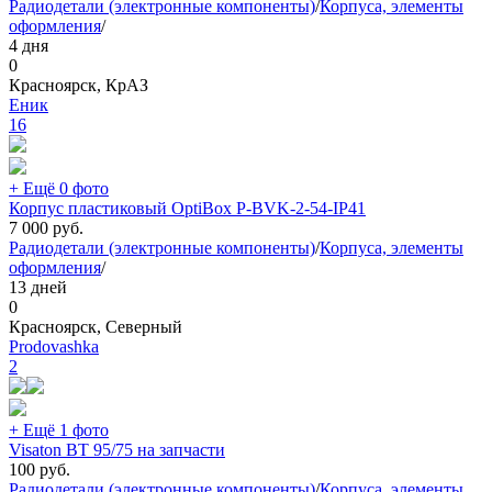
Радиодетали (электронные компоненты)
/
Корпуса, элементы
оформления
/
4 дня
0
Красноярск, КрАЗ
Еник
16
+ Ещё 0 фото
Корпус пластиковый OptiBox P-BVK-2-54-IP41
7 000
руб.
Радиодетали (электронные компоненты)
/
Корпуса, элементы
оформления
/
13 дней
0
Красноярск, Северный
Prodovashka
2
+ Ещё 1 фото
Visaton BT 95/75 на запчасти
100
руб.
Радиодетали (электронные компоненты)
/
Корпуса, элементы