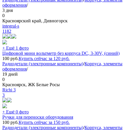
оформления
/
3 дня
0
Красноярский край, Дивногорск
integral-s
1182
+ Ещё 1 фото
Цифровой мини вольтметр без корпуса DC, 3-30V, (синий)
100
руб.
Купить сейчас за
120
руб.
Радиодетали (электронные компоненты)
/
Корпуса, элементы
оформления
/
19 дней
0
Красноярск, ЖК Белые Росы
Richi 3
3
+ Ещё 0 фото
Ручки для переноски оборудования
100
руб.
Купить сейчас за
150
руб.
Радиодетали (электронные компоненты)
/
Корпуса, элементы