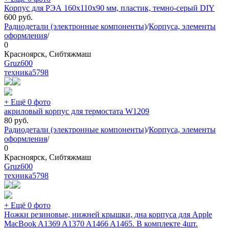
Корпус для РЭА 160х110х90 мм, пластик, темно-серый DIY
600
руб.
Радиодетали (электронные компоненты)
/
Корпуса, элементы
оформления
/
0
Красноярск, Сибтяжмаш
Gruz600
техника
5798
+ Ещё 0 фото
акриловый корпус для термостата W1209
80
руб.
Радиодетали (электронные компоненты)
/
Корпуса, элементы
оформления
/
0
Красноярск, Сибтяжмаш
Gruz600
техника
5798
+ Ещё 0 фото
Ножки резиновые, нижней крышки, дна корпуса для Apple
MacBook A1369 A1370 A1466 A1465. В комплекте 4шт.