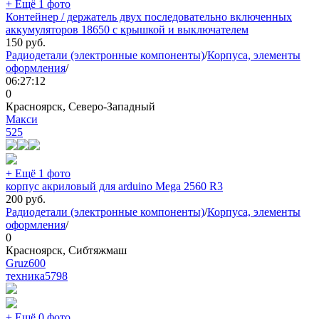
+ Ещё 1 фото
Контейнер / держатель двух последовательно включенных
аккумуляторов 18650 с крышкой и выключателем
150
руб.
Радиодетали (электронные компоненты)
/
Корпуса, элементы
оформления
/
06:27:12
0
Красноярск, Северо-Западный
Макси
525
+ Ещё 1 фото
корпус акриловый для arduino Mega 2560 R3
200
руб.
Радиодетали (электронные компоненты)
/
Корпуса, элементы
оформления
/
0
Красноярск, Сибтяжмаш
Gruz600
техника
5798
+ Ещё 0 фото