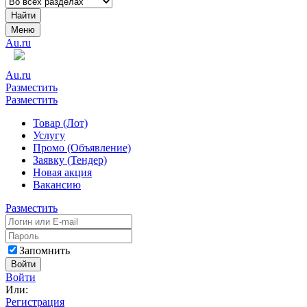
Найти
Меню
Au.ru
Au.ru
Разместить
Разместить
Товар (Лот)
Услугу
Промо (Объявление)
Заявку (Тендер)
Новая акция
Вакансию
Разместить
Запомнить
Войти
Войти
Или:
Регистрация