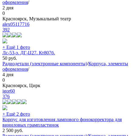
оформления
/
2 дня
0
Красноярск, Музыкальный театр
alex05117716
392
+ Ещё 1 фото
Лс-53-э. ДГ-Ц27. Кт807б.
50
руб.
Радиодетали (электронные компоненты)
/
Корпуса, элементы
оформления
/
4 дня
0
Красноярск, Цирк
igor60
376
+ Ещё 2 фото
Корпус для изготовления лампового фонокорректора для
виниловых грампластинок
2 500
руб.
Радиодетали (электронные компоненты)
/
Корпуса, элементы