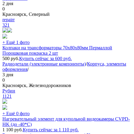
2 дня
0
Красноярск, Северный
repairr
321
+ Ещё 1 фото
Колпаки на трансформаторы 70х80х80мм Пермаллой
Порошковая покраска 2 шт
500
руб.
Купить сейчас за
600
руб.
Радиодетали (электронные компоненты)
/
Корпуса, элементы
оформления
/
3 дня
0
Красноярск, Железнодорожников
Рубин
1121
+ Ещё 0 фото
Нагревательный элемент для купольной видеокамеры CVPD-
HK (до -40*C)
1 100
руб.
Купить сейчас за
1 110
руб.