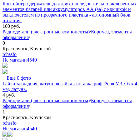
Контейнер / держатель для двух последовательно включенных
элементов батарей или аккумуляторов АА (aa) с крышкой и
выключателем из прозрачного пластика - автономный блок
питания.
100
руб.
Радиодетали (электронные компоненты)
/
Корпуса, элементы
оформления
/
0
Красноярск, Крупской
rchssfo
Не магазин
4540
+ Ещё 0 фото
Гайка закладная, латунная гайка - вставка рифлёная М3 х 6 х 4
мм, латунь.
4
руб.
Радиодетали (электронные компоненты)
/
Корпуса, элементы
оформления
/
1
Красноярск, Крупской
rchssfo
Не магазин
4540