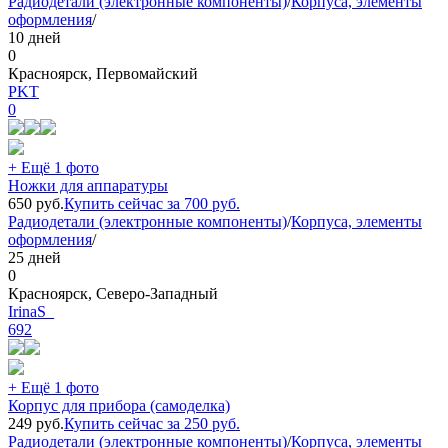
Радиодетали (электронные компоненты)
/
Корпуса, элементы
оформления
/
10 дней
0
Красноярск, Первомайский
PKT
0
+ Ещё 1 фото
Ножки для аппаратуры
650
руб.
Купить сейчас за
700
руб.
Радиодетали (электронные компоненты)
/
Корпуса, элементы
оформления
/
25 дней
0
Красноярск, Северо-Западный
IrinaS_
692
+ Ещё 1 фото
Корпус для прибора (самоделка)
249
руб.
Купить сейчас за
250
руб.
Радиодетали (электронные компоненты)
/
Корпуса, элементы