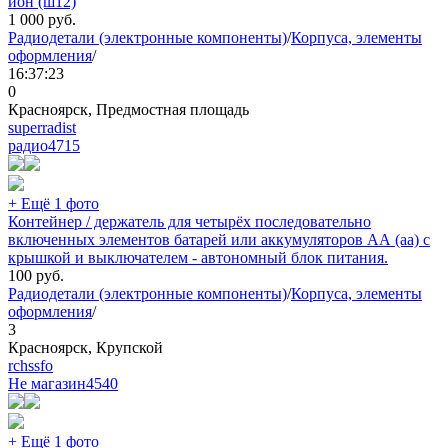
ион (ш12)
1 000
руб.
Радиодетали (электронные компоненты)
/
Корпуса, элементы
оформления
/
16:37:23
0
Красноярск, Предмостная площадь
superradist
радио
4715
+ Ещё 1 фото
Контейнер / держатель для четырёх последовательно
включенных элементов батарей или аккумуляторов АА (aa) с
крышкой и выключателем - автономный блок питания.
100
руб.
Радиодетали (электронные компоненты)
/
Корпуса, элементы
оформления
/
3
Красноярск, Крупской
rchssfo
Не магазин
4540
+ Ещё 1 фото