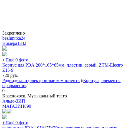
Закреплено
bezlimitka24
Номера
1332
+ Ещё 0 фото
Корпус для РЭА 200*165*65мм, пластик, серый, ZTM-Electro
Z15-9
720
руб.
Радиодетали (электронные компоненты)
/
Корпуса, элементы
оформления
/
0
Красноярск, Музыкальный театр
Альдо-ЗИП
МАГАЗИН
890
+ Ещё 0 фото
корпус для РЭА 195*175*70мм, торцевые панели, пластик,