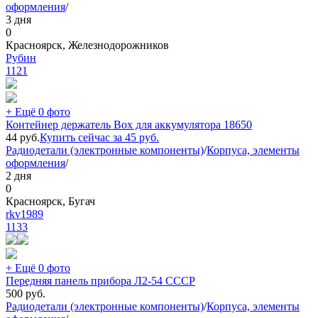
оформления
/
3 дня
0
Красноярск, Железнодорожников
Рубин
1121
+ Ещё 0 фото
Контейнер держатель Box для аккумулятора 18650
44
руб.
Купить сейчас за
45
руб.
Радиодетали (электронные компоненты)
/
Корпуса, элементы
оформления
/
2 дня
0
Красноярск, Бугач
rkv1989
1133
+ Ещё 0 фото
Передняя панель прибора Л2-54 СССР
500
руб.
Радиодетали (электронные компоненты)
/
Корпуса, элементы