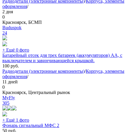
Радиодетали (электронные компоненты)
/
Корпуса, элементы
оформления
/
2 дня
0
Красноярск, БСМП
Buduspok
24
+ Ещё 0 фото
Батарейный отсек для трех батареек (аккумуляторов) АА, с
выключателем и завинчивающейся крышкой.
100
руб.
Радиодетали (электронные компоненты)
/
Корпуса, элементы
оформления
/
11 дней
0
Красноярск, Центральный рынок
MyFly
305
+ Ещё 1 фото
Фонарь сигнальный МФС 2
50
руб.