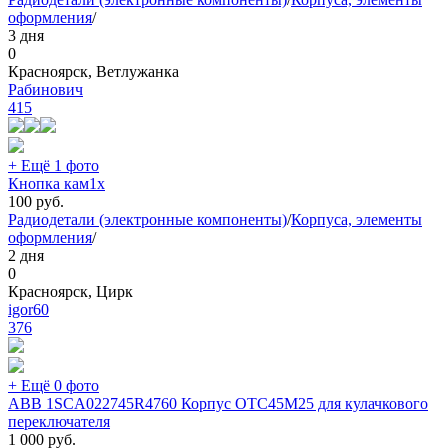
оформления
/
3 дня
0
Красноярск, Ветлужанка
Рабинович
415
+ Ещё 1 фото
Кнопка кам1х
100
руб.
Радиодетали (электронные компоненты)
/
Корпуса, элементы
оформления
/
2 дня
0
Красноярск, Цирк
igor60
376
+ Ещё 0 фото
ABB 1SCA022745R4760 Корпус OTC45M25 для кулачкового
переключателя
1 000
руб.