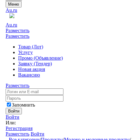
Меню
Au.ru
Au.ru
Разместить
Разместить
Товар (Лот)
Услугу
Промо (Объявление)
Заявку (Тендер)
Новая акция
Вакансию
Разместить
Запомнить
Войти
Войти
Или:
Регистрация
Разместить
Войти
Все категории
/
Продукты
/
Молоко и молочные продукты
/