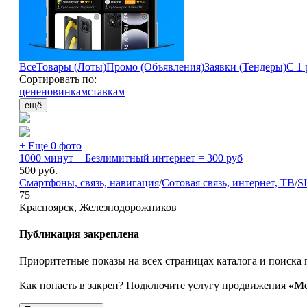
Все
Товары (Лоты)
Промо (Объявления)
Заявки (Тендеры)
С 1 
Сортировать по:
цене
новинкам
ставкам
ещё
+ Ещё 0 фото
1000 минут + Безлимитный интернет = 300 руб
500
руб.
Смартфоны, связь, навигация
/
Сотовая связь, интернет, ТВ
/
S
75
Красноярск, Железнодорожников
Публикация закреплена
Приоритетные показы на всех страницах каталога и поиска 
Как попасть в закреп? Подключите услугу продвижения
«Ме