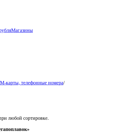
рубля
Магазины
IM-карты, телефонные номера
/
при любой сортировке.
гапоплавок»