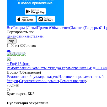
Все
Товары (Лоты)
Промо (Объявления)
Заявки (Тендеры)
С 1 
Сортировать по:
цене
новинкам
ставкам
ещё
1–50 из 307 лотов
→
+ Ещё 16 фото
Ремонт ванной комнаты Укладка керамогранита ВИДЕ
Промо (Объявление)
Ремонт ванной, укладка кафеля
Частное лицо, самозанятый
Услуги
/
Строительство и ремонт
/
Ремонт квартир
/
70 дней
73
Красноярск, БКЗ
Публикация закреплена