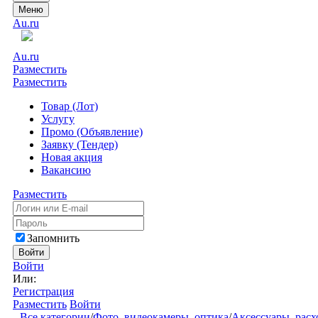
Меню
Au.ru
Au.ru
Разместить
Разместить
Товар (Лот)
Услугу
Промо (Объявление)
Заявку (Тендер)
Новая акция
Вакансию
Разместить
Запомнить
Войти
Войти
Или:
Регистрация
Разместить
Войти
Все категории
/
Фото, видеокамеры, оптика
/
Аксессуары, рас