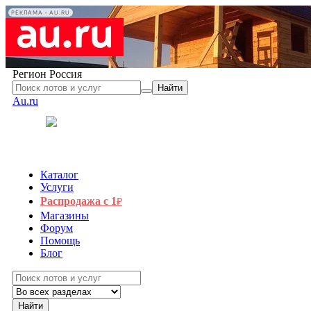
РЕКЛАМА • AU.RU
Регион
Россия
Найти
Au.ru
Каталог
Услуги
Распродажа с 1
₽
Магазины
Форум
Помощь
Блог
Найти