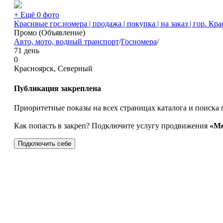
+ Ещё 0 фото
Красивые гос.номера | продажа | покупка | на заказ | гор. Кр
Промо (Объявление)
Авто, мото, водный транспорт
/
Госномера
/
71 день
0
Красноярск, Северный
Публикация закреплена
Приоритетные показы на всех страницах каталога и поиска 
Как попасть в закреп? Подключите услугу продвижения
«Ме
Подключить себе