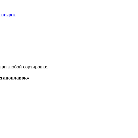
асноярск
при любой сортировке.
гапоплавок»