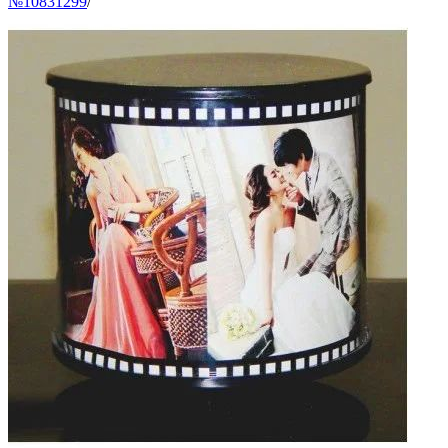
№10831299
/