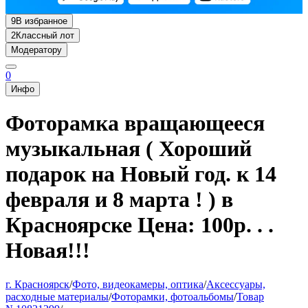
9
В избранное
2
Классный лот
Модератору
0
Инфо
Фоторамка вращающееся
музыкальная ( Хороший
подарок на Новый год. к 14
февраля и 8 марта ! ) в
Красноярске Цена: 100р. . .
Новая!!!
г. Красноярск
/
Фото, видеокамеры, оптика
/
Аксессуары,
расходные материалы
/
Фоторамки, фотоальбомы
/
Товар