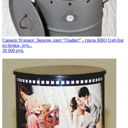
Смокер Углежог Эконом, цвет "Графит" - гриль BBQ UglyJog
из бочки, луч...
30 000
руб.