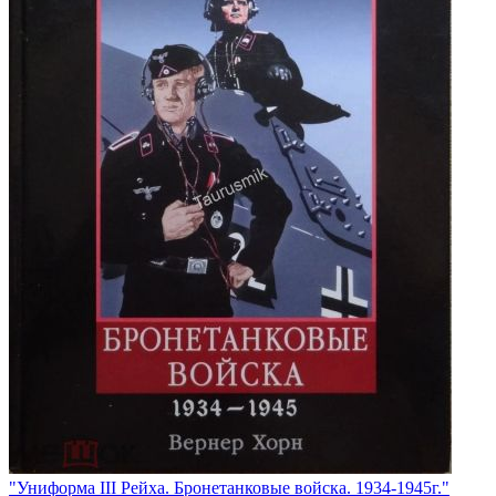
"Униформа III Рейха. Бронетанковые войска. 1934-1945г."