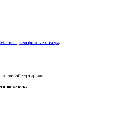
IM-карты, телефонные номера
/
при любой сортировке.
гапоплавок»