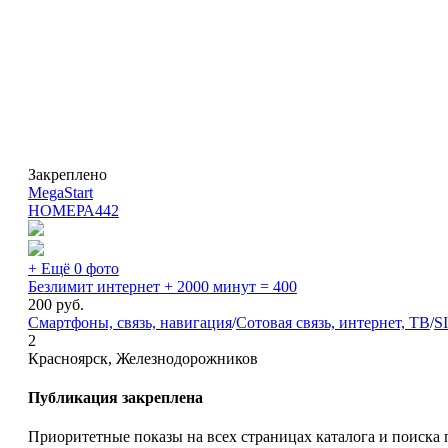
Закреплено
MegaStart
НОМЕРА
442
+ Ещё 0 фото
Безлимит интернет + 2000 минут = 400
200
руб.
Смартфоны, связь, навигация
/
Сотовая связь, интернет, ТВ
/
S
2
Красноярск, Железнодорожников
Публикация закреплена
Приоритетные показы на всех страницах каталога и поиска 