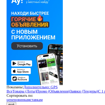
Показаны:
Дополнительно: GPS
Все
Товары (Лоты)
Промо (Объявления)
Заявки (Тендеры)
С 1 
Сортировать по:
цене
новинкам
ставкам
ещё