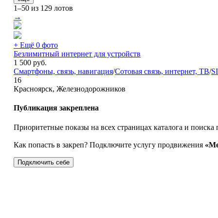
1–50 из 129 лотов
→
+ Ещё 0 фото
Безлимитный интернет для устройств
1 500
руб.
Смартфоны, связь, навигация
/
Сотовая связь, интернет, ТВ
/
S
16
Красноярск, Железнодорожников
Публикация закреплена
Приоритетные показы на всех страницах каталога и поиска 
Как попасть в закреп? Подключите услугу продвижения
«Ме
Подключить себе