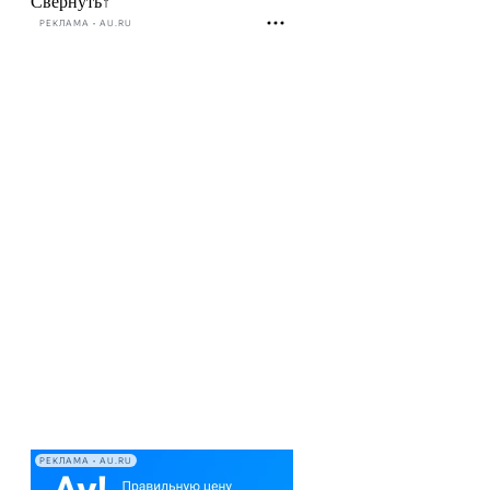
Свернуть
↑
РЕКЛАМА • AU.RU
РЕКЛАМА • AU.RU