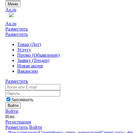
Меню
Au.ru
Au.ru
Разместить
Разместить
Товар (Лот)
Услугу
Промо (Объявление)
Заявку (Тендер)
Новая акция
Вакансию
Разместить
Запомнить
Войти
Войти
Или:
Регистрация
Разместить
Войти
Все категории
/
Смартфоны, связь, навигация
/
Смарт-часы, фи