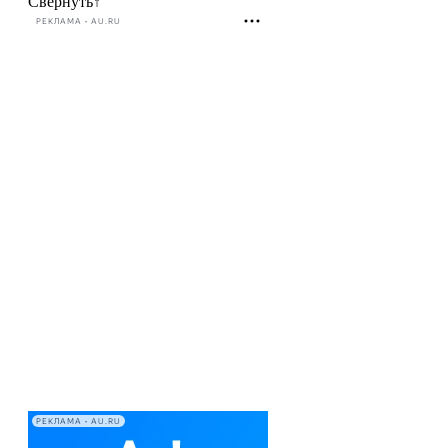
Свернуть
↑
РЕКЛАМА • AU.RU
РЕКЛАМА • AU.RU