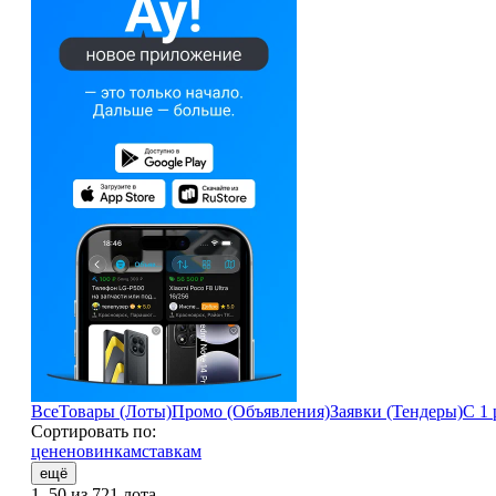
Все
Товары (Лоты)
Промо (Объявления)
Заявки (Тендеры)
С 1 
Сортировать по:
цене
новинкам
ставкам
ещё
1–50 из 721 лота