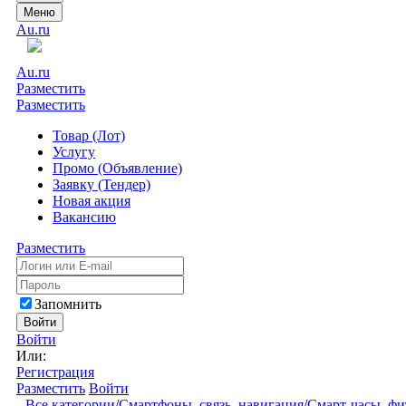
Меню
Au.ru
Au.ru
Разместить
Разместить
Товар (Лот)
Услугу
Промо (Объявление)
Заявку (Тендер)
Новая акция
Вакансию
Разместить
Запомнить
Войти
Войти
Или:
Регистрация
Разместить
Войти
Все категории
/
Смартфоны, связь, навигация
/
Смарт-часы, фи