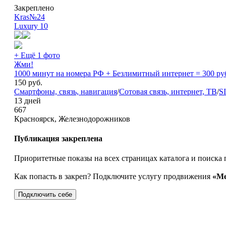
Закреплено
Kras№24
Luxury
10
+ Ещё 1 фото
Жми!
1000 минут на номера РФ + Безлимитный интернет = 300 ру
150
руб.
Смартфоны, связь, навигация
/
Сотовая связь, интернет, ТВ
/
S
13 дней
667
Красноярск, Железнодорожников
Публикация закреплена
Приоритетные показы на всех страницах каталога и поиска 
Как попасть в закреп? Подключите услугу продвижения
«Ме
Подключить себе