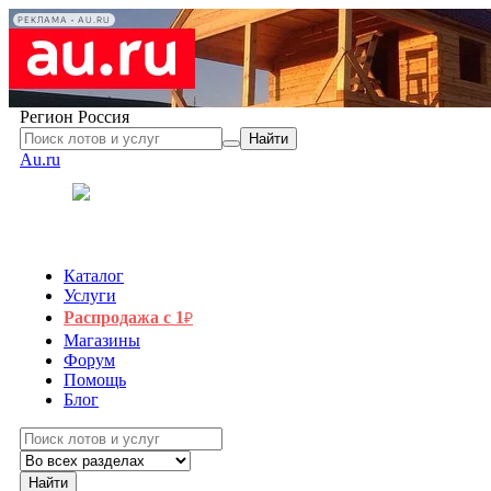
РЕКЛАМА • AU.RU
Регион
Россия
Найти
Au.ru
Каталог
Услуги
Распродажа с 1
₽
Магазины
Форум
Помощь
Блог
Найти