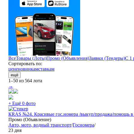
Все
Товары (Лоты)
Промо (Объявления)
Заявки (Тендеры)
С 1 
Сортировать по:
цене
новинкам
ставкам
ещё
1–50 из 564 лота
→
+ Ещё 0 фото
КRAS №24. Красивые гос.номера /выкуп/продажа/помощь 
Промо (Объявление)
Авто, мото, водный транспорт
/
Госномера
/
23 дня