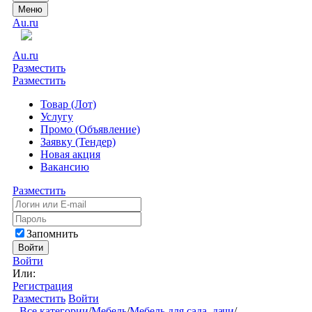
Меню
Au.ru
Au.ru
Разместить
Разместить
Товар (Лот)
Услугу
Промо (Объявление)
Заявку (Тендер)
Новая акция
Вакансию
Разместить
Запомнить
Войти
Войти
Или:
Регистрация
Разместить
Войти
Все категории
/
Мебель
/
Мебель для сада, дачи
/