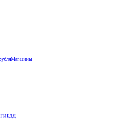
рубля
Магазины
в ГИБДД