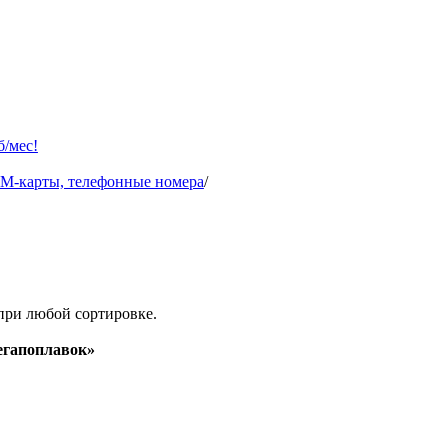
б/мес!
IM-карты, телефонные номера
/
при любой сортировке.
гапоплавок»