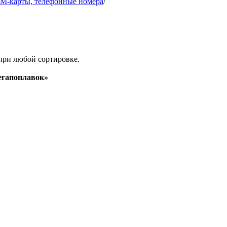
IM-карты, телефонные номера
/
при любой сортировке.
гапоплавок»