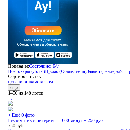
Показаны:
Состояние: Б/у
Все
Товары (Лоты)
Промо (Объявления)
Заявки (Тендеры)
С 1 
Сортировать по:
цене
новинкам
ставкам
ещё
1–50 из 148 лотов
→
+ Ещё 0 фото
Безлимитный интернет + 1000 минут = 250 руб
750
руб.