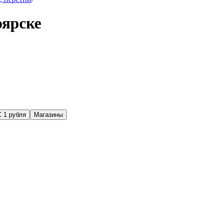
оярске
С 1 рубля
Магазины