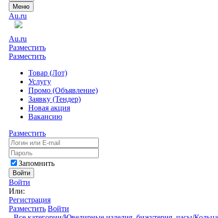
Меню
Au.ru
Au.ru
Разместить
Разместить
Товар (Лот)
Услугу
Промо (Объявление)
Заявку (Тендер)
Новая акция
Вакансию
Разместить
Запомнить
Войти
Войти
Или:
Регистрация
Разместить
Войти
Все категории
/
Ювелирные изделия, бижутерия, часы
/
Кольца