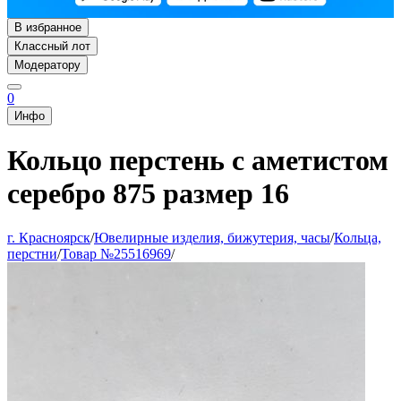
В избранное
Классный лот
Модератору
0
Инфо
Кольцо перстень с аметистом
серебро 875 размер 16
г. Красноярск
/
Ювелирные изделия, бижутерия, часы
/
Кольца,
перстни
/
Товар №25516969
/