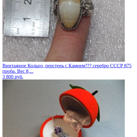
Винтажное Кольцо, перстень с Камнем??? серебро СССР 875
проба. Вес 8,...
3 800
руб.