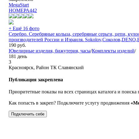
MegaStart
НОМЕРА
442
+ Ещё 16 фото
Серебро. Серебряные кольца, серебряные серьги, цепи, кул
производителей России и Израиля. Sokolov,Соколов,DENO,Е
190
руб.
Ювелирные изделия, бижутерия, часы
/
Комплекты изделий
/
181 день
3
Красноярск, Район ТК Славянский
Публикация закреплена
Приоритетные показы на всех страницах каталога и поиска 
Как попасть в закреп? Подключите услугу продвижения
«Ме
Подключить себе