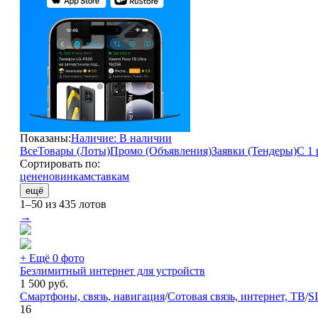
Показаны:
Наличие: В наличии
Все
Товары (Лоты)
Промо (Объявления)
Заявки (Тендеры)
С 1 
Сортировать по:
цене
новинкам
ставкам
ещё
1–50 из 435 лотов
→
+ Ещё 0 фото
Безлимитный интернет для устройств
1 500
руб.
Смартфоны, связь, навигация
/
Сотовая связь, интернет, ТВ
/
S
16