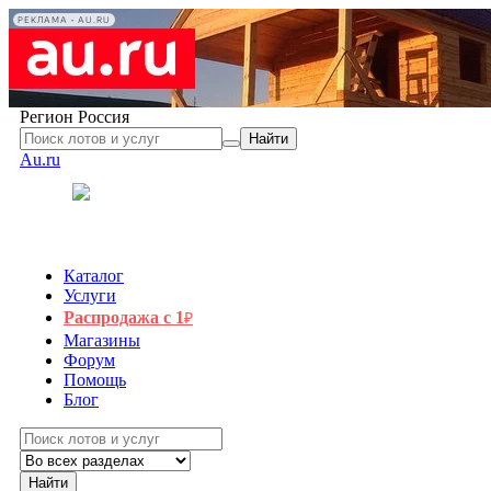
РЕКЛАМА • AU.RU
Регион
Россия
Найти
Au.ru
Каталог
Услуги
Распродажа с 1
₽
Магазины
Форум
Помощь
Блог
Найти