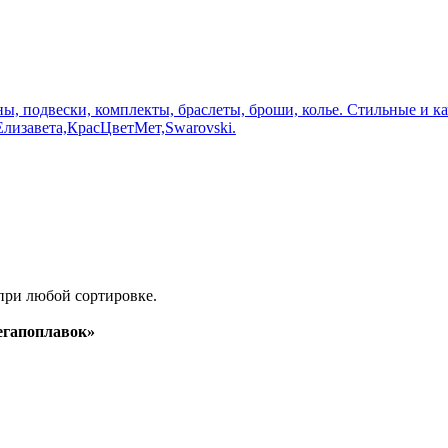
оны, подвески, комплекты, браслеты, броши, колье. Стильные и 
лизавета,КрасЦветМет,Swarovski.
при любой сортировке.
гапоплавок»