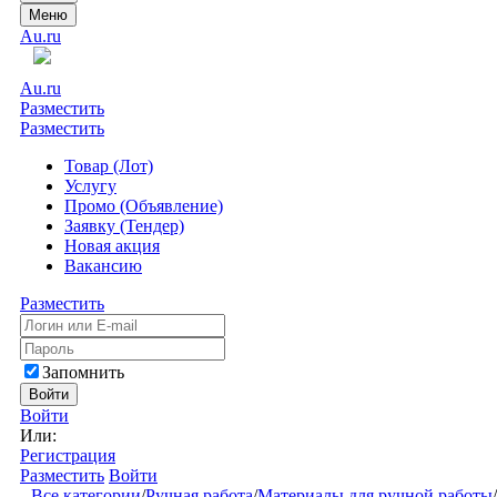
Меню
Au.ru
Au.ru
Разместить
Разместить
Товар (Лот)
Услугу
Промо (Объявление)
Заявку (Тендер)
Новая акция
Вакансию
Разместить
Запомнить
Войти
Войти
Или:
Регистрация
Разместить
Войти
Все категории
/
Ручная работа
/
Материалы для ручной работы
/