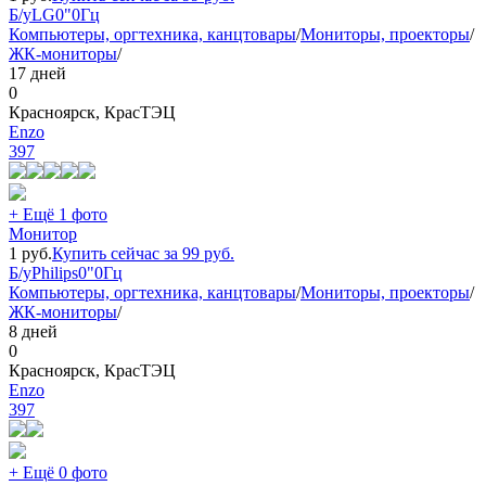
Б/у
LG
0"
0Гц
Компьютеры, оргтехника, канцтовары
/
Мониторы, проекторы
/
ЖК-мониторы
/
17 дней
0
Красноярск, КрасТЭЦ
Еnzo
397
+ Ещё 1 фото
Монитор
1
руб.
Купить сейчас за
99
руб.
Б/у
Philips
0"
0Гц
Компьютеры, оргтехника, канцтовары
/
Мониторы, проекторы
/
ЖК-мониторы
/
8 дней
0
Красноярск, КрасТЭЦ
Еnzo
397
+ Ещё 0 фото