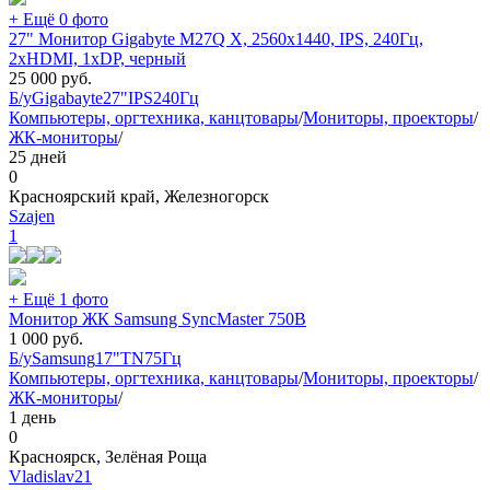
+ Ещё 0 фото
27" Монитор Gigabyte M27Q X, 2560x1440, IPS, 240Гц,
2хHDMI, 1хDP, черный
25 000
руб.
Б/у
Gigabayte
27"
IPS
240Гц
Компьютеры, оргтехника, канцтовары
/
Мониторы, проекторы
/
ЖК-мониторы
/
25 дней
0
Красноярский край, Железногорск
Szajen
1
+ Ещё 1 фото
Монитор ЖК Samsung SyncMaster 750B
1 000
руб.
Б/у
Samsung
17"
TN
75Гц
Компьютеры, оргтехника, канцтовары
/
Мониторы, проекторы
/
ЖК-мониторы
/
1 день
0
Красноярск, Зелёная Роща
Vladislav21