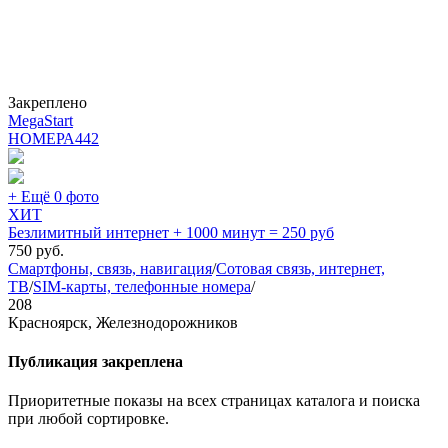
Закреплено
MegaStart
НОМЕРА
442
+ Ещё 0 фото
ХИТ
Безлимитный интернет + 1000 минут = 250 руб
750
руб.
Смартфоны, связь, навигация
/
Сотовая связь, интернет,
ТВ
/
SIM-карты, телефонные номера
/
208
Красноярск, Железнодорожников
Публикация закреплена
Приоритетные показы на всех страницах каталога и поиска
при любой сортировке.