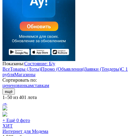
Показаны:
Состояние: Б/у
Все
Товары (Лоты)
Промо (Объявления)
Заявки (Тендеры)
С 1
рубля
Магазины
Сортировать по:
цене
новинкам
ставкам
ещё
1–50 из 401 лота
→
+ Ещё 0 фото
ХИТ
Интернет для Модема