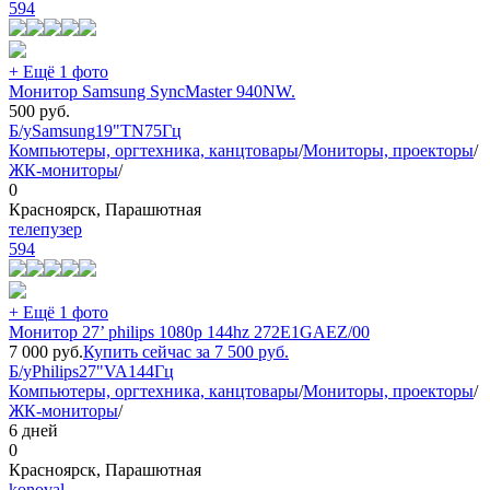
594
+ Ещё 1 фото
Монитор Samsung SyncMaster 940NW.
500
руб.
Б/у
Samsung
19"
TN
75Гц
Компьютеры, оргтехника, канцтовары
/
Мониторы, проекторы
/
ЖК-мониторы
/
0
Красноярск, Парашютная
телепузер
594
+ Ещё 1 фото
Монитор 27’ philips 1080p 144hz 272E1GAEZ/00
7 000
руб.
Купить сейчас за
7 500
руб.
Б/у
Philips
27"
VA
144Гц
Компьютеры, оргтехника, канцтовары
/
Мониторы, проекторы
/
ЖК-мониторы
/
6 дней
0
Красноярск, Парашютная
konoval