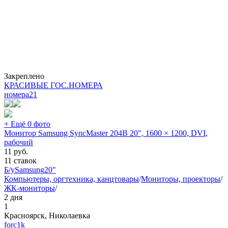
Закреплено
КРАСИВЫЕ ГОС.НОМЕРА
номера
21
+ Ещё 0 фото
Монитор Samsung SyncMaster 204B 20", 1600 × 1200, DVI,
рабочий
11
руб.
11 ставок
Б/у
Samsung
20"
Компьютеры, оргтехника, канцтовары
/
Мониторы, проекторы
/
ЖК-мониторы
/
2 дня
1
Красноярск, Николаевка
forc1k