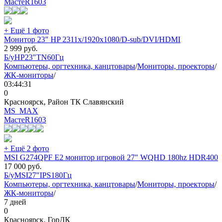
МастеR
1603
+ Ещё 1 фото
Монитор 23" HP 2311x/1920x1080/D-sub/DVI/HDMI
2 999
руб.
Б/у
HP
23"
TN
60Гц
Компьютеры, оргтехника, канцтовары
/
Мониторы, проекторы
/
ЖК-мониторы
/
03:44:31
0
Красноярск, Район ТК Славянский
MS_MAX
МастеR
1603
+ Ещё 2 фото
MSI G274QPF E2 монитор игровой 27" WQHD 180hz HDR400
17 000
руб.
Б/у
MSI
27"
IPS
180Гц
Компьютеры, оргтехника, канцтовары
/
Мониторы, проекторы
/
ЖК-мониторы
/
7 дней
0
Красноярск, ГорДК