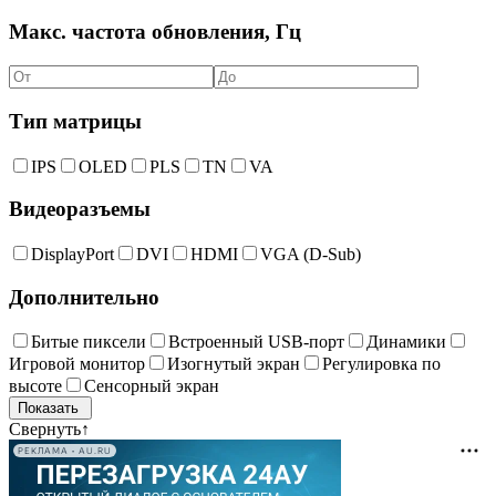
Макс. частота обновления, Гц
Тип матрицы
IPS
OLED
PLS
TN
VA
Видеоразъемы
DisplayPort
DVI
HDMI
VGA (D-Sub)
Дополнительно
Битые пиксели
Встроенный USB-порт
Динамики
Игровой монитор
Изогнутый экран
Регулировка по
высоте
Сенсорный экран
Свернуть
↑
РЕКЛАМА • AU.RU