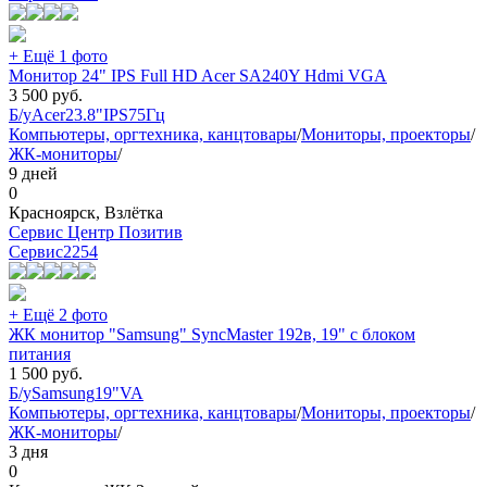
+ Ещё 1 фото
Монитор 24" IPS Full HD Acer SA240Y Hdmi VGA
3 500
руб.
Б/у
Acer
23.8"
IPS
75Гц
Компьютеры, оргтехника, канцтовары
/
Мониторы, проекторы
/
ЖК-мониторы
/
9 дней
0
Красноярск, Взлётка
Сервис Центр Позитив
Сервис
2254
+ Ещё 2 фото
ЖК монитор "Samsung" SyncMaster 192в, 19" с блоком
питания
1 500
руб.
Б/у
Samsung
19"
VA
Компьютеры, оргтехника, канцтовары
/
Мониторы, проекторы
/
ЖК-мониторы
/
3 дня
0