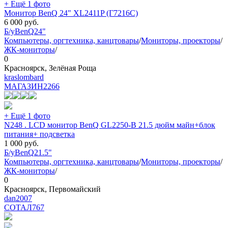
+ Ещё 1 фото
Монитор BenQ 24" XL2411P (Г7216С)
6 000
руб.
Б/у
BenQ
24"
Компьютеры, оргтехника, канцтовары
/
Мониторы, проекторы
/
ЖК-мониторы
/
0
Красноярск, Зелёная Роща
kraslombard
МАГАЗИН
2266
+ Ещё 1 фото
N248 . LCD монитор BenQ GL2250-B 21.5 дюйм майн+блок
питания+ подсветка
1 000
руб.
Б/у
BenQ
21.5"
Компьютеры, оргтехника, канцтовары
/
Мониторы, проекторы
/
ЖК-мониторы
/
0
Красноярск, Первомайский
dan2007
СОТАЛ
767