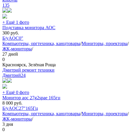
135
+ Ещё 1 фото
Подставка монитора АОС
300
руб.
Б/у
AOC
0"
Компьютеры, оргтехника, канцтовары
/
Мониторы, проекторы
/
ЖК-мониторы
/
27 дней
0
Красноярск, Зелёная Роща
Дмитрий ремонт техники
Дмитрий
24
+ Ещё 0 фото
Монитор aoc 27g2spae 165гц
8 000
руб.
Б/у
AOC
27"
165Гц
Компьютеры, оргтехника, канцтовары
/
Мониторы, проекторы
/
ЖК-мониторы
/
3 дня
0