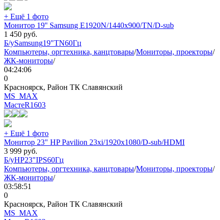
+ Ещё 1 фото
Монитор 19'' Samsung E1920N/1440x900/TN/D-sub
1 450
руб.
Б/у
Samsung
19"
TN
60Гц
Компьютеры, оргтехника, канцтовары
/
Мониторы, проекторы
/
ЖК-мониторы
/
04:24:06
0
Красноярск, Район ТК Славянский
MS_MAX
МастеR
1603
+ Ещё 1 фото
Монитор 23" HP Pavilion 23xi/1920x1080/D-sub/HDMI
3 999
руб.
Б/у
HP
23"
IPS
60Гц
Компьютеры, оргтехника, канцтовары
/
Мониторы, проекторы
/
ЖК-мониторы
/
03:58:51
0
Красноярск, Район ТК Славянский
MS_MAX