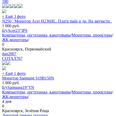
180
+ Ещё 3 фото
N250 . Монитор Acer H236HL. Плата main и др. На запчасти .
1 000
руб.
Б/у
Acer
23"
IPS
Компьютеры, оргтехника, канцтовары
/
Мониторы, проекторы
/
ЖК-мониторы
/
0
Красноярск, Первомайский
dan2007
СОТАЛ
767
+ Ещё 1 фото
Монитор Samsung S19B150N
1 000
руб.
Б/у
Samsung
19"
TN
Компьютеры, оргтехника, канцтовары
/
Мониторы, проекторы
/
ЖК-мониторы
/
4 дня
0
Красноярск, Зелёная Роща
Дмитрий ремонт техники