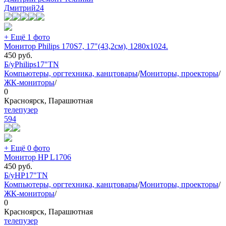
Дмитрий
24
+ Ещё 1 фото
Монитор Philips 170S7, 17"(43,2см), 1280х1024.
450
руб.
Б/у
Philips
17"
TN
Компьютеры, оргтехника, канцтовары
/
Мониторы, проекторы
/
ЖК-мониторы
/
0
Красноярск, Парашютная
телепузер
594
+ Ещё 0 фото
Монитор HP L1706
450
руб.
Б/у
HP
17"
TN
Компьютеры, оргтехника, канцтовары
/
Мониторы, проекторы
/
ЖК-мониторы
/
0
Красноярск, Парашютная
телепузер