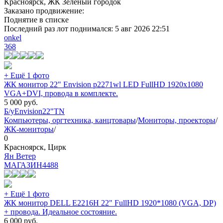
Красноярск, ЖК Зеленый городок
Заказано продвижение:
Поднятие в списке
Последний раз лот поднимался:
5 авг 2026 22:51
onkel
368
+ Ещё 1 фото
ЖК монитор 22" Envision p2271wl LED FullHD 1920x1080
VGA+DVI, провода в комплекте.
5 000
руб.
Б/у
Envision
22"
TN
Компьютеры, оргтехника, канцтовары
/
Мониторы, проекторы
/
ЖК-мониторы
/
0
Красноярск, Цирк
Ян Ветер
МАГАЗИН
4488
+ Ещё 1 фото
ЖК монитор DELL E2216H 22" FullHD 1920*1080 (VGA, DP)
+ провода. Идеальное состояние.
6 000
руб.