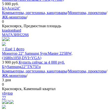
5 000
руб.
Б/у
Acer
24"
Компьютеры, оргтехника, канцтовары
/
Мониторы, проекторы
/
ЖК-мониторы
/
0
Красноярск, Предмостная площадь
kraslombard
МАГАЗИН
2266
+ Ещё 1 фото
Монитор 22'' Samsung SyncMaster 225BW,
(1680x1050,DVI+VGA)
3 900
руб.
Купить сейчас за
4 000
руб.
Б/у
Samsung
22"
TN
75Гц
Компьютеры, оргтехника, канцтовары
/
Мониторы, проекторы
/
ЖК-мониторы
/
3 дня
0
Красноярск, Каменный квартал
vhytop
77