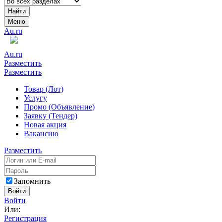
Найти
Меню
Au.ru
Au.ru
Разместить
Разместить
Товар (Лот)
Услугу
Промо (Объявление)
Заявку (Тендер)
Новая акция
Вакансию
Разместить
Запомнить
Войти
Войти
Или:
Регистрация