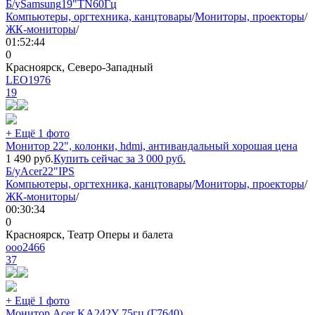
Б/у
Samsung
19"
TN
60Гц
Компьютеры, оргтехника, канцтовары
/
Мониторы, проекторы
/
ЖК-мониторы
/
01:52:44
0
Красноярск, Северо-Западный
LEO1976
19
+ Ещё 1 фото
Монитор 22", колонки, hdmi, антивандальный хорошая цена
1 490
руб.
Купить сейчас за
3 000
руб.
Б/у
Acer
22"
IPS
Компьютеры, оргтехника, канцтовары
/
Мониторы, проекторы
/
ЖК-мониторы
/
00:30:34
0
Красноярск, Театр Оперы и балета
ooo2466
37
+ Ещё 1 фото
Монитор Acer KA242Y 75гц (Г7640)