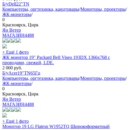
Б/у
Dell
22"
TN
Компьютеры, оргтехника, канцтовары
/
Мониторы, проекторы
/
ЖК-мониторы
/
0
Красноярск, Цирк
Ян Ветер
МАГАЗИН
4488
+ Ещё 1 фото
ЖК монитор 19" Packard Bell Viseo 193DX 1366x768 с
проводами, свежий, LDE.
2 000
руб.
Б/у
Acer
19"
TN
65Гц
Компьютеры, оргтехника, канцтовары
/
Мониторы, проекторы
/
ЖК-мониторы
/
0
Красноярск, Цирк
Ян Ветер
МАГАЗИН
4488
+ Ещё 1 фото
Монитор 19 LG Flatron W1952TQ Широкоформатный