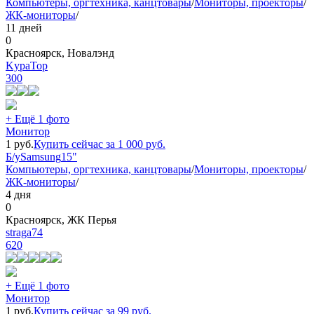
Компьютеры, оргтехника, канцтовары
/
Мониторы, проекторы
/
ЖК-мониторы
/
11 дней
0
Красноярск, Новалэнд
KypaTop
300
+ Ещё 1 фото
Монитор
1
руб.
Купить сейчас за
1 000
руб.
Б/у
Samsung
15"
Компьютеры, оргтехника, канцтовары
/
Мониторы, проекторы
/
ЖК-мониторы
/
4 дня
0
Красноярск, ЖК Перья
straga74
620
+ Ещё 1 фото
Монитор
1
руб.
Купить сейчас за
99
руб.