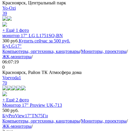
Красноярск, Центральный парк
Yo-Ozi
39
+ Ещё 1 фото
монитор 17" LG L1751SQ-BN
300
руб.
Купить сейчас за
500
руб.
Б/у
LG
17"
Компьютеры, оргтехника, канцтовары
/
Мониторы, проекторы
/
ЖК-мониторы
/
06:07:19
0
Красноярск, Район ТК Атмосфера дома
Voevoda1
70
+ Ещё 2 фото
Монитор 17" Proview UK-713
500
руб.
Б/у
ProView
17"
TN
75Гц
Компьютеры, оргтехника, канцтовары
/
Мониторы, проекторы
/
ЖК-мониторы
/