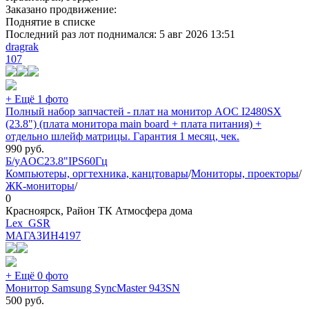
Заказано продвижение:
Поднятие в списке
Последний раз лот поднимался:
5 авг 2026 13:51
dragrak
107
+ Ещё 1 фото
Полный набор запчастей - плат на монитор AOC I2480SX
(23.8") (плата монитора main board + плата питания) +
отдельно шлейф матрицы. Гарантия 1 месяц, чек.
990
руб.
Б/у
AOC
23.8"
IPS
60Гц
Компьютеры, оргтехника, канцтовары
/
Мониторы, проекторы
/
ЖК-мониторы
/
0
Красноярск, Район ТК Атмосфера дома
Lex_GSR
МАГАЗИН
4197
+ Ещё 0 фото
Монитор Samsung SyncMaster 943SN
500
руб.