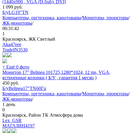
(1440x900 , VGA (D-Sub), DVI)
1 099
руб.
Б/у
LG
19"
TN
Компьютеры, оргтехника, канцтовары
/
Мониторы, проекторы
/
ЖК-мониторы
/
06:31:42
1
Красноярск, ЖК Светлый
Aka47eee
TradeIN
3530
+ Ещё 0 фото
Монитор 17" Belinea 101725,1280*1024, 12 ms, VGA,
встроенные колонки ( Б/У , гарантия 1 месяц )
450
руб.
Б/у
Belinea
17"
TN
60Гц
Компьютеры, оргтехника, канцтовары
/
Мониторы, проекторы
/
ЖК-мониторы
/
1 день
0
Красноярск, Район ТК Атмосфера дома
Lex_GSR
МАГАЗИН
4197