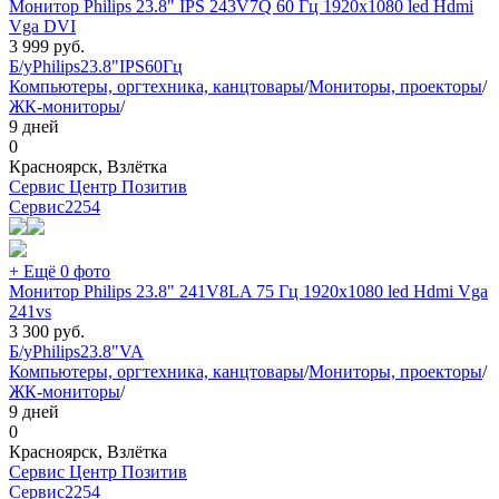
Монитор Philips 23.8" IPS 243V7Q 60 Гц 1920x1080 led Hdmi
Vga DVI
3 999
руб.
Б/у
Philips
23.8"
IPS
60Гц
Компьютеры, оргтехника, канцтовары
/
Мониторы, проекторы
/
ЖК-мониторы
/
9 дней
0
Красноярск, Взлётка
Сервис Центр Позитив
Сервис
2254
+ Ещё 0 фото
Монитор Philips 23.8" 241V8LA 75 Гц 1920x1080 led Hdmi Vga
241vs
3 300
руб.
Б/у
Philips
23.8"
VA
Компьютеры, оргтехника, канцтовары
/
Мониторы, проекторы
/
ЖК-мониторы
/
9 дней
0
Красноярск, Взлётка
Сервис Центр Позитив
Сервис
2254