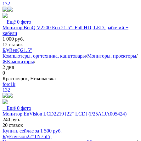
132
+ Ещё 0 фото
Монитор BenQ V2200 Eco 21,5", Full HD, LED, рабочий +
кабели
1 000
руб.
12 ставок
Б/у
BenQ
21.5"
Компьютеры, оргтехника, канцтовары
/
Мониторы, проекторы
/
ЖК-мониторы
/
2 дня
0
Красноярск, Николаевка
forc1k
132
+ Ещё 0 фото
Монитор EnVision LCD2219 [22" LCD] (P25A1JA005424)
240
руб.
20 ставок
Купить сейчас за
1 500
руб.
Б/у
Envision
22"
TN
75Гц