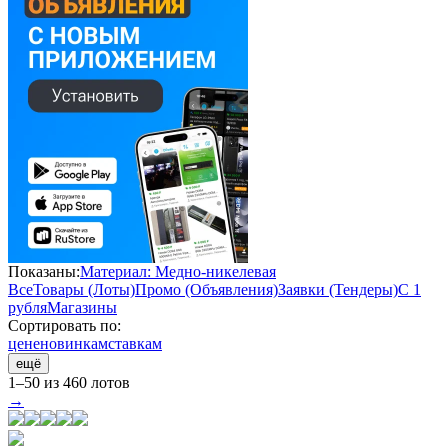
Показаны:
Материал: Медно-никелевая
Все
Товары (Лоты)
Промо (Объявления)
Заявки (Тендеры)
С 1
рубля
Магазины
Сортировать по:
цене
новинкам
ставкам
ещё
1–50 из 460 лотов
→