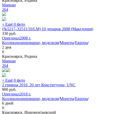
Красноярск, Родина
Мариан
264
+ Ещё 0 фото
(№5217-Э2511/10/LM) 10 денаров 2008 (Македония)
330
руб.
Оригинал
2008 г.
Коллекционирование, моделизм
/
Монеты
/
Европа
/
2 дня
0
Красноярск, Родина
Мариан
264
+ Ещё 0 фото
2 гривны 2016. 20 лет Конституции, UNC
900
руб.
Оригинал
2016 г.
Коллекционирование, моделизм
/
Монеты
/
Европа
/
6 дней
0
Красноярск, Иннокентьевский