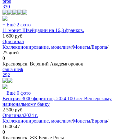
pros
339
+ Ещё 2 фото
11 монет Швейцарии на 16,3 франков.
1 600
руб.
Оригинал
Коллекционирование, моделизм
/
Монеты
/
Европа
/
25 дней
0
Красноярск, Верхний Академгородок
саша шеф
292
+ Ещё 0 фото
Венгрия 3000 форинтов, 2024 100 лет Венгерскому
национальному банку
2 500
руб.
Оригинал
2024 г.
Коллекционирование, моделизм
/
Монеты
/
Европа
/
16:00:47
0
Красноярск, ЖК Белые Росы