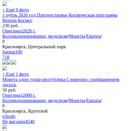
+ Ещё 0 фото
1 рубль 2026 год Приднестровье Космическая программа
Венера Космос
230
руб.
Оригинал
2026 г.
Коллекционирование, моделизм
/
Монеты
/
Европа
/
0
Красноярск, Центральный парк
Sarmat100
718
+ Ещё 1 фото
Монета один толар республика Словения с изображением
лосося.
50
руб.
Оригинал
2000 г.
Коллекционирование, моделизм
/
Монеты
/
Европа
/
0
Красноярск, Крупской
rchssfo
Не магазин
4540