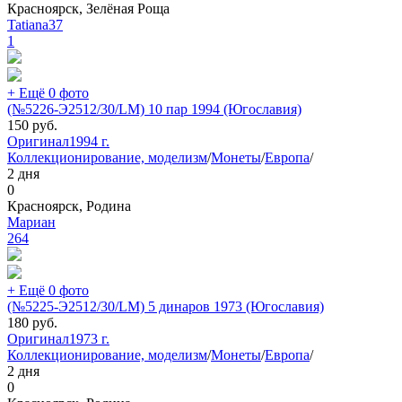
Красноярск, Зелёная Роща
Tatiana37
1
+ Ещё 0 фото
(№5226-Э2512/30/LM) 10 пар 1994 (Югославия)
150
руб.
Оригинал
1994 г.
Коллекционирование, моделизм
/
Монеты
/
Европа
/
2 дня
0
Красноярск, Родина
Мариан
264
+ Ещё 0 фото
(№5225-Э2512/30/LM) 5 динаров 1973 (Югославия)
180
руб.
Оригинал
1973 г.
Коллекционирование, моделизм
/
Монеты
/
Европа
/
2 дня
0