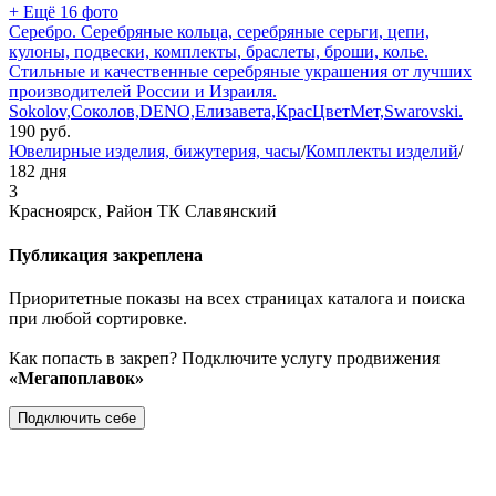
+ Ещё 16 фото
Серебро. Серебряные кольца, серебряные серьги, цепи,
кулоны, подвески, комплекты, браслеты, броши, колье.
Стильные и качественные серебряные украшения от лучших
производителей России и Израиля.
Sokolov,Соколов,DENO,Елизавета,КрасЦветМет,Swarovski.
190
руб.
Ювелирные изделия, бижутерия, часы
/
Комплекты изделий
/
182 дня
3
Красноярск, Район ТК Славянский
Публикация закреплена
Приоритетные показы на всех страницах каталога и поиска
при любой сортировке.
Как попасть в закреп? Подключите услугу продвижения
«Мегапоплавок»
Подключить себе