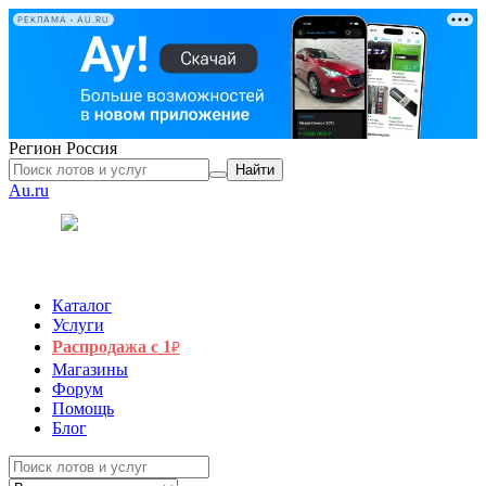
РЕКЛАМА • AU.RU
Регион
Россия
Найти
Au.ru
Каталог
Услуги
Распродажа с 1
₽
Магазины
Форум
Помощь
Блог