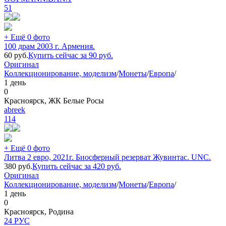
51
+ Ещё 0 фото
100 драм 2003 г. Армения.
60
руб.
Купить сейчас за
90
руб.
Оригинал
Коллекционирование, моделизм
/
Монеты
/
Европа
/
1 день
0
Красноярск, ЖК Белые Росы
abreek
114
+ Ещё 0 фото
Литва 2 евро, 2021г. Биосферный резерват Жувинтас. UNC.
380
руб.
Купить сейчас за
420
руб.
Оригинал
Коллекционирование, моделизм
/
Монеты
/
Европа
/
1 день
0
Красноярск, Родина
24 РУС