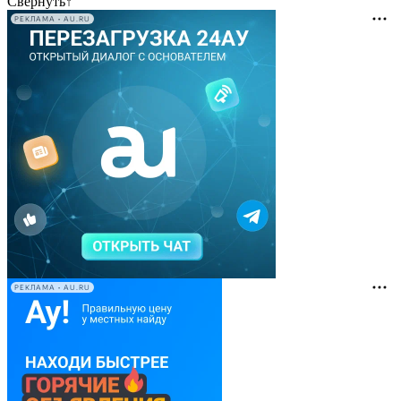
Свернуть
↑
РЕКЛАМА • AU.RU
РЕКЛАМА • AU.RU