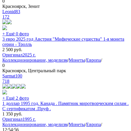
0
Красноярск, Зенит
Leonid83
172
+ Ещё 0 фото
3 евро 2025 год Австрия "Мифические существа" 1-я монета
серии - Тролль
2 500
руб.
Оригинал
2025 г.
Коллекционирование, моделизм
/
Монеты
/
Европа
/
0
Красноярск, Центральный парк
Sarmat100
718
+ Ещё 2 фото
1 доллар 1995 год. Канада . Памятник миротворческим силам .
С сертификатом .Пруф .
1 350
руб.
Оригинал
1995 г.
Коллекционирование, моделизм
/
Монеты
/
Европа
/
12:54:56