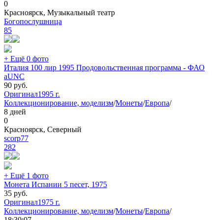
0
Красноярск, Музыкальный театр
Богопослушница
85
+ Ещё 0 фото
Италия 100 лир 1995 Продовольственная программа - ФАО
aUNC
90
руб.
Оригинал
1995 г.
Коллекционирование, моделизм
/
Монеты
/
Европа
/
8 дней
0
Красноярск, Северный
scorp77
282
+ Ещё 1 фото
Монета Испании 5 песет, 1975
35
руб.
Оригинал
1975 г.
Коллекционирование, моделизм
/
Монеты
/
Европа
/
18:30:07