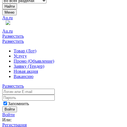
Найти
Меню
Au.ru
Au.ru
Разместить
Разместить
Товар (Лот)
Услугу
Промо (Объявление)
Заявку (Тендер)
Новая акция
Вакансию
Разместить
Запомнить
Войти
Войти
Или:
Регистрация