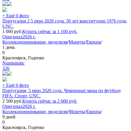
+ Ещё 0 фото
Португалия 2,5 евро 2026 года. 50 лет конституции 1976 года,
UNC.
1 000
руб.
Купить сейчас за
1 100
руб.
Оригинал
2026 г.
Коллекционирование, моделизм
/
Монеты
/
Европа
/
1 день
0
Красноярск, Годенко
Numismatic
326
+ Ещё 0 фото
Португалия, 5 евро 2026 года. Чемпионат мира по футболу
FIFA. Спорт, UNC.
2 500
руб.
Купить сейчас за
2 600
руб.
Оригинал
2026 г.
Коллекционирование, моделизм
/
Монеты
/
Европа
/
9 дней
0
Красноярск, Годенко