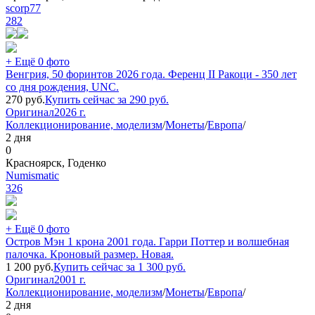
scorp77
282
+ Ещё 0 фото
Венгрия, 50 форинтов 2026 года. Ференц II Ракоци - 350 лет
со дня рождения, UNC.
270
руб.
Купить сейчас за
290
руб.
Оригинал
2026 г.
Коллекционирование, моделизм
/
Монеты
/
Европа
/
2 дня
0
Красноярск, Годенко
Numismatic
326
+ Ещё 0 фото
Остров Мэн 1 крона 2001 года. Гарри Поттер и волшебная
палочка. Кроновый размер. Новая.
1 200
руб.
Купить сейчас за
1 300
руб.
Оригинал
2001 г.
Коллекционирование, моделизм
/
Монеты
/
Европа
/
2 дня