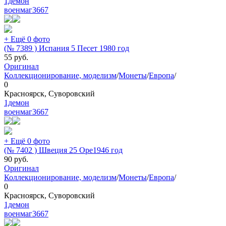
1демон
военмаг
3667
+ Ещё 0 фото
(№ 7389 ) Испания 5 Песет 1980 год
55
руб.
Оригинал
Коллекционирование, моделизм
/
Монеты
/
Европа
/
0
Красноярск, Суворовский
1демон
военмаг
3667
+ Ещё 0 фото
(№ 7402 ) Швеция 25 Оре1946 год
90
руб.
Оригинал
Коллекционирование, моделизм
/
Монеты
/
Европа
/
0
Красноярск, Суворовский
1демон
военмаг
3667