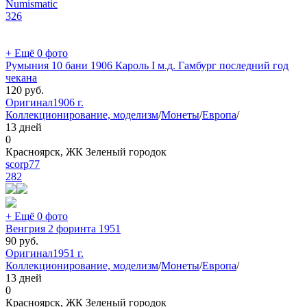
Numismatic
326
+ Ещё 0 фото
Румыния 10 бани 1906 Кароль I м.д. Гамбург последний год
чекана
120
руб.
Оригинал
1906 г.
Коллекционирование, моделизм
/
Монеты
/
Европа
/
13 дней
0
Красноярск, ЖК Зеленый городок
scorp77
282
+ Ещё 0 фото
Венгрия 2 форинта 1951
90
руб.
Оригинал
1951 г.
Коллекционирование, моделизм
/
Монеты
/
Европа
/
13 дней
0
Красноярск, ЖК Зеленый городок