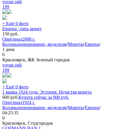
vovan ogli
199
+ Ещё 0 фото
Европа : пять монет
150
руб.
Оригинал
2000 г.
Коллекционирование, моделизм
/
Монеты
/
Европа
/
1 день
0
Красноярск, ЖК Зеленый городок
vovan ogli
199
+ Ещё 0 фото
1 марка 1924 года. Эстония. Нечастая монета
600
руб.
Купить сейчас за
900
руб.
Оригинал
1924 г.
Коллекционирование, моделизм
/
Монеты
/
Европа
/
04:25:35
0
Красноярск, Студгородок
GOFMANN.BAN.1