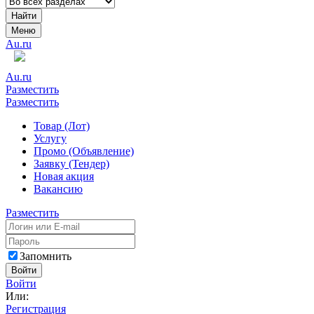
Найти
Меню
Au.ru
Au.ru
Разместить
Разместить
Товар (Лот)
Услугу
Промо (Объявление)
Заявку (Тендер)
Новая акция
Вакансию
Разместить
Запомнить
Войти
Войти
Или:
Регистрация