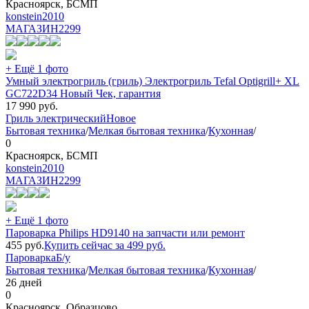
Красноярск, БСМП
konstein2010
МАГАЗИН
2299
+ Ещё 1 фото
Умный электрогриль (гриль) Электрогриль Tefal Optigrill+ XL
GC722D34 Новый Чек, гарантия
17 990
руб.
Гриль электрический
Новое
Бытовая техника
/
Мелкая бытовая техника
/
Кухонная
/
0
Красноярск, БСМП
konstein2010
МАГАЗИН
2299
+ Ещё 1 фото
Пароварка Philips HD9140 на запчасти или ремонт
455
руб.
Купить сейчас за
499
руб.
Пароварка
Б/у
Бытовая техника
/
Мелкая бытовая техника
/
Кухонная
/
26 дней
0
Красноярск, Образцово