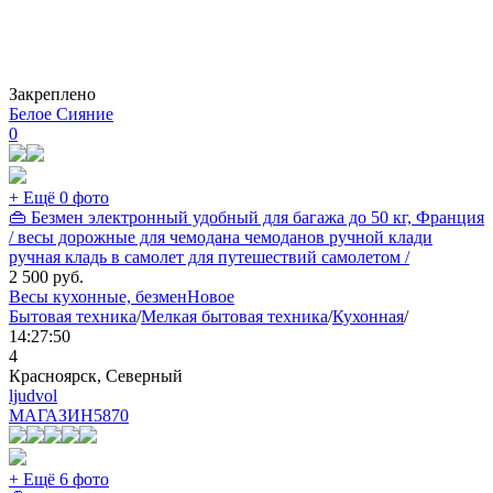
Закреплено
Белое Сияние
0
+ Ещё 0 фото
👜 Безмен электронный удобный для багажа до 50 кг, Франция
/ весы дорожные для чемодана чемоданов ручной клади
ручная кладь в самолет для путешествий самолетом /
2 500
руб.
Весы кухонные, безмен
Новое
Бытовая техника
/
Мелкая бытовая техника
/
Кухонная
/
14:27:50
4
Красноярск, Северный
ljudvol
МАГАЗИН
5870
+ Ещё 6 фото