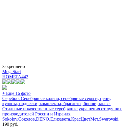
Закреплено
MegaStart
НОМЕРА
442
+ Ещё 16 фото
Серебро. Серебряные кольца, серебряные серьги, цепи,
кулоны, подвески, комплекты, браслеты, броши, колье.
Стильные и качественные серебряные украшения от лучших
производителей России и Израиля.
Sokolov,Соколов,DENO,Елизавета,КрасЦветМет,Swarovski.
190
руб.