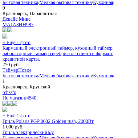
Бытовая техника
/
Мелкая бытовая техника
/
Кухонная
/
0
Красноярск, Парашютная
Девайс Микс
МАГАЗИН
987
+ Ещё 1 фото
Карманный электронный таймер, кухонный таймер,
лабораторный таймер серебристого цвета в формате
кредитной карты.
250
руб.
Таймер
Новое
Бытовая техника
/
Мелкая бытовая техника
/
Кухонная
/
1
Красноярск, Крупской
rchssfo
Не магазин
4540
+ Ещё 1 фото
Гриль Polaris PGP 0602 Golden rush, 2000Вт
1 000
руб.
Гриль электрический
Б/у
Бытовая техника
/
Мелкая бытовая техника
/
Кухонная
/