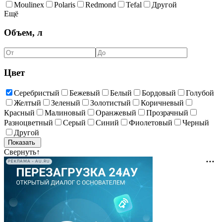
Moulinex
Polaris
Redmond
Tefal
Другой
Ещё
Объем, л
Цвет
Серебристый
Бежевый
Белый
Бордовый
Голубой
Желтый
Зеленый
Золотистый
Коричневый
Красный
Малиновый
Оранжевый
Прозрачный
Разноцветный
Серый
Синий
Фиолетовый
Черный
Другой
Свернуть
↑
РЕКЛАМА • AU.RU