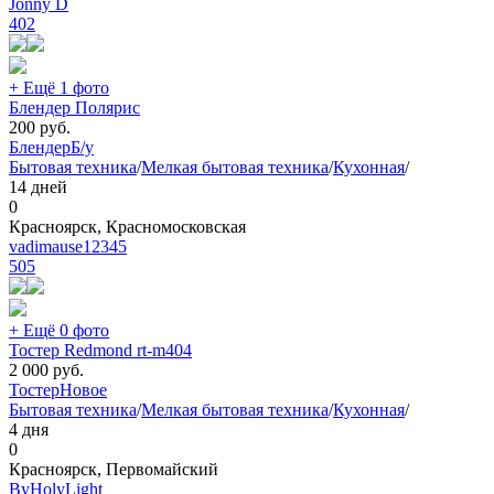
Jonny D
402
+ Ещё 1 фото
Блендер Полярис
200
руб.
Блендер
Б/у
Бытовая техника
/
Мелкая бытовая техника
/
Кухонная
/
14 дней
0
Красноярск, Красномосковская
vadimause12345
505
+ Ещё 0 фото
Тостер Redmond rt-m404
2 000
руб.
Тостер
Новое
Бытовая техника
/
Мелкая бытовая техника
/
Кухонная
/
4 дня
0
Красноярск, Первомайский
ByHolyLight