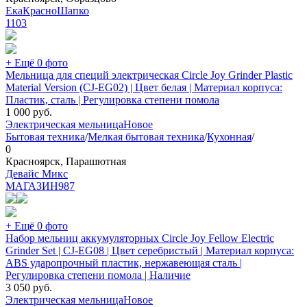
ЕкаКрасноШапко
1103
+ Ещё 0 фото
Мельница для специй электрическая Circle Joy Grinder Plastic
Material Version (CJ-EG02) | Цвет белая | Материал корпуса:
Пластик, сталь | Регулировка степени помола
1 000
руб.
Электрическая мельница
Новое
Бытовая техника
/
Мелкая бытовая техника
/
Кухонная
/
0
Красноярск, Парашютная
Девайс Микс
МАГАЗИН
987
+ Ещё 0 фото
Набор мельниц аккумуляторных Circle Joy Fellow Electric
Grinder Set | CJ-EG08 | Цвет серебристый | Материал корпуса:
ABS ударопрочный пластик, нержавеющая сталь |
Регулировка степени помола | Наличие
3 050
руб.
Электрическая мельница
Новое