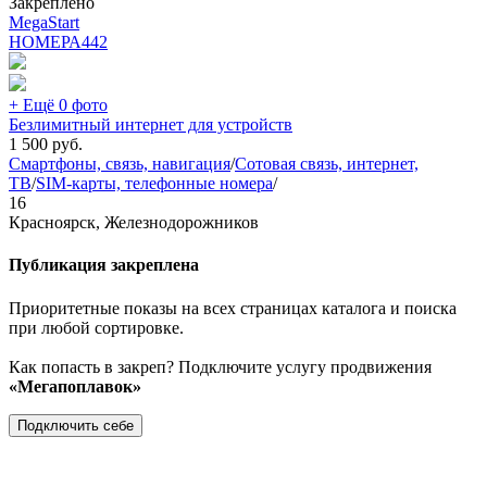
Закреплено
MegaStart
НОМЕРА
442
+ Ещё 0 фото
Безлимитный интернет для устройств
1 500
руб.
Смартфоны, связь, навигация
/
Сотовая связь, интернет,
ТВ
/
SIM-карты, телефонные номера
/
16
Красноярск, Железнодорожников
Публикация закреплена
Приоритетные показы на всех страницах каталога и поиска
при любой сортировке.
Как попасть в закреп? Подключите услугу продвижения
«Мегапоплавок»
Подключить себе