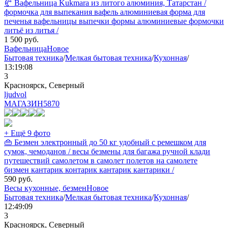
🥐 Вафельница Kukmara из литого алюминия, Татарстан /
формочка для выпекания вафель алюминиевая форма для
печенья вафельницы выпечки формы алюминиевые формочки
литьё из литья /
1 500
руб.
Вафельница
Новое
Бытовая техника
/
Мелкая бытовая техника
/
Кухонная
/
13:19:08
3
Красноярск, Северный
ljudvol
МАГАЗИН
5870
+ Ещё 9 фото
👜 Безмен электронный до 50 кг удобный с ремешком для
сумок, чемоданов / весы безмены для багажа ручной клади
путешествий самолетом в самолет полетов на самолете
бизмен кантарик контарик кантарик кантарики /
590
руб.
Весы кухонные, безмен
Новое
Бытовая техника
/
Мелкая бытовая техника
/
Кухонная
/
12:49:09
3
Красноярск, Северный