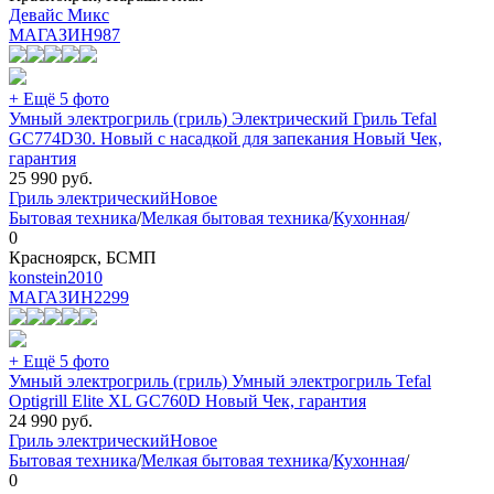
Девайс Микс
МАГАЗИН
987
+ Ещё 5 фото
Умный электрогриль (гриль) Электрический Гриль Tefal
GC774D30. Новый с насадкой для запекания Новый Чек,
гарантия
25 990
руб.
Гриль электрический
Новое
Бытовая техника
/
Мелкая бытовая техника
/
Кухонная
/
0
Красноярск, БСМП
konstein2010
МАГАЗИН
2299
+ Ещё 5 фото
Умный электрогриль (гриль) Умный электрогриль Tefal
Optigrill Elite XL GC760D Новый Чек, гарантия
24 990
руб.
Гриль электрический
Новое
Бытовая техника
/
Мелкая бытовая техника
/
Кухонная
/
0