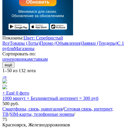
Показаны:
Цвет: Серебристый
Все
Товары (Лоты)
Промо (Объявления)
Заявки (Тендеры)
С 1
рубля
Магазины
Сортировать по:
цене
новинкам
ставкам
ещё
1–50 из 132 лота
→
+ Ещё 0 фото
1000 минут + Безлимитный интернет = 300 руб
500
руб.
Смартфоны, связь, навигация
/
Сотовая связь, интернет,
ТВ
/
SIM-карты, телефонные номера
/
75
Красноярск, Железнодорожников