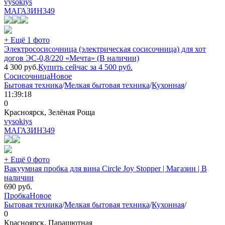
vysokiys
МАГАЗИН
349
+ Ещё 1 фото
Электрососисочница (электрическая сосисочница) для хот
догов ЭС-0,8/220 «Мечта» (В наличии)
4 300
руб.
Купить сейчас за
4 500
руб.
Сосисочница
Новое
Бытовая техника
/
Мелкая бытовая техника
/
Кухонная
/
11:39:18
0
Красноярск, Зелёная Роща
vysokiys
МАГАЗИН
349
+ Ещё 0 фото
Вакуумная пробка для вина Circle Joy Stopper | Магазин | В
наличии
690
руб.
Пробка
Новое
Бытовая техника
/
Мелкая бытовая техника
/
Кухонная
/
0
Красноярск, Парашютная