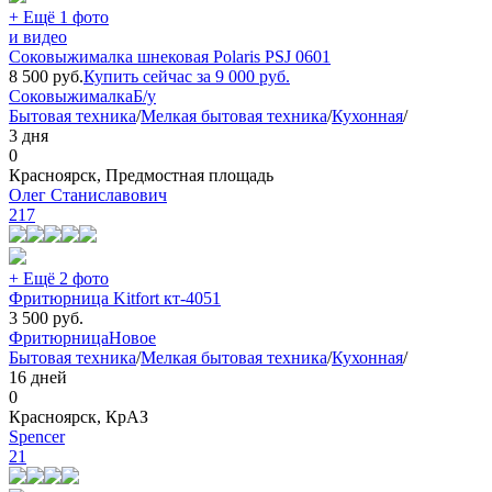
+ Ещё 1 фото
и видео
Соковыжималка шнековая Polaris PSJ 0601
8 500
руб.
Купить сейчас за
9 000
руб.
Соковыжималка
Б/у
Бытовая техника
/
Мелкая бытовая техника
/
Кухонная
/
3 дня
0
Красноярск, Предмостная площадь
Олег Станиславович
217
+ Ещё 2 фото
Фритюрница Kitfort кт-4051
3 500
руб.
Фритюрница
Новое
Бытовая техника
/
Мелкая бытовая техника
/
Кухонная
/
16 дней
0
Красноярск, КрАЗ
Spencer
21