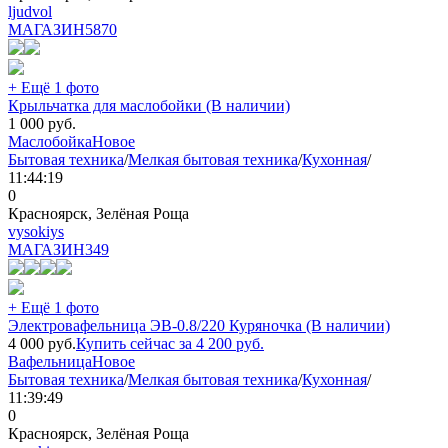
ljudvol
МАГАЗИН
5870
+ Ещё 1 фото
Крыльчатка для маслобойки (В наличии)
1 000
руб.
Маслобойка
Новое
Бытовая техника
/
Мелкая бытовая техника
/
Кухонная
/
11:44:19
0
Красноярск, Зелёная Роща
vysokiys
МАГАЗИН
349
+ Ещё 1 фото
Электровафельница ЭВ-0.8/220 Куряночка (В наличии)
4 000
руб.
Купить сейчас за
4 200
руб.
Вафельница
Новое
Бытовая техника
/
Мелкая бытовая техника
/
Кухонная
/
11:39:49
0
Красноярск, Зелёная Роща