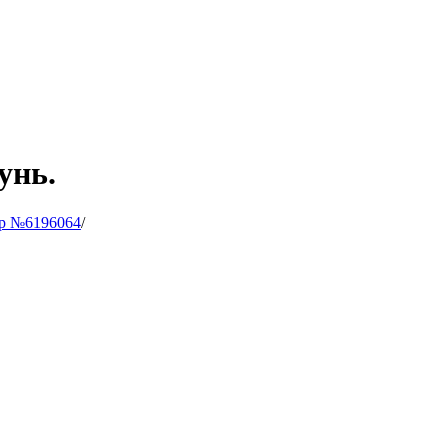
унь.
р №6196064
/