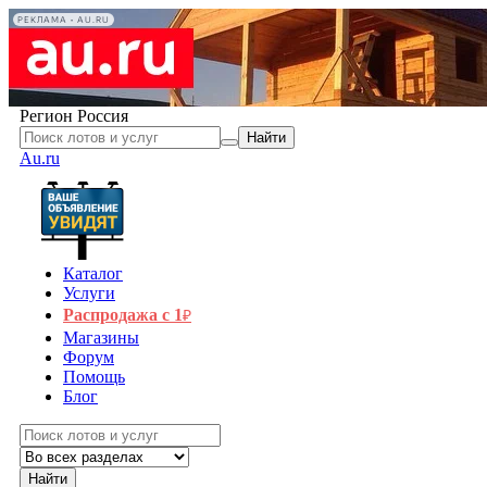
РЕКЛАМА • AU.RU
Регион
Россия
Найти
Au.ru
Каталог
Услуги
Распродажа с 1
₽
Магазины
Форум
Помощь
Блог
Найти