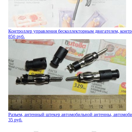
Контроллер управления бесколлекторным двигателем, контр
850
руб.
Разъем, антенный штекер автомобильной антенны, автомоби
35
руб.