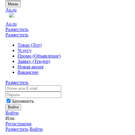
Меню
Au.ru
Au.ru
Разместить
Разместить
Товар (Лот)
Услугу
Промо (Объявление)
Заявку (Тендер)
Новая акция
Вакансию
Разместить
Запомнить
Войти
Войти
Или:
Регистрация
Разместить
Войти