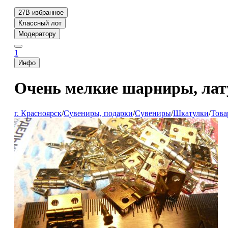
27
В избранное
Классный лот
Модератору
1
Инфо
Очень мелкие шарниры, лат
г. Красноярск
/
Сувениры, подарки
/
Сувениры
/
Шкатулки
/
Това