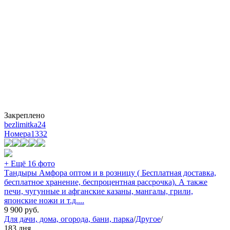
Закреплено
bezlimitka24
Номера
1332
+ Ещё 16 фото
Тандыры Амфора оптом и в розницу ( Бесплатная доставка,
бесплатное хранение, беспроцентная рассрочка). А также
печи, чугунные и афганские казаны, мангалы, грили,
японские ножи и т.д....
9 900
руб.
Для дачи, дома, огорода, бани, парка
/
Другое
/
183 дня