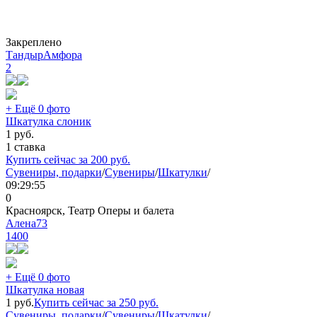
Закреплено
ТандырАмфора
2
+ Ещё 0 фото
Шкатулка слоник
1
руб.
1 ставка
Купить сейчас за
200
руб.
Сувениры, подарки
/
Сувениры
/
Шкатулки
/
09:29:55
0
Красноярск, Театр Оперы и балета
Алена73
1400
+ Ещё 0 фото
Шкатулка новая
1
руб.
Купить сейчас за
250
руб.
Сувениры, подарки
/
Сувениры
/
Шкатулки
/