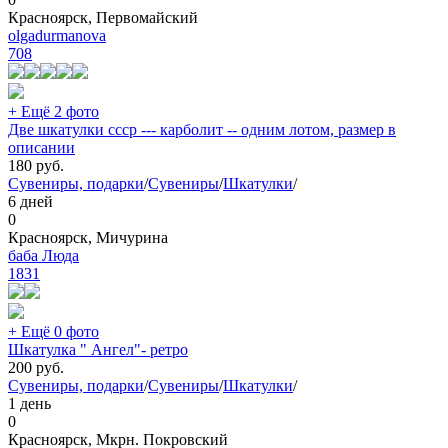
Красноярск, Первомайский
olgadurmanova
708
+ Ещё 2 фото
Две шкатулки ссср --- карболит -- одним лотом, размер в
описании
180
руб.
Сувениры, подарки
/
Сувениры
/
Шкатулки
/
6 дней
0
Красноярск, Мичурина
баба Люда
1831
+ Ещё 0 фото
Шкатулка " Ангел"- ретро
200
руб.
Сувениры, подарки
/
Сувениры
/
Шкатулки
/
1 день
0
Красноярск, Мкрн. Покровский