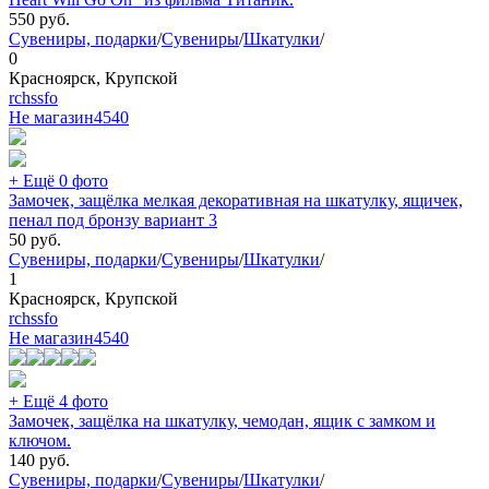
550
руб.
Сувениры, подарки
/
Сувениры
/
Шкатулки
/
0
Красноярск, Крупской
rchssfo
Не магазин
4540
+ Ещё 0 фото
Замочек, защёлка мелкая декоративная на шкатулку, ящичек,
пенал под бронзу вариант 3
50
руб.
Сувениры, подарки
/
Сувениры
/
Шкатулки
/
1
Красноярск, Крупской
rchssfo
Не магазин
4540
+ Ещё 4 фото
Замочек, защёлка на шкатулку, чемодан, ящик с замком и
ключом.
140
руб.
Сувениры, подарки
/
Сувениры
/
Шкатулки
/