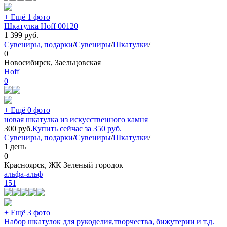
+ Ещё 1 фото
Шкатулка Hoff 00120
1 399
руб.
Сувениры, подарки
/
Сувениры
/
Шкатулки
/
0
Новосибирск, Заельцовская
Hoff
0
+ Ещё 0 фото
новая шкатулка из искусственного камня
300
руб.
Купить сейчас за
350
руб.
Сувениры, подарки
/
Сувениры
/
Шкатулки
/
1 день
0
Красноярск, ЖК Зеленый городок
альфа-альф
151
+ Ещё 3 фото
Набор шкатулок для рукоделия,творчества, бижутерии и т.д.