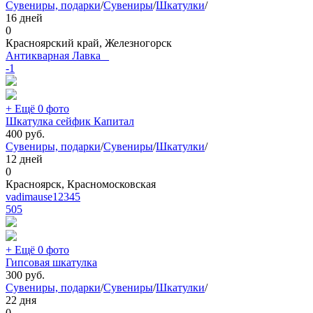
Сувениры, подарки
/
Сувениры
/
Шкатулки
/
16 дней
0
Красноярский край, Железногорск
Антикварная Лавка _
-1
+ Ещё 0 фото
Шкатулка сейфик Капитал
400
руб.
Сувениры, подарки
/
Сувениры
/
Шкатулки
/
12 дней
0
Красноярск, Красномосковская
vadimause12345
505
+ Ещё 0 фото
Гипсовая шкатулка
300
руб.
Сувениры, подарки
/
Сувениры
/
Шкатулки
/
22 дня
0