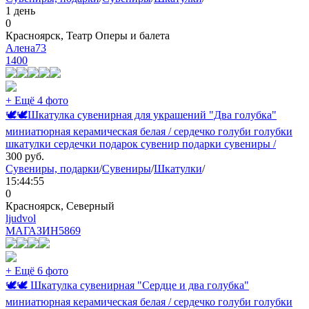
1 день
0
Красноярск, Театр Оперы и балета
Алена73
1400
+ Ещё 4 фото
🕊🕊Шкатулка сувенирная для украшений "Два голубка"
миниатюрная керамическая белая / сердечко голуби голубки
шкатулки сердечки подарок сувенир подарки сувениры /
300
руб.
Сувениры, подарки
/
Сувениры
/
Шкатулки
/
15:44:55
0
Красноярск, Северный
ljudvol
МАГАЗИН
5869
+ Ещё 6 фото
🕊🕊 Шкатулка сувенирная "Сердце и два голубка"
миниатюрная керамическая белая / сердечко голуби голубки