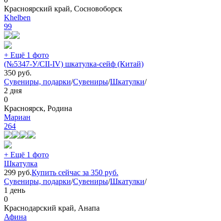
Красноярский край, Сосновоборск
Khelben
99
+ Ещё 1 фото
(№5347-У/CII-IV) шкатулка-сейф (Китай)
350
руб.
Сувениры, подарки
/
Сувениры
/
Шкатулки
/
2 дня
0
Красноярск, Родина
Мариан
264
+ Ещё 1 фото
Шкатулка
299
руб.
Купить сейчас за
350
руб.
Сувениры, подарки
/
Сувениры
/
Шкатулки
/
1 день
0
Краснодарский край, Анапа
Афина