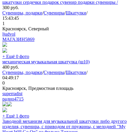
шкатулки сердечки подарок сувенир подарки сувениры /
300
руб.
Сувениры, подарки
/
Сувениры
/
Шкатулки
/
15:43:45
1
Красноярск, Северный
ljudvol
МАГАЗИН
5869
+ Ещё 0 фото
механическая музыкальная шкатулка (ш10)
400
руб.
Сувениры, подарки
/
Сувениры
/
Шкатулки
/
04:49:17
0
Красноярск, Предмостная площадь
superradist
радио
4715
+ Ещё 1 фото
Заводной механизм для музыкальной шкатулки либо другого
изделия, сувенира, с приводом от пружины, с мелодией "My
Heart Will Go On" из фильма Титаник.