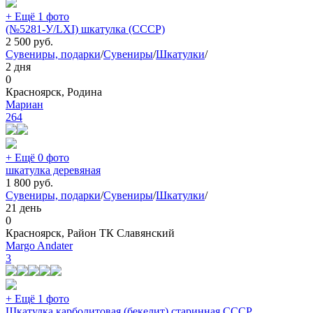
+ Ещё 1 фото
(№5281-У/LXI) шкатулка (СССР)
2 500
руб.
Сувениры, подарки
/
Сувениры
/
Шкатулки
/
2 дня
0
Красноярск, Родина
Мариан
264
+ Ещё 0 фото
шкатулка деревяная
1 800
руб.
Сувениры, подарки
/
Сувениры
/
Шкатулки
/
21 день
0
Красноярск, Район ТК Славянский
Margo Andater
3
+ Ещё 1 фото
Шкатулка карболитовая (бекелит) старинная СССР