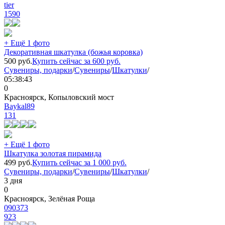
tier
1590
+ Ещё 1 фото
Декоративная шкатулка (божья коровка)
500
руб.
Купить сейчас за
600
руб.
Сувениры, подарки
/
Сувениры
/
Шкатулки
/
05:38:43
0
Красноярск, Копыловский мост
Baykal89
131
+ Ещё 1 фото
Шкатулка золотая пирамида
499
руб.
Купить сейчас за
1 000
руб.
Сувениры, подарки
/
Сувениры
/
Шкатулки
/
3 дня
0
Красноярск, Зелёная Роща
090373
923