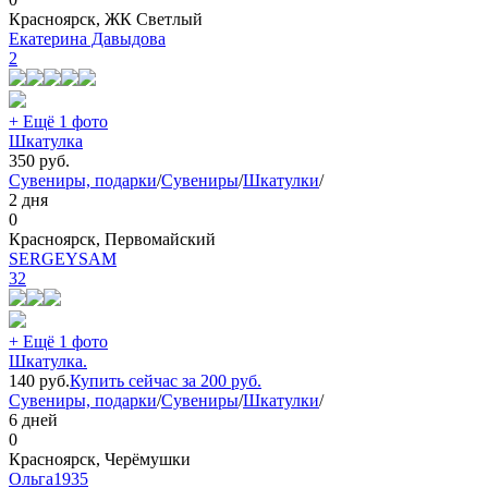
Красноярск, ЖК Светлый
Екатерина Давыдова
2
+ Ещё 1 фото
Шкатулка
350
руб.
Сувениры, подарки
/
Сувениры
/
Шкатулки
/
2 дня
0
Красноярск, Первомайский
SERGEYSAM
32
+ Ещё 1 фото
Шкатулка.
140
руб.
Купить сейчас за
200
руб.
Сувениры, подарки
/
Сувениры
/
Шкатулки
/
6 дней
0
Красноярск, Черёмушки
Ольга1935