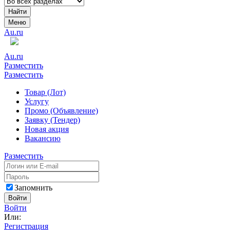
Найти
Меню
Au.ru
Au.ru
Разместить
Разместить
Товар (Лот)
Услугу
Промо (Объявление)
Заявку (Тендер)
Новая акция
Вакансию
Разместить
Запомнить
Войти
Войти
Или:
Регистрация