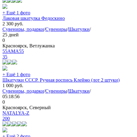
+ Ещё 1 фото
Лаковая шкатулка Федоскино
2 300
руб.
Сувениры, подарки
/
Сувениры
/
Шкатулки
/
25 дней
0
Красноярск, Ветлужанка
55AMA55
35
+ Ещё 1 фото
Шкатулки СССР. Ручная роспись Клеймо (лот 2 штуки)
1 000
руб.
Сувениры, подарки
/
Сувениры
/
Шкатулки
/
05:18:56
0
Красноярск, Северный
NATALYA-Z
200
+ Ещё 2 фото