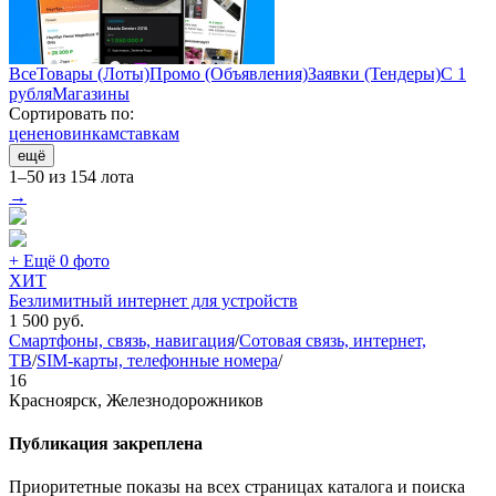
Все
Товары (Лоты)
Промо (Объявления)
Заявки (Тендеры)
С 1
рубля
Магазины
Сортировать по:
цене
новинкам
ставкам
ещё
1–50 из 154 лота
→
+ Ещё 0 фото
ХИТ
Безлимитный интернет для устройств
1 500
руб.
Смартфоны, связь, навигация
/
Сотовая связь, интернет,
ТВ
/
SIM-карты, телефонные номера
/
16
Красноярск, Железнодорожников
Публикация закреплена
Приоритетные показы на всех страницах каталога и поиска