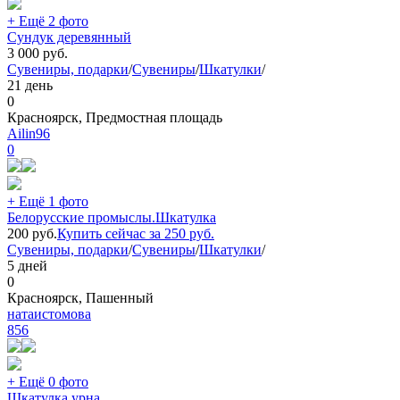
+ Ещё 2 фото
Сундук деревянный
3 000
руб.
Сувениры, подарки
/
Сувениры
/
Шкатулки
/
21 день
0
Красноярск, Предмостная площадь
Ailin96
0
+ Ещё 1 фото
Белорусские промыслы.Шкатулка
200
руб.
Купить сейчас за
250
руб.
Сувениры, подарки
/
Сувениры
/
Шкатулки
/
5 дней
0
Красноярск, Пашенный
натаистомова
856
+ Ещё 0 фото
Шкатулка урна