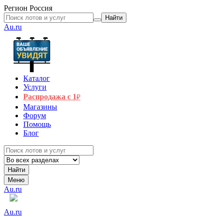
Регион
Россия
Найти
Au.ru
Каталог
Услуги
Распродажа с 1
₽
Магазины
Форум
Помощь
Блог
Найти
Меню
Au.ru
Au.ru