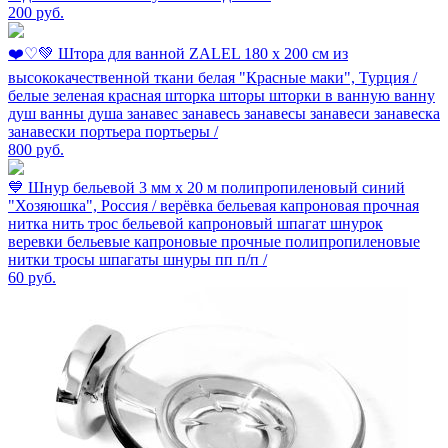
200
руб.
❤️️♡💚 Штора для ванной ZALEL 180 х 200 см из
высококачественной ткани белая "Красные маки", Турция /
белые зеленая красная шторка шторы шторки в ванную ванну
душ ванны душа занавес занавесь занавесы занавеси занавеска
занавески портьера портьеры /
800
руб.
💙 Шнур бельевой 3 мм х 20 м полипропиленовый синий
"Хозяюшка", Россия / верёвка бельевая капроновая прочная
нитка нить трос бельевой капроновый шпагат шнурок
веревки бельевые капроновые прочные полипропиленовые
нитки тросы шпагаты шнуры пп п/п /
60
руб.