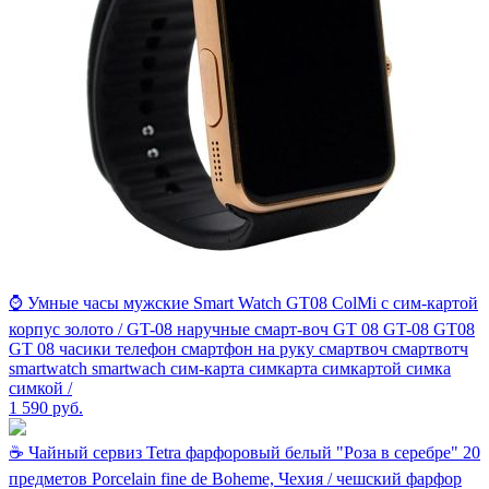
⌚ Умные часы мужские Smart Watch GT08 ColMi с сим-картой
корпус золото / GT-08 наручные смарт-воч GT 08 GT-08 GT08
GT 08 часики телефон смартфон на руку смартвоч смартвотч
smartwatch smartwach сим-карта симкарта симкартой симка
симкой /
1 590
руб.
☕ Чайный сервиз Tetra фарфоровый белый "Роза в серебре" 20
предметов Porcelain fine de Boheme, Чехия / чешский фарфор