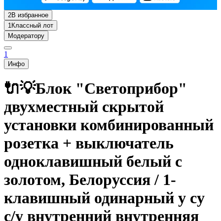
2
В избранное
1
Классный лот
Модератору
1
Инфо
🔌💡Блок "Светоприбор"
двухместный скрытой
установки комбинированный
розетка + выключатель
одноклавишный белый с
золотом, Белоруссия / 1-
клавишный одинарный у су
с/у внутренний внутренняя