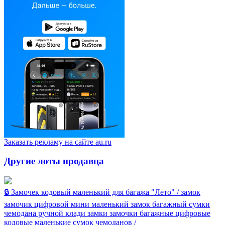
Заказать рекламу на сайте au.ru
Другие лоты продавца
🔒 Замочек кодовый маленький для багажа "Лето" / замок
замочик цифровой мини маленький замок багажный сумки
чемодана ручной клади замки замочки багажные цифровые
кодовые маленькие сумок чемоданов /