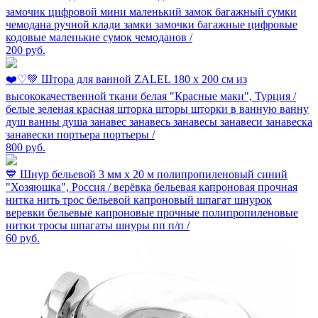
замочик цифровой мини маленький замок багажный сумки
чемодана ручной клади замки замочки багажные цифровые
кодовые маленькие сумок чемоданов /
200
руб.
❤️️♡💚 Штора для ванной ZALEL 180 х 200 см из
высококачественной ткани белая "Красные маки", Турция /
белые зеленая красная шторка шторы шторки в ванную ванну
душ ванны душа занавес занавесь занавесы занавеси занавеска
занавески портьера портьеры /
800
руб.
💙 Шнур бельевой 3 мм х 20 м полипропиленовый синий
"Хозяюшка", Россия / верёвка бельевая капроновая прочная
нитка нить трос бельевой капроновый шпагат шнурок
веревки бельевые капроновые прочные полипропиленовые
нитки тросы шпагаты шнуры пп п/п /
60
руб.