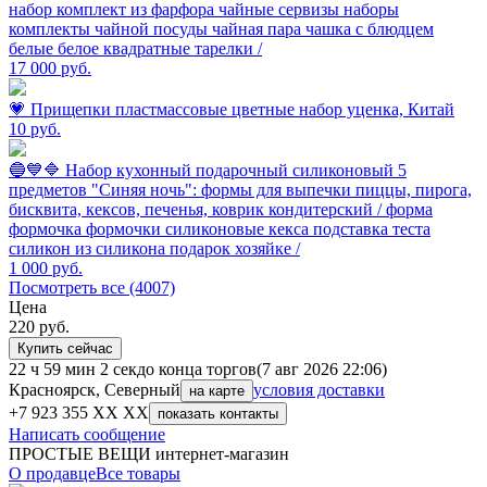
набор комплект из фарфора чайные сервизы наборы
комплекты чайной посуды чайная пара чашка с блюдцем
белые белое квадратные тарелки /
17 000
руб.
💗 Прищепки пластмассовые цветные набор уценка, Китай
10
руб.
🔵💙🔷 Набор кухонный подарочный силиконовый 5
предметов "Синяя ночь": формы для выпечки пиццы, пирога,
бисквита, кексов, печенья, коврик кондитерский / форма
формочка формочки силиконовые кекса подставка теста
силикон из силикона подарок хозяйке /
1 000
руб.
Посмотреть все (4007)
Цена
220
руб.
Купить сейчас
22 ч 59 мин 2 сек
до конца торгов
(7 авг 2026 22:06)
Красноярск, Северный
условия доставки
на карте
+7 923 355 XX XX
показать контакты
Написать сообщение
ПРОСТЫЕ ВЕЩИ интернет-магазин
О продавце
Все товары