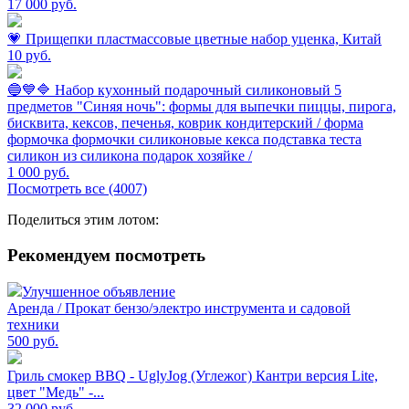
17 000
руб.
💗 Прищепки пластмассовые цветные набор уценка, Китай
10
руб.
🔵💙🔷 Набор кухонный подарочный силиконовый 5
предметов "Синяя ночь": формы для выпечки пиццы, пирога,
бисквита, кексов, печенья, коврик кондитерский / форма
формочка формочки силиконовые кекса подставка теста
силикон из силикона подарок хозяйке /
1 000
руб.
Посмотреть все (4007)
Поделиться этим лотом:
Рекомендуем посмотреть
Улучшенное объявление
Аренда / Прокат бензо/электро инструмента и садовой
техники
500
руб.
Гриль смокер BBQ - UglyJog (Углежог) Кантри версия Lite,
цвет "Медь" -...
32 000
руб.