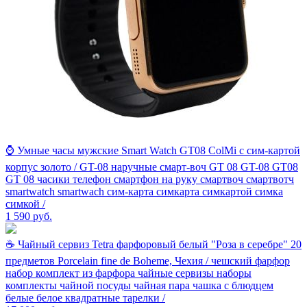
⌚ Умные часы мужские Smart Watch GT08 ColMi с сим-картой
корпус золото / GT-08 наручные смарт-воч GT 08 GT-08 GT08
GT 08 часики телефон смартфон на руку смартвоч смартвотч
smartwatch smartwach сим-карта симкарта симкартой симка
симкой /
1 590
руб.
☕ Чайный сервиз Tetra фарфоровый белый "Роза в серебре" 20
предметов Porcelain fine de Boheme, Чехия / чешский фарфор
набор комплект из фарфора чайные сервизы наборы
комплекты чайной посуды чайная пара чашка с блюдцем
белые белое квадратные тарелки /