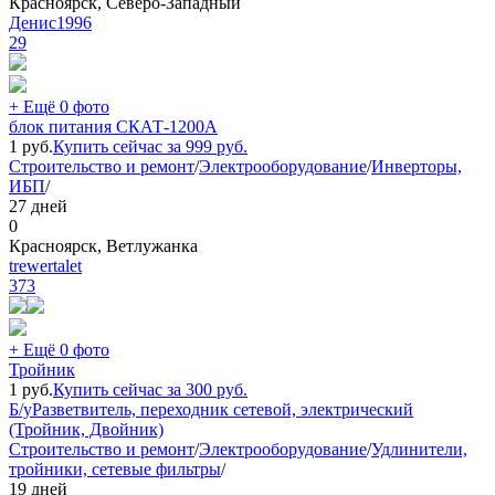
Красноярск, Северо-Западный
Денис1996
29
+ Ещё 0 фото
блок питания СКАТ-1200А
1
руб.
Купить сейчас за
999
руб.
Строительство и ремонт
/
Электрооборудование
/
Инверторы,
ИБП
/
27 дней
0
Красноярск, Ветлужанка
trewertalet
373
+ Ещё 0 фото
Тройник
1
руб.
Купить сейчас за
300
руб.
Б/у
Разветвитель, переходник сетевой, электрический
(Тройник, Двойник)
Строительство и ремонт
/
Электрооборудование
/
Удлинители,
тройники, сетевые фильтры
/
19 дней