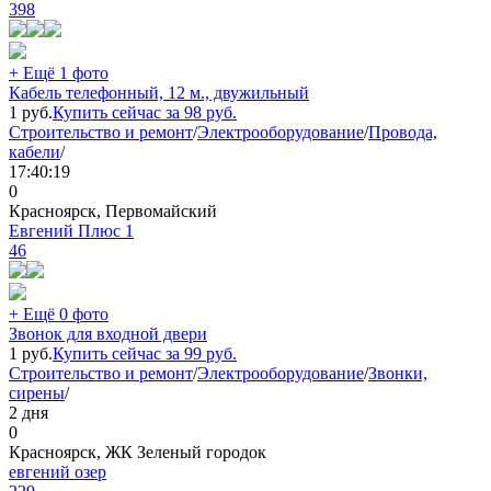
398
+ Ещё 1 фото
Кабель телефонный, 12 м., двужильный
1
руб.
Купить сейчас за
98
руб.
Строительство и ремонт
/
Электрооборудование
/
Провода,
кабели
/
17:40:19
0
Красноярск, Первомайский
Евгений Плюс 1
46
+ Ещё 0 фото
Звонок для входной двери
1
руб.
Купить сейчас за
99
руб.
Строительство и ремонт
/
Электрооборудование
/
Звонки,
сирены
/
2 дня
0
Красноярск, ЖК Зеленый городок
евгений озер