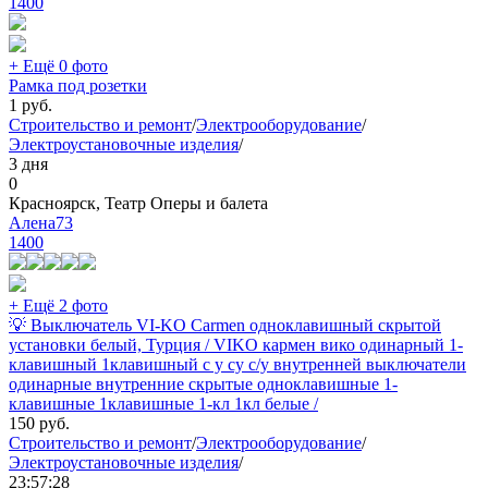
1400
+ Ещё 0 фото
Рамка под розетки
1
руб.
Строительство и ремонт
/
Электрооборудование
/
Электроустановочные изделия
/
3 дня
0
Красноярск, Театр Оперы и балета
Алена73
1400
+ Ещё 2 фото
💡 Выключатель VI-KO Carmen одноклавишный скрытой
установки белый, Турция / VIKO кармен вико одинарный 1-
клавишный 1клавишный с у су с/у внутренней выключатели
одинарные внутренние скрытые одноклавишные 1-
клавишные 1клавишные 1-кл 1кл белые /
150
руб.
Строительство и ремонт
/
Электрооборудование
/
Электроустановочные изделия
/
23:57:28