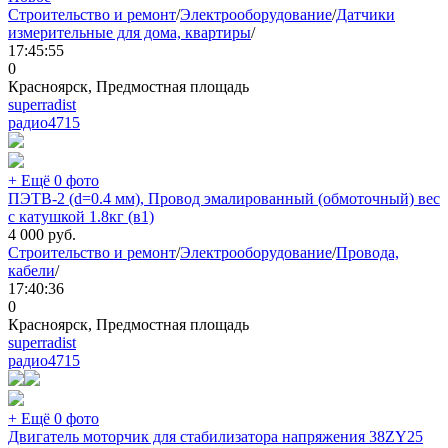
Строительство и ремонт
/
Электрооборудование
/
Датчики
измерительные для дома, квартиры
/
17:45:55
0
Красноярск, Предмостная площадь
superradist
радио
4715
+ Ещё 0 фото
ПЭТВ-2 (d=0.4 мм), Провод эмалированный (обмоточный) вес
с катушкой 1.8кг (в1)
4 000
руб.
Строительство и ремонт
/
Электрооборудование
/
Провода,
кабели
/
17:40:36
0
Красноярск, Предмостная площадь
superradist
радио
4715
+ Ещё 0 фото
Двигатель моторчик для стабилизатора напряжения 38ZY25