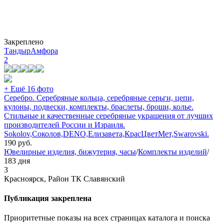
Закреплено
ТандырАмфора
2
+ Ещё 16 фото
Серебро. Серебряные кольца, серебряные серьги, цепи,
кулоны, подвески, комплекты, браслеты, броши, колье.
Стильные и качественные серебряные украшения от лучших
производителей России и Израиля.
Sokolov,Соколов,DENO,Елизавета,КрасЦветМет,Swarovski.
190
руб.
Ювелирные изделия, бижутерия, часы
/
Комплекты изделий
/
183 дня
3
Красноярск, Район ТК Славянский
Публикация закреплена
Приоритетные показы на всех страницах каталога и поиска