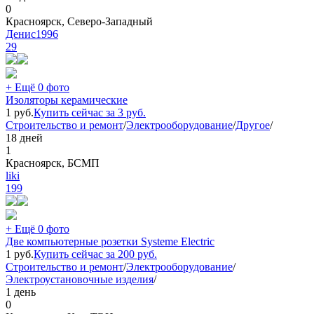
0
Красноярск, Северо-Западный
Денис1996
29
+ Ещё 0 фото
Изоляторы керамические
1
руб.
Купить сейчас за
3
руб.
Строительство и ремонт
/
Электрооборудование
/
Другое
/
18 дней
1
Красноярск, БСМП
liki
199
+ Ещё 0 фото
Две компьютерные розетки Systeme Electric
1
руб.
Купить сейчас за
200
руб.
Строительство и ремонт
/
Электрооборудование
/
Электроустановочные изделия
/
1 день
0