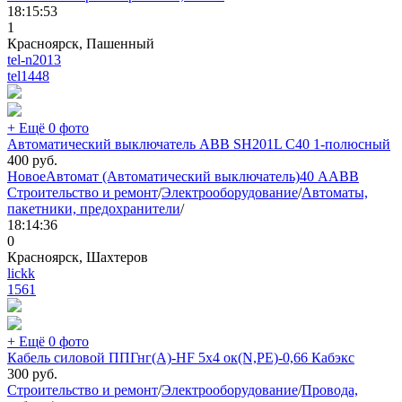
18:15:53
1
Красноярск, Пашенный
tel-n2013
tel
1448
+ Ещё 0 фото
Автоматический выключатель ABB SH201L C40 1-полюсный
400
руб.
Новое
Автомат (Автоматический выключатель)
40 А
ABB
Строительство и ремонт
/
Электрооборудование
/
Автоматы,
пакетники, предохранители
/
18:14:36
0
Красноярск, Шахтеров
lickk
1561
+ Ещё 0 фото
Кабель силовой ППГнг(А)-HF 5х4 ок(N,PE)-0,66 Кабэкс
300
руб.
Строительство и ремонт
/
Электрооборудование
/
Провода,