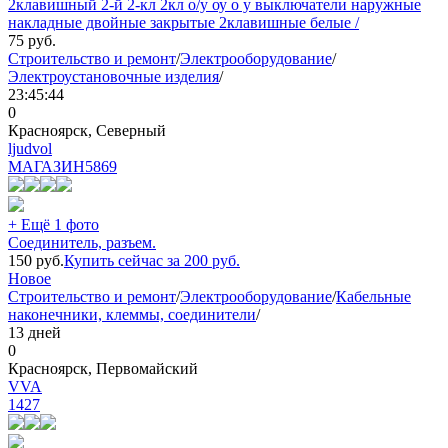
2клавишный 2-й 2-кл 2кл о/у оу о у выключатели наружные
накладные двойные закрытые 2клавишные белые /
75
руб.
Строительство и ремонт
/
Электрооборудование
/
Электроустановочные изделия
/
23:45:44
0
Красноярск, Северный
ljudvol
МАГАЗИН
5869
+ Ещё 1 фото
Соединитель, разъем.
150
руб.
Купить сейчас за
200
руб.
Новое
Строительство и ремонт
/
Электрооборудование
/
Кабельные
наконечники, клеммы, соединители
/
13 дней
0
Красноярск, Первомайский
VVA
1427