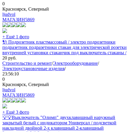
0
Красноярск, Северный
ljudvol
МАГАЗИН
5869
+ Ещё 1 фото
🔌 Подрозетник пластмассовый / электро подрозетники
подразетник подразетники стакан для электрической розетки
внутренней установки стаканчик под выключатель стаканы /
20
руб.
Строительство и ремонт
/
Электрооборудование
/
Электроустановочные изделия
/
23:56:10
0
Красноярск, Северный
ljudvol
МАГАЗИН
5869
+ Ещё 3 фото
💡💡Выключатель "Олимп" двухклавишный наружный
закрытый белый с индикатором Универсал / подсветкой
накладной двойной 2-х клавишный 2-клавишный