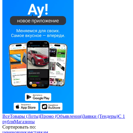
Все
Товары (Лоты)
Промо (Объявления)
Заявки (Тендеры)
С 1
рубля
Магазины
Сортировать по:
цене
новинкам
ставкам