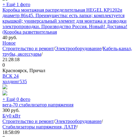
+ Ещё 1 фото
Коробка монтажная распределительная HEGEL КР1202и
диаметр 86х45. Преимущества: есть лапки; комплектуется
крышкой; универсальный элемент для монтажа и разводки
электропроводки. Производство Россия. Новый! Доставка!
(Коробка разветвительная
40
руб.
Новое
Строительство и ремонт
/
Электрооборудование
/
Кабель-канал,
трубы, аксессуары
/
21:28:18
0
Красноярск, Причал
ВСК 24
холдинг
535
+ Ещё 0 фото
вега-70 стабилизатор напряжения
300
руб.
Б/у
0 кВт
Строительство и ремонт
/
Электрооборудование
/
Стабилизаторы напряжения, ЛАТР
/
18:58:09