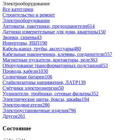
Электрооборудование
Все категории
Строительство и ремонт
Электрооборудование
Автоматы, пакетники, предохранители
614
Датчики измерительные для дома, квартиры
150
Звонки, сирены
43
Инверторы, ИБП
190
Кабель-канал, трубы, аксессуары
480
Кабельные наконечники, клеммы, соединители
557
Магнитные пускатели, контакторы, реле
363
Оборудование трансформаторных подстанций
53
Провода, кабели
1030
Солнечные батареи
106
Стабилизаторы напряжения, ЛАТР
139
Счётчики электроэнергии
50
Удлинители, тройники, сетевые фильтры
352
Электрические щиты, боксы, шкафы
194
Электродвигатели
286
Электроустановочные изделия
796
Другое
261
Состояние