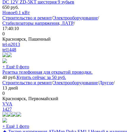
DC 12V ZD-5KT шестерня 9 зубьев
650
руб.
Новое
0.1 кВт
Строительство и ремонт
/
Электрооборудование
/
Стабилизаторы напряжения, ЛАТР
/
17:40:10
0
Красноярск, Пашенный
tel-n2013
tel
1448
+ Ещё 0 фото
Розетка телефонная для открытой проводки.
40
руб.
Купить сейчас за
50
руб.
Строительство и ремонт
/
Электрооборудование
/
Другое
/
13 дней
0
Красноярск, Первомайский
VVA
1427
+ Ещё 1 фото
🔥 Тестер напряжения ATuMan Duka EM1 I Новый в наличии,