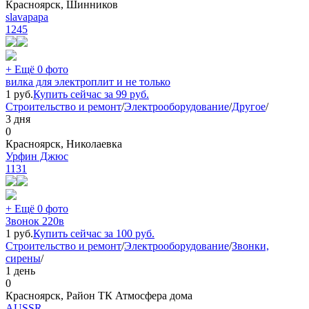
Красноярск, Шинников
slavapapa
1245
+ Ещё 0 фото
вилка для электроплит и не только
1
руб.
Купить сейчас за
99
руб.
Строительство и ремонт
/
Электрооборудование
/
Другое
/
3 дня
0
Красноярск, Николаевка
Урфин Джюс
1131
+ Ещё 0 фото
Звонок 220в
1
руб.
Купить сейчас за
100
руб.
Строительство и ремонт
/
Электрооборудование
/
Звонки,
сирены
/
1 день
0
Красноярск, Район ТК Атмосфера дома
AUSSR