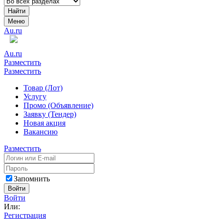
Найти
Меню
Au.ru
Au.ru
Разместить
Разместить
Товар (Лот)
Услугу
Промо (Объявление)
Заявку (Тендер)
Новая акция
Вакансию
Разместить
Запомнить
Войти
Войти
Или:
Регистрация