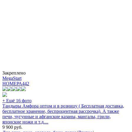
Закреплено
MegaStart
НОМЕРА
442
+ Ещё 16 фото
Тандыры Амфора оптом и в розницу ( Бесплатная доставка,
бесплатное хранение, беспроцентная рассрочка). А также
печи, чугунные и афганские казаны, мангалы, грили,
японские ножи и т.д....
9 900
руб.