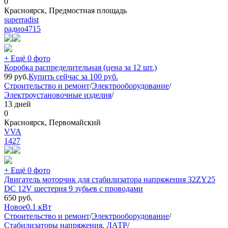
0
Красноярск, Предмостная площадь
superradist
радио
4715
+ Ещё 0 фото
Коробка распределительная (цена за 12 шт.)
99
руб.
Купить сейчас за
100
руб.
Строительство и ремонт
/
Электрооборудование
/
Электроустановочные изделия
/
13 дней
0
Красноярск, Первомайский
VVA
1427
+ Ещё 0 фото
Двигатель моторчик для стабилизатора напряжения 32ZY25
DC 12V шестерня 9 зубьев с проводами
650
руб.
Новое
0.1 кВт
Строительство и ремонт
/
Электрооборудование
/
Стабилизаторы напряжения, ЛАТР
/