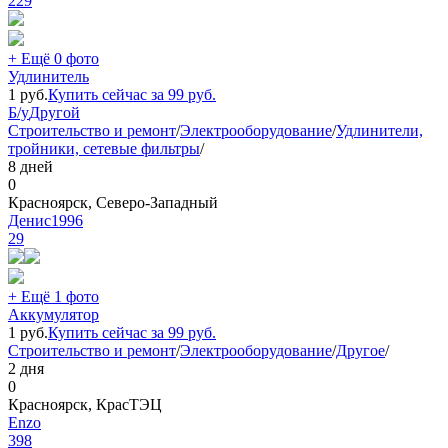
229
+ Ещё 0 фото
Удлинитель
1
руб.
Купить сейчас за
99
руб.
Б/у
Другой
Строительство и ремонт
/
Электрооборудование
/
Удлинители,
тройники, сетевые фильтры
/
8 дней
0
Красноярск, Северо-Западный
Денис1996
29
+ Ещё 1 фото
Аккумулятор
1
руб.
Купить сейчас за
99
руб.
Строительство и ремонт
/
Электрооборудование
/
Другое
/
2 дня
0
Красноярск, КрасТЭЦ
Еnzo
398