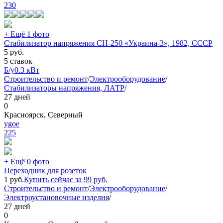
230
+ Ещё 1 фото
Стабилизатор напряжения СН-250 «Украина-3», 1982, СССР
5
руб.
5 ставок
Б/у
0.3 кВт
Строительство и ремонт
/
Электрооборудование
/
Стабилизаторы напряжения, ЛАТР
/
27 дней
0
Красноярск, Северный
ygoe
225
+ Ещё 0 фото
Переходник для розеток
1
руб.
Купить сейчас за
99
руб.
Строительство и ремонт
/
Электрооборудование
/
Электроустановочные изделия
/
27 дней
0