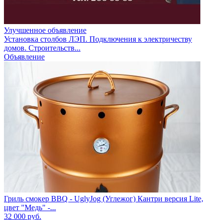
Улучшенное объявление
Установка столбов ЛЭП. Подключения к электричеству
домов. Строительств...
Объявление
Гриль смокер BBQ - UglyJog (Углежог) Кантри версия Lite,
цвет "Медь" -...
32 000
руб.