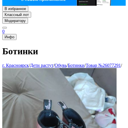
В избранное
Классный лот
Модератору
0
Инфо
Ботинки
г. Красноярск
/
Дети растут
/
Обувь
/
Ботинки
/
Товар №26077291
/