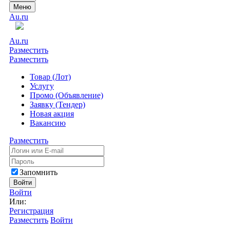
Меню
Au.ru
Au.ru
Разместить
Разместить
Товар (Лот)
Услугу
Промо (Объявление)
Заявку (Тендер)
Новая акция
Вакансию
Разместить
Запомнить
Войти
Войти
Или:
Регистрация
Разместить
Войти