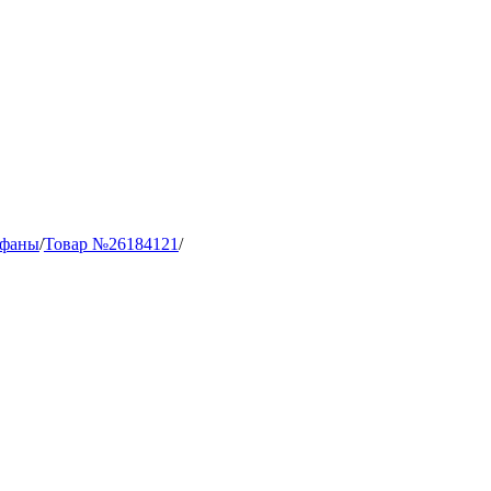
афаны
/
Товар №26184121
/