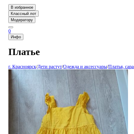
В избранное
Классный лот
Модератору
0
Инфо
Платье
г. Красноярск
/
Дети растут
/
Одежда и аксессуары
/
Платья, сар