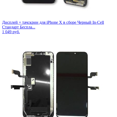
Дисплей + тачскрин для iPhone X в сборе Черный In-Cell
Стандарт Беспла...
1 049
руб.