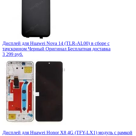
Дисплей для Huawei Nova 14 (TLR-AL00) в сборе с
тачскрином Черный Оригинал Бесплатная доставка
3 299
руб.
Дисплей для Huawei Honor X8 4G (TFY-LX1) модуль с рамкой