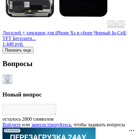
Дисплей + тачскрин для iPhone Xs в сборе Черный In-Cell/
TFT Бесплатн...
1 449
руб.
Показать еще
Вопросы
Новый вопрос
осталось
2800
символов
Войдите
или
зарегистрируйтесь
, чтобы задавать вопросы
РЕКЛАМА