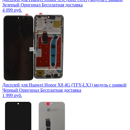
Зеленый Оригинал Бесплатная доставка
4 099
руб.
Дисплей для Huawei Honor X8 4G (TFY-LX1) модуль с рамкой
Черный Оригинал Бесплатная доставка
1 999
руб.