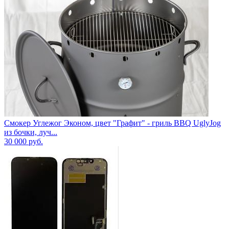
Смокер Углежог Эконом, цвет "Графит" - гриль BBQ UglyJog
из бочки, луч...
30 000
руб.