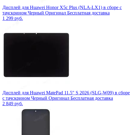
Дисплей для Huawei Honor X5c Plus (NLA-LX1) в сборе с
тачскрином Черный Оригинал Бесплатная доставка
1 299
руб.
Дисплей для Huawei MatePad 11.5" S 2026 (SLG-W09) в сборе
с тачскрином Черный Оригинал Бесплатная доставка
2 849
руб.