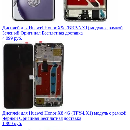
Дисплей для Huawei Honor X9c (BRP-NX1) модуль с рамкой
Зеленый Оригинал Бесплатная доставка
4 099
руб.
Дисплей для Huawei Honor X8 4G (TFY-LX1) модуль с рамкой
Черный Оригинал Бесплатная доставка
1 999
руб.