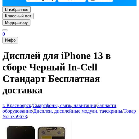
В избранное
Классный лот
Модератору
0
Инфо
Дисплей для iPhone 13 в
сборе Черный In-Cell
Стандарт Бесплатная
доставка
г. Красноярск
/
Смартфоны, связь, навигация
/
Запчасти,
оборудование
/
Дисплеи, дисплейные модули, тачскрины
/
Товар
№25359673
/