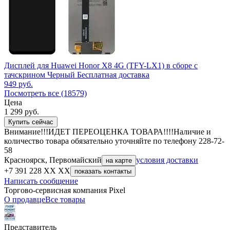
Дисплей для Huawei Honor X8 4G (TFY-LX1) в сборе с
тачскрином Черный Бесплатная доставка
949
руб.
Посмотреть все (18579)
Цена
1 299
руб.
Купить сейчас
Внимание!!!ИДЕТ ПЕРЕОЦЕНКА ТОВАРА!!!!Наличие и
количество товара обязательно уточняйте по телефону 228-72-
58
Красноярск, Первомайский
условия доставки
на карте
+7 391 228 XX XX
показать контакты
Написать сообщение
Торгово-сервисная компания Pixel
О продавце
Все товары
Представитель