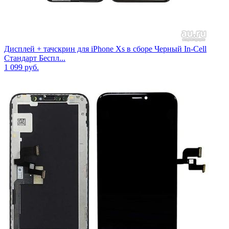
Дисплей + тачскрин для iPhone Xs в сборе Черный In-Cell
Стандарт Беспл...
1 099
руб.