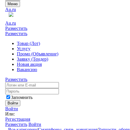
Меню
Au.ru
Au.ru
Разместить
Разместить
Товар (Лот)
Услугу
Промо (Объявление)
Заявку (Тендер)
Новая акция
Вакансию
Разместить
Запомнить
Войти
Войти
Или:
Регистрация
Разместить
Войти
Все категории
/
Смартфоны, связь, навигация
/
Запчасти, обор