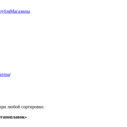
рубля
Магазины
атера
/
при любой сортировке.
гапоплавок»