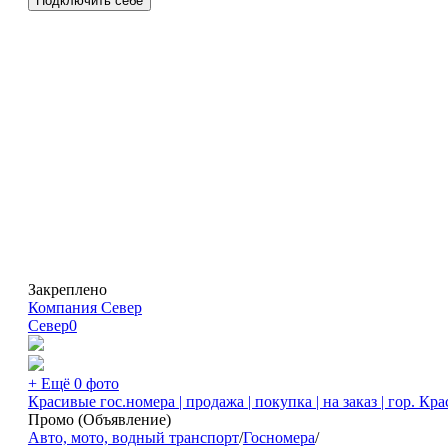
Подключить себе
Закреплено
Компания Север
Север
0
+ Ещё 0 фото
Красивые гос.номера | продажа | покупка | на заказ | гор. Кр
Промо (Объявление)
Авто, мото, водный транспорт
/
Госномера
/