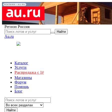
РЕКЛАМА • AU.RU
Регион
Россия
Найти
Au.ru
Каталог
Услуги
Распродажа с 1
₽
Магазины
Форум
Помощь
Блог
Найти