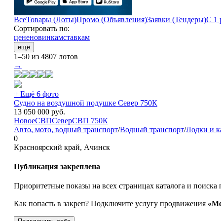
Все
Товары (Лоты)
Промо (Объявления)
Заявки (Тендеры)
С 1 
Сортировать по:
цене
новинкам
ставкам
ещё
1–50 из 4807 лотов
→
+ Ещё 6 фото
Судно на воздушной подушке Север 750К
13 050 000
руб.
Новое
СВП
Север
СВП 750К
Авто, мото, водный транспорт
/
Водный транспорт
/
Лодки и к
0
Красноярский край, Ачинск
Публикация закреплена
Приоритетные показы на всех страницах каталога и поиска 
Как попасть в закреп? Подключите услугу продвижения
«Ме