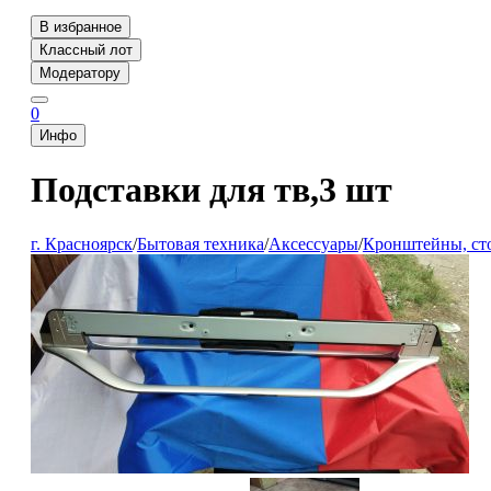
В избранное
Классный лот
Модератору
0
Инфо
Подставки для тв,3 шт
г. Красноярск
/
Бытовая техника
/
Аксессуары
/
Кронштейны, сто