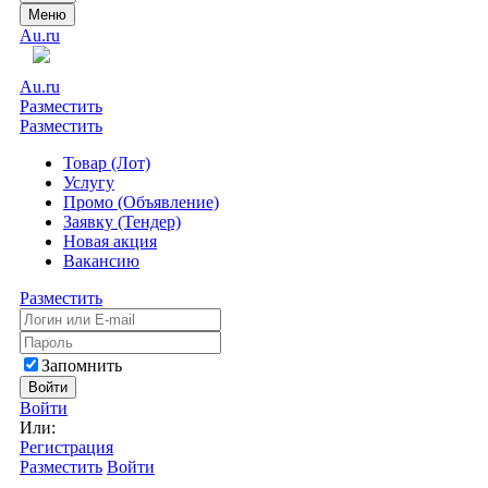
Меню
Au.ru
Au.ru
Разместить
Разместить
Товар (Лот)
Услугу
Промо (Объявление)
Заявку (Тендер)
Новая акция
Вакансию
Разместить
Запомнить
Войти
Войти
Или:
Регистрация
Разместить
Войти