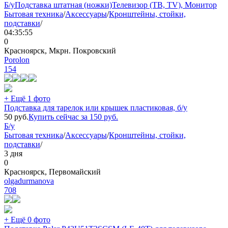
Б/у
Подставка штатная (ножки)
Телевизор (ТВ, TV), Монитор
Бытовая техника
/
Аксессуары
/
Кронштейны, стойки,
подставки
/
04:35:55
0
Красноярск, Мкрн. Покровский
Porolon
154
+ Ещё 1 фото
Подставка для тарелок или крышек пластиковая, б/у
50
руб.
Купить сейчас за
150
руб.
Б/у
Бытовая техника
/
Аксессуары
/
Кронштейны, стойки,
подставки
/
3 дня
0
Красноярск, Первомайский
olgadurmanova
708
+ Ещё 0 фото