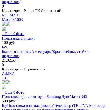
подставки
/
0
Красноярск, Район ТК Славянский
MS_MAX
МастеR
1603
+ Ещё 0 фото
Подставка для книг
100
руб.
Б/у
Бытовая техника
/
Аксессуары
/
Кронштейны, стойки,
подставки
/
21:02:55
0
Красноярск, Парашютная
ZakiRA
131
+ Ещё 0 фото
Подставка для монитора - Samsung SyncMaster 943
500
руб.
Б/у
Подставка штатная (ножки)
Телевизор (ТВ, TV), Монитор
Бытовая техника
/
Аксессуары
/
Кронштейны, стойки,