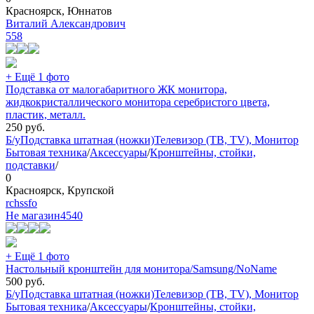
Красноярск, Юннатов
Виталий Александрович
558
+ Ещё 1 фото
Подставка от малогабаритного ЖК монитора,
жидкокристаллического монитора серебристого цвета,
пластик, металл.
250
руб.
Б/у
Подставка штатная (ножки)
Телевизор (ТВ, TV), Монитор
Бытовая техника
/
Аксессуары
/
Кронштейны, стойки,
подставки
/
0
Красноярск, Крупской
rchssfo
Не магазин
4540
+ Ещё 1 фото
Настольный кронштейн для монитора/Samsung/NoName
500
руб.
Б/у
Подставка штатная (ножки)
Телевизор (ТВ, TV), Монитор
Бытовая техника
/
Аксессуары
/
Кронштейны, стойки,