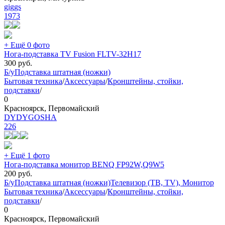
giggs
1973
+ Ещё 0 фото
Нога-подставка TV Fusion FLTV-32H17
300
руб.
Б/у
Подставка штатная (ножки)
Бытовая техника
/
Аксессуары
/
Кронштейны, стойки,
подставки
/
0
Красноярск, Первомайский
DYDYGOSHA
226
+ Ещё 1 фото
Нога-подставка монитор BENQ FP92W,Q9W5
200
руб.
Б/у
Подставка штатная (ножки)
Телевизор (ТВ, TV), Монитор
Бытовая техника
/
Аксессуары
/
Кронштейны, стойки,
подставки
/
0
Красноярск, Первомайский