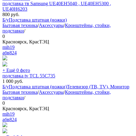
подставка тв Samsung UE40EH5040 , UE40EH5300 ,
UE40H6203
800
руб.
Б/у
Подставка штатная (ножки)
Бытовая техника
/
Аксессуары
/
Кронштейны, стойки,
подставки
/
0
Красноярск, КрасТЭЦ
mih19
абв
824
+ Ещё 0 фото
подставка tv TCL 55C735
1 000
руб.
Б/у
Подставка штатная (ножки)
Телевизор (ТВ, TV), Монитор
Бытовая техника
/
Аксессуары
/
Кронштейны, стойки,
подставки
/
0
Красноярск, КрасТЭЦ
mih19
абв
824