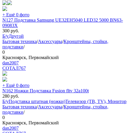
+ Ещё 0 фото
N127 Подставка Samsung UE32EH5040 LED32 5000 BN63-
09083X
300
руб.
Б/у
Другой
Бытовая техника
/
Аксессуары
/
Кронштейны, стойки,
подставки
/
0
Красноярск, Первомайский
dan2007
СОТАЛ
767
+ Ещё 0 фото
N162 Ножки Подставка Fusion fltv 32a100t
280
руб.
Б/у
Подставка штатная (ножки)
Телевизор (ТВ, TV), Монитор
Бытовая техника
/
Аксессуары
/
Кронштейны, стойки,
подставки
/
0
Красноярск, Первомайский
dan2007