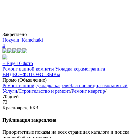
Закреплено
Hozyain_Kamchatki
4
+ Ещё 16 фото
Ремонт ванной комнаты Укладка керамогранита
ВИДЕО+ФОТО+ОТЗЫВы
Промо (Объявление)
Ремонт ванной, укладка кафеля
Частное лицо, самозанятый
Услуги
/
Строительство и ремонт
/
Ремонт квартир
/
70 дней
73
Красноярск, БКЗ
Публикация закреплена
Приоритетные показы на всех страницах каталога и поиска
при любой сортировке.