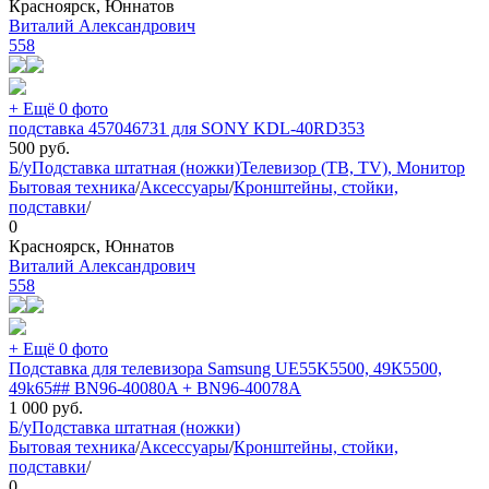
Красноярск, Юннатов
Виталий Александрович
558
+ Ещё 0 фото
подставка 457046731 для SONY KDL-40RD353
500
руб.
Б/у
Подставка штатная (ножки)
Телевизор (ТВ, TV), Монитор
Бытовая техника
/
Аксессуары
/
Кронштейны, стойки,
подставки
/
0
Красноярск, Юннатов
Виталий Александрович
558
+ Ещё 0 фото
Подставка для телевизора Samsung UE55K5500, 49К5500,
49k65## BN96-40080A + BN96-40078A
1 000
руб.
Б/у
Подставка штатная (ножки)
Бытовая техника
/
Аксессуары
/
Кронштейны, стойки,
подставки
/
0