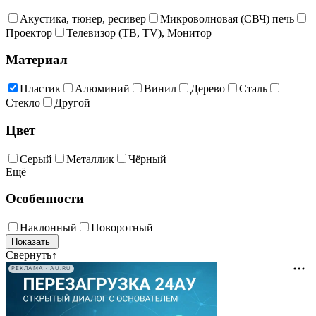
Акустика, тюнер, ресивер
Микроволновая (СВЧ) печь
Проектор
Телевизор (ТВ, TV), Монитор
Материал
Пластик
Алюминий
Винил
Дерево
Сталь
Стекло
Другой
Цвет
Cерый
Металлик
Чёрный
Ещё
Особенности
Наклонный
Поворотный
Свернуть
↑
РЕКЛАМА • AU.RU