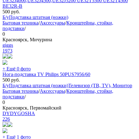
UE32J4000,UE32J4500,UE32J5200 UE32T5300 UE32T4500
BE32R-B
500
руб.
Б/у
Подставка штатная (ножки)
Бытовая техника
/
Аксессуары
/
Кронштейны, стойки,
подставки
/
0
Красноярск, Мичурина
giggs
1973
+ Ещё 0 фото
Нога-подставка TV Philips 50PUS7956/60
500
руб.
Б/у
Подставка штатная (ножки)
Телевизор (ТВ, TV), Монитор
Бытовая техника
/
Аксессуары
/
Кронштейны, стойки,
подставки
/
0
Красноярск, Первомайский
DYDYGOSHA
226
+ Ещё 1 фото