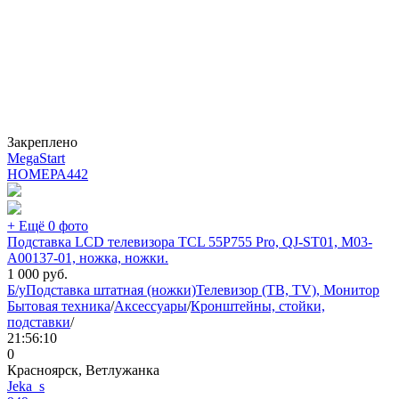
Закреплено
MegaStart
НОМЕРА
442
+ Ещё 0 фото
Подставка LCD телевизора TCL 55P755 Pro, QJ-ST01, M03-
A00137-01, ножка, ножки.
1 000
руб.
Б/у
Подставка штатная (ножки)
Телевизор (ТВ, TV), Монитор
Бытовая техника
/
Аксессуары
/
Кронштейны, стойки,
подставки
/
21:56:10
0
Красноярск, Ветлужанка
Jeka_s