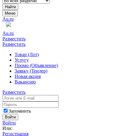
Найти
Меню
Au.ru
Au.ru
Разместить
Разместить
Товар (Лот)
Услугу
Промо (Объявление)
Заявку (Тендер)
Новая акция
Вакансию
Разместить
Запомнить
Войти
Войти
Или:
Регистрация