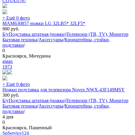
СОТАЛ
767
+ Ещё 0 фото
MAM630857 ножки LG 32LB5* 32LF5*
900
руб.
Б/у
Подставка штатная (ножки)
Телевизор (ТВ, TV), Монитор
Бытовая техника
/
Аксессуары
/
Кронштейны, стойки,
подставки
/
0
Красноярск, Мичурина
giggs
1973
+ Ещё 0 фото
Ножки подставка для телевизора Novex NWX-43F149MSY
300
руб.
Б/у
Подставка штатная (ножки)
Телевизор (ТВ, TV), Монитор
Бытовая техника
/
Аксессуары
/
Кронштейны, стойки,
подставки
/
4 дня
0
Красноярск, Пашенный
SpService124