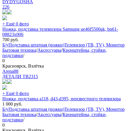
DYDYGOSHA
226
+ Ещё 0 фото
Ножка, подставка телевизора Samsung ue46f5500ak, bn61-
08823x006
700
руб.
Б/у
Подставка штатная (ножки)
Телевизор (ТВ, TV), Монитор
Бытовая техника
/
Аксессуары
/
Кронштейны, стойки,
подставки
/
0
Красноярск, Взлётка
Arena88
ДЕТАЛИ ТВ
2315
+ Ещё 0 фото
Ножка, подставка a118, d43-d395, неизвестного телевизора
1 000
руб.
Б/у
Подставка штатная (ножки)
Телевизор (ТВ, TV), Монитор
Бытовая техника
/
Аксессуары
/
Кронштейны, стойки,
подставки
/
0
Красноярск, Взлётка