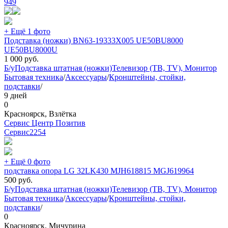
949
+ Ещё 1 фото
Подставка (ножки) BN63-19333X005 UE50BU8000
UE50BU8000U
1 000
руб.
Б/у
Подставка штатная (ножки)
Телевизор (ТВ, TV), Монитор
Бытовая техника
/
Аксессуары
/
Кронштейны, стойки,
подставки
/
9 дней
0
Красноярск, Взлётка
Сервис Центр Позитив
Сервис
2254
+ Ещё 0 фото
подставка опора LG 32LK430 MJH618815 MGJ619964
500
руб.
Б/у
Подставка штатная (ножки)
Телевизор (ТВ, TV), Монитор
Бытовая техника
/
Аксессуары
/
Кронштейны, стойки,
подставки
/
0
Красноярск, Мичурина