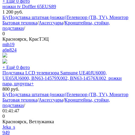
+ Ещё 0 фото
ножки tv Doffler 65EUS89
1 200
руб.
Б/у
Подставка штатная (ножки)
Телевизор (ТВ, TV), Монитор
Бытовая техника
/
Аксессуары
/
Кронштейны, стойки,
подставки
/
0
Красноярск, КрасТЭЦ
mih19
абв
824
+ Ещё 0 фото
Подставка LCD телевизора Samsung UE40JU6000,
UE65JU6000, BN63-14579X002, BN63-14576X002_рожки
пара, шурупы+
800
руб.
Б/у
Подставка штатная (ножки)
Телевизор (ТВ, TV), Монитор
Бытовая техника
/
Аксессуары
/
Кронштейны, стойки,
подставки
/
01:41:47
0
Красноярск, Ветлужанка
Jeka_s
949