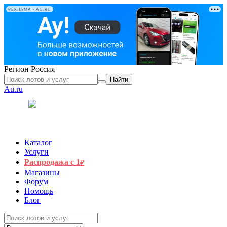
РЕКЛАМА • AU.RU
Регион
Россия
Найти
Au.ru
Каталог
Услуги
Распродажа с 1
₽
Магазины
Форум
Помощь
Блог