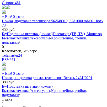
Сервис
461
+ Ещё 0 фото
Ножка, подставка телевизора 56-548910, 32d1600 std-001 box-
73
450
руб.
Б/у
Подставка штатная (ножки)
Телевизор (ТВ, TV), Монитор
Бытовая техника
/
Аксессуары
/
Кронштейны, стойки,
подставки
/
0
Красноярск, Универс
Telemaster24
BSV
671
+ Ещё 0 фото
Ножки, подставка для жк телевизора Витязь 24LH0201
300
руб.
Б/у
Подставка штатная (ножки)
Бытовая техника
/
Аксессуары
/
Кронштейны, стойки,
подставки
/
1 день
1