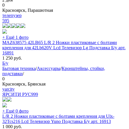
0
Красноярск, Парашютная
телепузер
595
+ Ещё 1 фото
MAZ638575 42LB65 L/R 2 Ножки пластиковые с болтами
крепления для 42Lb620V Lcd Телевизор Lg Подставка Б/у арт.
16891
1 250
руб.
Б/у
Бытовая техника
/
Аксессуары
/
Кронштейны, стойки,
подставки
/
0
Красноярск, Брянская
yarcity
ЯРСИТИ РУС
999
+ Ещё 0 фото
L/R 2 Ножки пластиковые с болтами крепления для Ulx-
32Tcs216 Lcd Телевизор Yuno Подставка Б/у арт. 16913
1 000
руб.