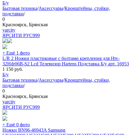
Б/у
Бытовая техника
/
Аксессуары
/
Кронштейны, стойки,
подставки
/
0
Красноярск, Брянская
yarcity
ЯРСИТИ РУС
999
+ Ещё 1 фото
L/R 2 Ножки пластиковые с болтами крепления для Htv-
32Hdr06B-S2 Lcd Телевизор Hartens Подставка Б/у арт. 16953
1 150
руб.
Б/у
Бытовая техника
/
Аксессуары
/
Кронштейны, стойки,
подставки
/
0
Красноярск, Брянская
yarcity
ЯРСИТИ РУС
999
+ Ещё 0 фото
Ножки BN96-46943A Samsung