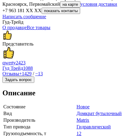
Красноярск, Первомайский
условия доставки
на карте
+7 963 181 XX XX
показать контакты
Написать сообщение
Гуд-Трейд
О продавце
Все товары
Представитель
qwerty2423
Гуд Трейд
1088
Отзывы
+1429
/
−13
Задать вопрос
Описание
Состояние
Новое
Вид
Домкрат бутылочный
Производитель
Matrix
Тип привода
Гидравлический
Грузоподъемность, т
12