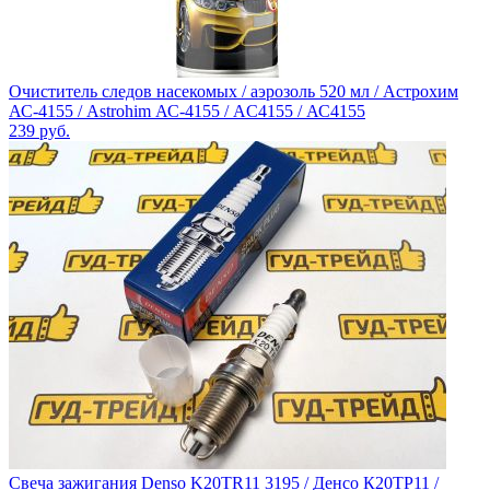
Очиститель следов насекомых / аэрозоль 520 мл / Астрохим
АС-4155 / Astrohim АС-4155 / AC4155 / АС4155
239
руб.
Свеча зажигания Denso K20TR11 3195 / Денсо К20ТР11 /