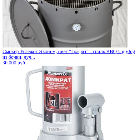
Смокер Углежог Эконом, цвет "Графит" - гриль BBQ UglyJog
из бочки, луч...
30 000
руб.