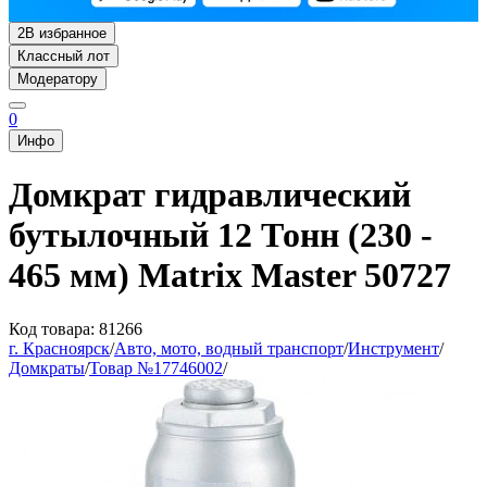
2
В избранное
Классный лот
Модератору
0
Инфо
Домкрат гидравлический
бутылочный 12 Тонн (230 -
465 мм) Matrix Master 50727
Код товара: 81266
г. Красноярск
/
Авто, мото, водный транспорт
/
Инструмент
/
Домкраты
/
Товар №17746002
/