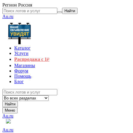
Регион
Россия
Найти
Au.ru
Каталог
Услуги
Распродажа с 1
₽
Магазины
Форум
Помощь
Блог
Найти
Меню
Au.ru
Au.ru