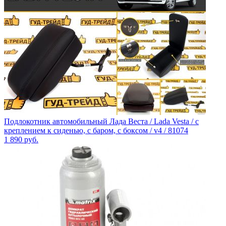
Подлокотник автомобильный Лада Веста / Lada Vesta / с
креплением к сиденью, с баром, с боксом / v4 / 81074
1 890
руб.