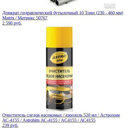
Домкрат гидравлический бутылочный 10 Тонн (230 - 460 мм)
Matrix / Матрикс 50767
2 590
руб.
Очиститель следов насекомых / аэрозоль 520 мл / Астрохим
АС-4155 / Astrohim АС-4155 / AC4155 / АС4155
239
руб.