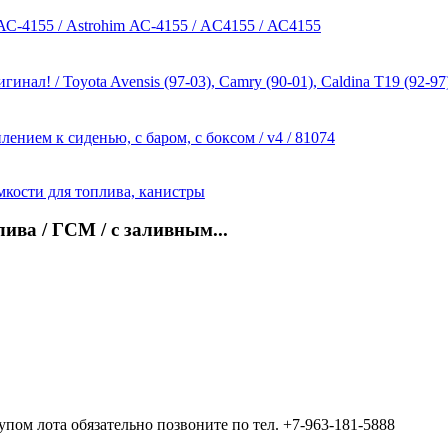
АС-4155 / Astrohim АС-4155 / AC4155 / АС4155
ал! / Toyota Avensis (97-03), Camry (90-01), Caldina T19 (92-97)
лением к сиденью, с баром, с боксом / v4 / 81074
лива / ГСМ / с заливным...
упом лота обязательно позвоните по тел. +7-963-181-5888