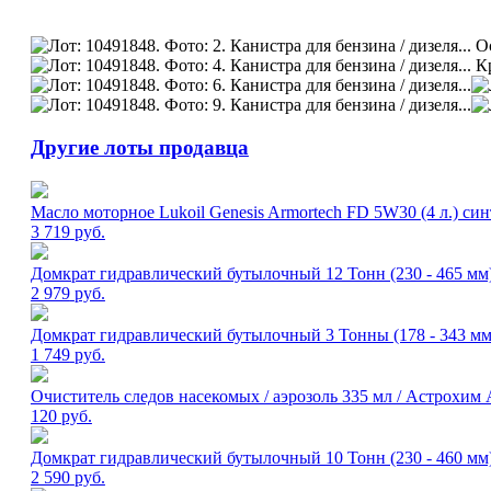
Другие лоты продавца
Масло моторное Lukoil Genesis Armortech FD 5W30 (4 л.) си
3 719
руб.
Домкрат гидравлический бутылочный 12 Тонн (230 - 465 мм) 
2 979
руб.
Домкрат гидравлический бутылочный 3 Тонны (178 - 343 мм) 
1 749
руб.
Очиститель следов насекомых / аэрозоль 335 мл / Астрохим 
120
руб.
Домкрат гидравлический бутылочный 10 Тонн (230 - 460 мм)
2 590
руб.