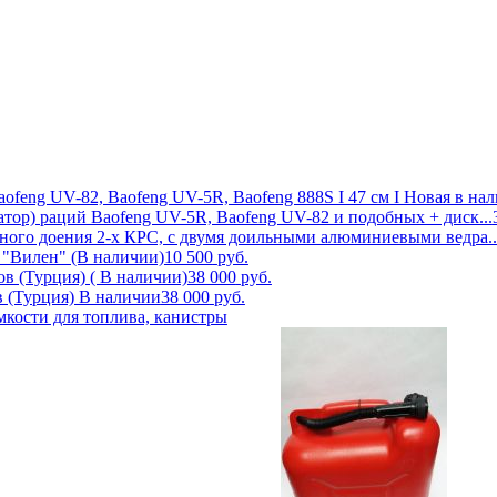
ofeng UV-82, Baofeng UV-5R, Baofeng 888S I 47 см I Новая в нали
ор) раций Baofeng UV-5R, Baofeng UV-82 и подобных + диск...
ного доения 2-х КРС, с двумя доильными алюминиевыми ведра..
 "Вилен" (В наличии)
10 500
руб.
в (Турция) ( В наличии)
38 000
руб.
в (Турция) В наличии
38 000
руб.