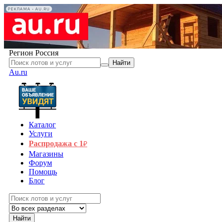
РЕКЛАМА • AU.RU
Регион
Россия
Найти
Au.ru
Каталог
Услуги
Распродажа с 1
₽
Магазины
Форум
Помощь
Блог
Найти