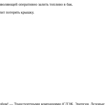
зволяющей оперативно залить топливо в бак.
лит потерять крышку.
м! — Транспортными компаниями (СДЭК, Энергия, Деловые Ли