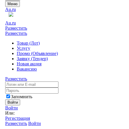
Меню
Au.ru
Au.ru
Разместить
Разместить
Товар (Лот)
Услугу
Промо (Объявление)
Заявку (Тендер)
Новая акция
Вакансию
Разместить
Запомнить
Войти
Войти
Или:
Регистрация
Разместить
Войти