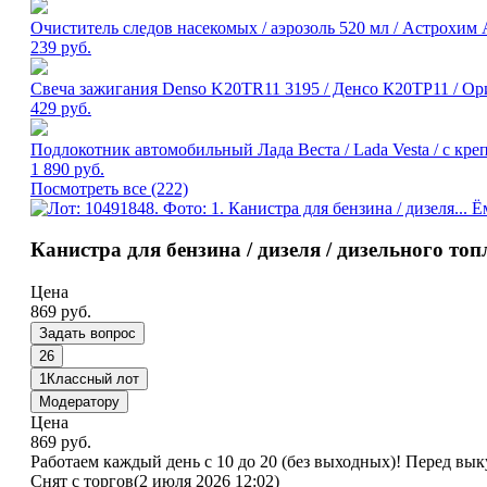
Очиститель следов насекомых / аэрозоль 520 мл / Астрохим 
239
руб.
Свеча зажигания Denso K20TR11 3195 / Денсо К20ТР11 / Оригин
429
руб.
Подлокотник автомобильный Лада Веста / Lada Vesta / с креп
1 890
руб.
Посмотреть все (222)
Канистра для бензина / дизеля / дизельного топ
Цена
869
руб.
Задать вопрос
26
1
Классный лот
Модератору
Цена
869
руб.
Работаем каждый день с 10 до 20 (без выходных)! Перед вык
Снят с торгов
(2 июля 2026 12:02)