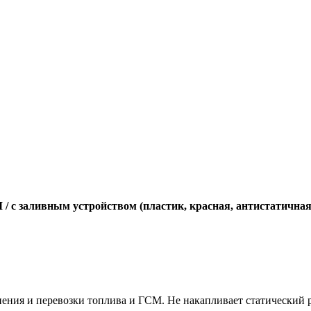
СМ / с заливным устройством (пластик, красная, антистатична
нения и перевозки топлива и ГСМ. Не накапливает статический р