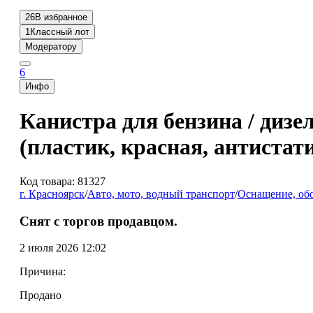
26
В избранное
1
Классный лот
Модератору
6
Инфо
Канистра для бензина / дизе
(пластик, красная, антистат
Код товара: 81327
г. Красноярск
/
Авто, мото, водный транспорт
/
Оснащение, обо
Снят с торгов продавцом.
2 июля 2026 12:02
Причина:
Продано