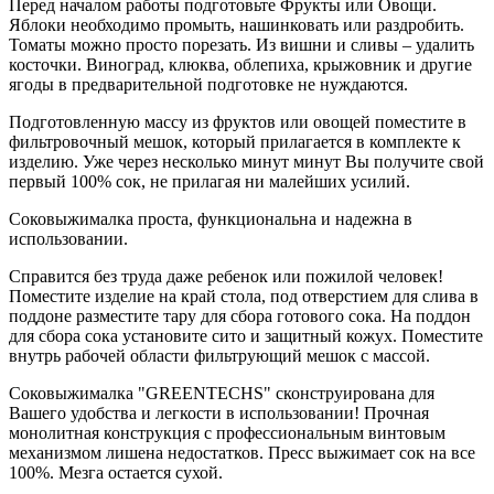
Перед началом работы подготовьте Фрукты или Овощи.
Яблоки необходимо промыть, нашинковать или раздробить.
Томаты можно просто порезать. Из вишни и сливы – удалить
косточки. Виноград, клюква, облепиха, крыжовник и другие
ягоды в предварительной подготовке не нуждаются.
Подготовленную массу из фруктов или овощей поместите в
фильтровочный мешок, который прилагается в комплекте к
изделию. Уже через несколько минут минут Вы получите свой
первый 100% сок, не прилагая ни малейших усилий.
Соковыжималка проста, функциональна и надежна в
использовании.
Справится без труда даже ребенок или пожилой человек!
Поместите изделие на край стола, под отверстием для слива в
поддоне разместите тару для сбора готового сока. На поддон
для сбора сока установите сито и защитный кожух. Поместите
внутрь рабочей области фильтрующий мешок с массой.
Соковыжималка "GREENTECHS" сконструирована для
Вашего удобства и легкости в использовании! Прочная
монолитная конструкция с профессиональным винтовым
механизмом лишена недостатков. Пресс выжимает сок на все
100%. Мезга остается сухой.