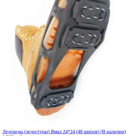
Ледоходы (ледоступы) Ямал 24*24 (48 шипов) (В наличии)