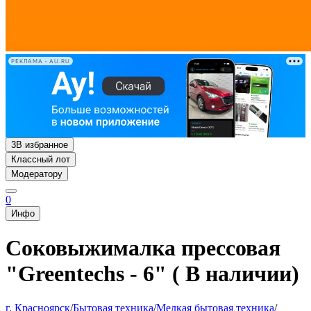
РЕКЛАМА • AU.RU
3
В избранное
Классный лот
Модератору
0
Инфо
Соковыжималка прессовая
"Greentechs - 6" ( В наличии)
г. Красноярск
/
Бытовая техника
/
Мелкая бытовая техника
/