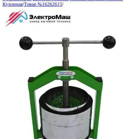
Кухонная
/
Товар №16262615
/