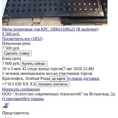
Маты резиновые для КРС 1900x1100x25 (В наличии)
9 500
руб.
Посмотреть все (1852)
Начальная цена
7 500
руб.
Сделать ставку
Блиц-цена
7 600 руб.
Купить сейчас
16 ч 3 мин 42 сек
до конца торгов
(7 авг 2026 21:48)
1 человек
минимальное кол-во участников торгов
Красноярск, Зелёная Роща
условия доставки
на карте
+7 913 030 XX XX
показать контакты
Написать сообщение
ООО "Агентство современных технологий" на Ястынская, 2д
О продавце
Все товары
Представитель