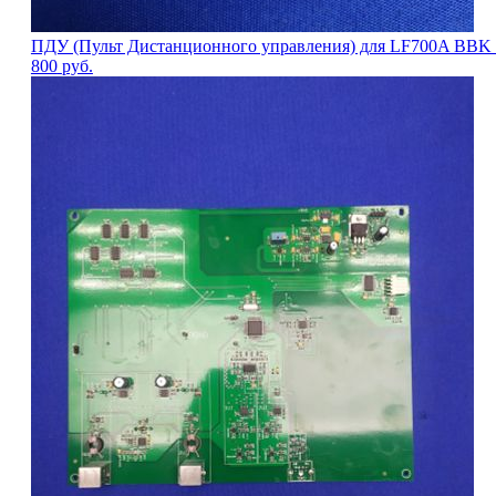
ПДУ (Пульт Дистанционного управления) для LF700A BBK Ф
800
руб.