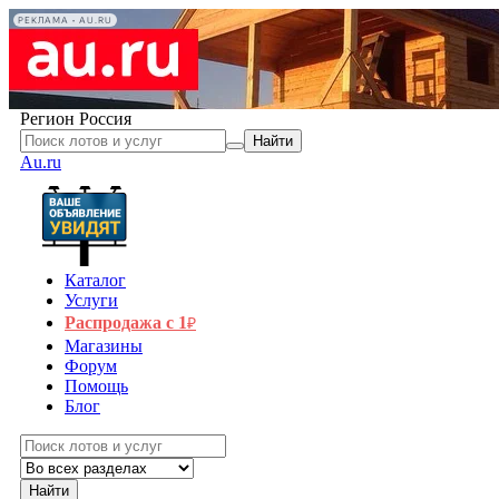
РЕКЛАМА • AU.RU
Регион
Россия
Найти
Au.ru
Каталог
Услуги
Распродажа с 1
₽
Магазины
Форум
Помощь
Блог
Найти