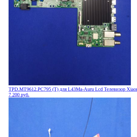
TPD.MT9612.PC795 (T) для L43Ma-Auru Lcd Телевизор Xiaomi
7 200
руб.