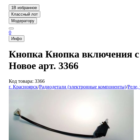
1
В избранное
Классный лот
Модератору
0
Инфо
Кнопка Кнопка включения с 
Новое арт. 3366
Код товара: 3366
г. Красноярск
/
Радиодетали (электронные компоненты)
/
Реле,