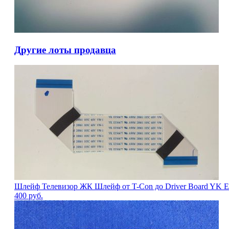
Другие лоты продавца
Шлейф Телевизор ЖК Шлейф от T-Con до Driver Board YK E3
400
руб.