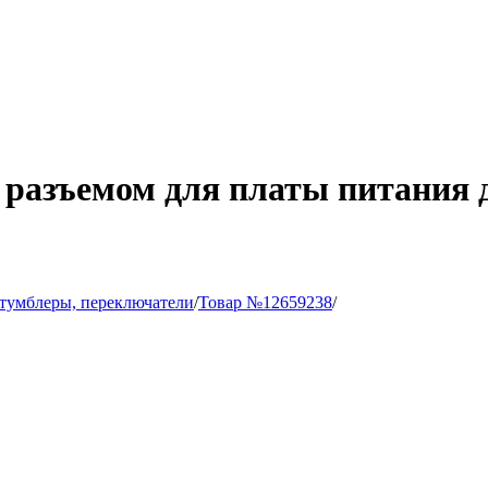
разъемом для платы питания д
 тумблеры, переключатели
/
Товар №12659238
/