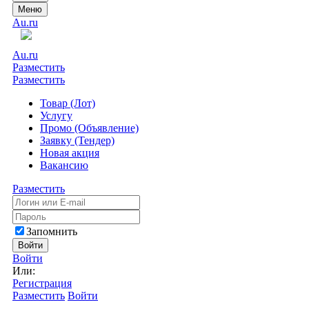
Меню
Au.ru
Au.ru
Разместить
Разместить
Товар (Лот)
Услугу
Промо (Объявление)
Заявку (Тендер)
Новая акция
Вакансию
Разместить
Запомнить
Войти
Войти
Или:
Регистрация
Разместить
Войти