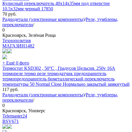
Кулисный переключатель 40х14х35мм под отверстие
10.5х32мм черный 17850
70
руб.
Радиодетали (электронные компоненты)
/
Реле, тумблеры,
переключатели
/
0
Красноярск, Зелёная Роща
Технопозитив
МАГАЗИН
1482
+ Ещё 0 фото
Термостат KSD302 , 50°C , Градусов Цельсия. 250v 16A
термореле термо реле термодатчик предохранитель
термопредохранитель биметаллический переключатель
температуры 50 Normal Close Нормально закрытый замкнутый
117
руб.
Радиодетали (электронные компоненты)
/
Реле, тумблеры,
переключатели
/
0
Красноярск, Универс
Telemaster24
BSV
671