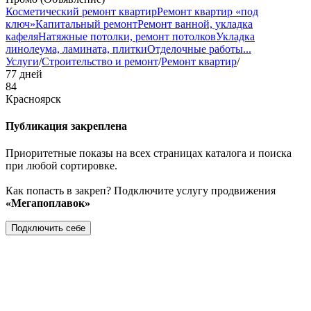
Косметический ремонт квартир
Ремонт квартир «под
ключ»
Капитальный ремонт
Ремонт ванной, укладка
кафеля
Натяжные потолки, ремонт потолков
Укладка
линолеума, ламината, плитки
Отделочные работы
...
Услуги
/
Строительство и ремонт
/
Ремонт квартир
/
77 дней
84
Красноярск
Публикация закреплена
Приоритетные показы на всех страницах каталога и поиска
при любой сортировке.
Как попасть в закреп? Подключите услугу продвижения
«Мегапоплавок»
Подключить себе