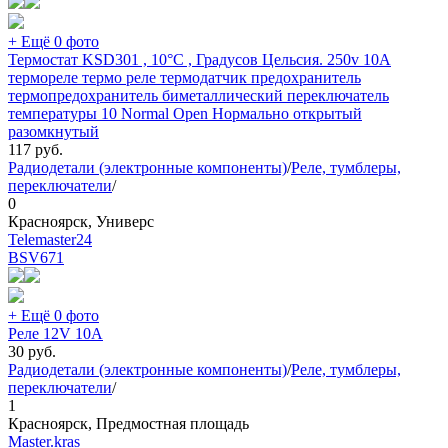
+ Ещё 0 фото
Термостат KSD301 , 10°C , Градусов Цельсия. 250v 10A
термореле термо реле термодатчик предохранитель
термопредохранитель биметаллический переключатель
температуры 10 Normal Open Нормально открытый
разомкнутый
117
руб.
Радиодетали (электронные компоненты)
/
Реле, тумблеры,
переключатели
/
0
Красноярск, Универс
Telemaster24
BSV
671
+ Ещё 0 фото
Реле 12V 10A
30
руб.
Радиодетали (электронные компоненты)
/
Реле, тумблеры,
переключатели
/
1
Красноярск, Предмостная площадь
Master.kras