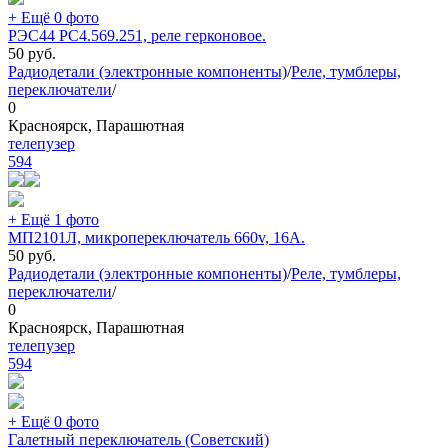
+ Ещё 0 фото
РЭС44 РС4.569.251, реле герконовое.
50
руб.
Радиодетали (электронные компоненты)
/
Реле, тумблеры,
переключатели
/
0
Красноярск, Парашютная
телепузер
594
+ Ещё 1 фото
МП2101Л, микропереключатель 660v, 16А.
50
руб.
Радиодетали (электронные компоненты)
/
Реле, тумблеры,
переключатели
/
0
Красноярск, Парашютная
телепузер
594
+ Ещё 0 фото
Галетный переключатель (Советский)