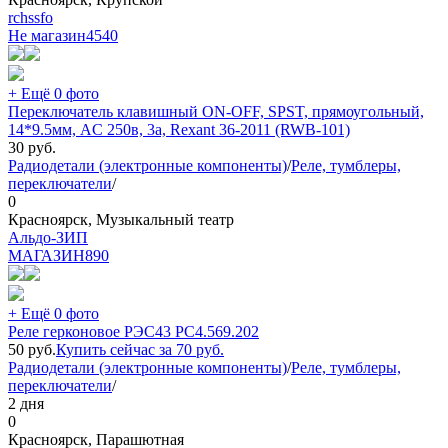
rchssfo
Не магазин
4540
+ Ещё 0 фото
Переключатель клавишный ON-OFF, SPST, прямоугольный,
14*9.5мм, AC 250в, 3а, Rexant 36-2011 (RWB-101)
30
руб.
Радиодетали (электронные компоненты)
/
Реле, тумблеры,
переключатели
/
0
Красноярск, Музыкальный театр
Альдо-ЗИП
МАГАЗИН
890
+ Ещё 0 фото
Реле герконовое РЭС43 РС4.569.202
50
руб.
Купить сейчас за
70
руб.
Радиодетали (электронные компоненты)
/
Реле, тумблеры,
переключатели
/
2 дня
0
Красноярск, Парашютная