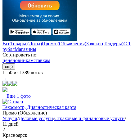
Все
Товары (Лоты)
Промо (Объявления)
Заявки (Тендеры)
С 1
рубля
Магазины
Сортировать по:
цене
новинкам
ставкам
ещё
1–50 из 1389 лотов
→
+ Ещё 1 фото
Техосмотр, Диагностическая карта
Промо (Объявление)
Услуги
/
Деловые услуги
/
Страховые и финансовые услуги
/
11 дней
2
Красноярск