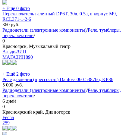
+ Ещё 0 фото
Переключатель галетный DP6T, 30в, 0.5а, в корпус M9,
RCL371-1-2-6
360
руб.
Радиодетали (электронные компоненты)
/
Реле, тумблеры,
переключатели
/
0
Красноярск, Музыкальный театр
Альдо-ЗИП
МАГАЗИН
890
+ Ещё 2 фото
Реле давления (прессостат) Danfoss 060-538766, KP36
5 000
руб.
Радиодетали (электронные компоненты)
/
Реле, тумблеры,
переключатели
/
6 дней
0
Красноярский край, Дивногорск
Fecha
259