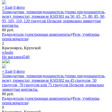
+ Ещё 0 фото
Термодатчик, термопредохранитель (термо предохранитель,
реле), термостат, термореле KSD301 на 50, 65, 75, 80, 85, 90,
95, 105, 110, 120 градусов Цельсия, нормально замкнутые
контакты.
80
руб.
Радиодетали (электронные компоненты)
/
Реле, тумблеры,
переключатели
/
2
Красноярск, Крупской
rchssfo
Не магазин
4540
+ Ещё 0 фото
Термодатчик, термопредохранитель (термо предохранитель,
реле), термостат, термореле KSD302 на 45 градусов, 50
градусов, 70 градусов или 75 градусов Цельсия, нормально
замкнутые контакты.
80
руб.
Радиодетали (электронные компоненты)
/
Реле, тумблеры,
переключатели
/
0
Красноярск, Крупской