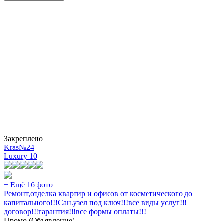
Закреплено
Kras№24
Luxury
10
+ Ещё 16 фото
Ремонт,отделка квартир и офисов от косметического до
капитального!!!Сан.узел под ключ!!!все виды услуг!!!
договор!!!гарантия!!!все формы оплаты!!!
Промо (Объявление)