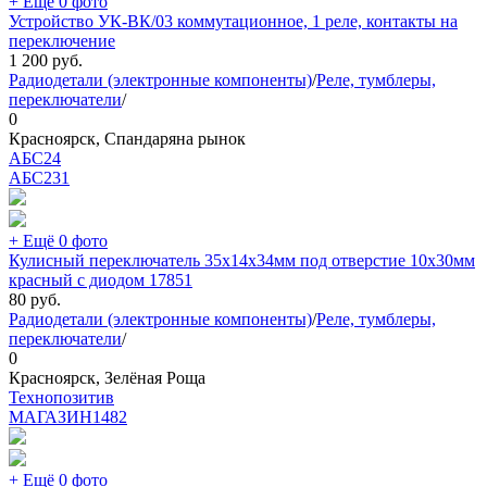
+ Ещё 0 фото
Устройство УК-ВК/03 коммутационное, 1 реле, контакты на
переключение
1 200
руб.
Радиодетали (электронные компоненты)
/
Реле, тумблеры,
переключатели
/
0
Красноярск, Спандаряна рынок
АБС24
АБС
231
+ Ещё 0 фото
Кулисный переключатель 35х14х34мм под отверстие 10х30мм
красный с диодом 17851
80
руб.
Радиодетали (электронные компоненты)
/
Реле, тумблеры,
переключатели
/
0
Красноярск, Зелёная Роща
Технопозитив
МАГАЗИН
1482
+ Ещё 0 фото