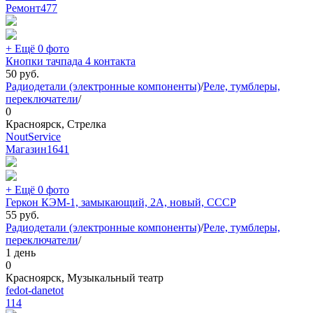
Ремонт
477
+ Ещё 0 фото
Кнопки тачпада 4 контакта
50
руб.
Радиодетали (электронные компоненты)
/
Реле, тумблеры,
переключатели
/
0
Красноярск, Стрелка
NoutService
Магазин
1641
+ Ещё 0 фото
Геркон КЭМ-1, замыкающий, 2А, новый, СССР
55
руб.
Радиодетали (электронные компоненты)
/
Реле, тумблеры,
переключатели
/
1 день
0
Красноярск, Музыкальный театр
fedot-danetot
114