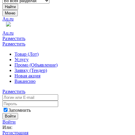
Найти
Меню
Au.ru
Au.ru
Разместить
Разместить
Товар (Лот)
Услугу
Промо (Объявление)
Заявку (Тендер)
Новая акция
Вакансию
Разместить
Запомнить
Войти
Войти
Или:
Регистрация