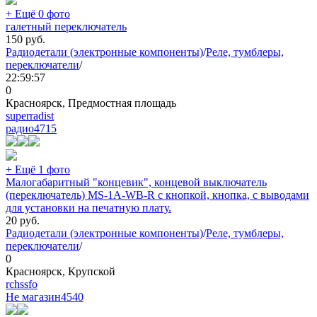
+ Ещё 0 фото
галетный переключатель
150
руб.
Радиодетали (электронные компоненты)
/
Реле, тумблеры,
переключатели
/
22:59:57
0
Красноярск, Предмостная площадь
superradist
радио
4715
+ Ещё 1 фото
Малогабаритный "концевик", концевой выключатель
(переключатель) MS-1A-WB-R с кнопкой, кнопка, с выводами
для установки на печатную плату.
20
руб.
Радиодетали (электронные компоненты)
/
Реле, тумблеры,
переключатели
/
0
Красноярск, Крупской
rchssfo
Не магазин
4540