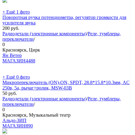
+ Ещё 1 фото
Поворотная ручка потенциометра, регулятор громкости для
усилителя звука
200
руб.
Радиодетали (электронные компоненты)
/
Реле, тумблеры,
переключатели
/
0
Красноярск, Цирк
Ян Ветер
МАГАЗИН
4488
+ Ещё 0 фото
Микропереключатель (ON)-ON, SPDT, 28.8*15.8*10.3мм, AC
250в, 5а, рычаг+ролик, MSW-03B
50
руб.
Радиодетали (электронные компоненты)
/
Реле, тумблеры,
переключатели
/
0
Красноярск, Музыкальный театр
Альдо-ЗИП
МАГАЗИН
890