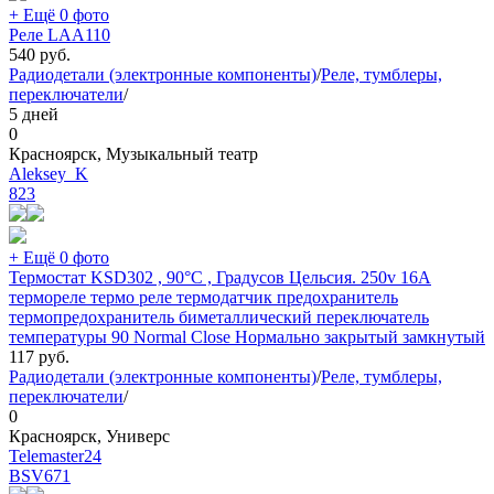
+ Ещё 0 фото
Реле LAA110
540
руб.
Радиодетали (электронные компоненты)
/
Реле, тумблеры,
переключатели
/
5 дней
0
Красноярск, Музыкальный театр
Aleksey_K
823
+ Ещё 0 фото
Термостат KSD302 , 90°C , Градусов Цельсия. 250v 16A
термореле термо реле термодатчик предохранитель
термопредохранитель биметаллический переключатель
температуры 90 Normal Close Нормально закрытый замкнутый
117
руб.
Радиодетали (электронные компоненты)
/
Реле, тумблеры,
переключатели
/
0
Красноярск, Универс
Telemaster24
BSV
671